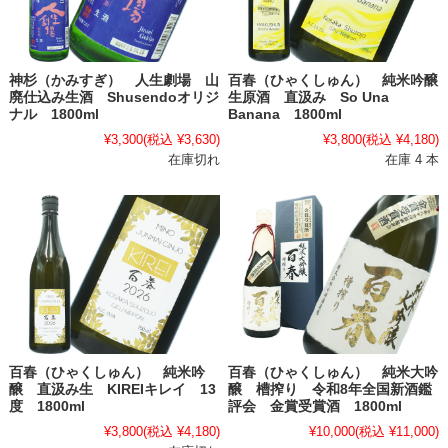
神杉（かみすぎ） 人生劇場 山
百春（ひゃくしゅん） 純米吟醸
廃仕込み生酒 Shusendoオリジ
生原酒 直汲み So Una
ナル 1800ml
Banana 1800ml
¥3,300
(税込 ¥3,630)
¥3,800
(税込 ¥4,180)
在庫切れ
在庫 4 本
百春（ひゃくしゅん） 純米吟
百春（ひゃくしゅん） 純米大吟
醸 直汲み生 KIREIキレイ 13
醸 槽搾り 令和8年全国新酒鑑
度 1800ml
評会 金賞受賞酒 1800ml
¥3,800
(税込 ¥4,180)
¥10,000
(税込 ¥11,000)