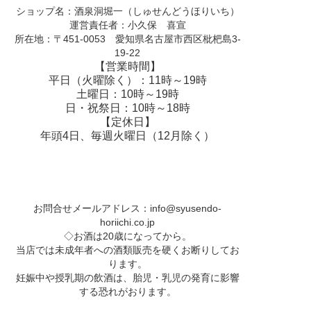
ショップ名：酒泉洞堀一（しゅせんどうほりいち）
運営責任者：小久保 喜宣
所在地：〒451-0053 愛知県名古屋市西区枇杷島3-
19-22
【営業時間】
平日（火曜除く）：11時～19時
土曜日：10時～19時
日・祝祭日：10時～18時
【定休日】
年頭4日、毎週火曜日（12月除く）
お問合せメールアドレス：
info@syusendo-
horiichi.co.jp
◇お酒は20歳になってから。
当店では未成年者への酒類販売を硬くお断りしてお
ります。
妊娠中や授乳期の飲酒は、胎児・乳児の発育に影響
する恐れがおります。