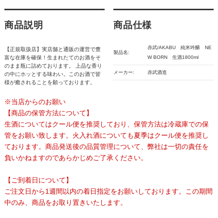
商品説明
商品仕様
赤武/AKABU 純米吟醸 NE
【正規取扱店】実店舗と通販の運営で豊
製品名:
富な在庫を確保！生まれたてのお酒をそ
W BORN 生酒1800ml
のまま瓶に詰めております。 上品な香り
メーカー:
赤武酒造
の中にホッとする味わい。このお酒で皆
様が癒されることを願っております。
※当店からのお願い
【商品の保管方法について】
生酒についてはクール便を推奨しており、保管方法は冷蔵庫での保
管をお願い致します。火入れ酒についても夏季はクール便を推奨し
ております。商品発送後の品質管理について、弊社は一切の責任を
負いかねますのであらかじめご了承ください。
【ご到着日について】
ご注文日から1週間以内の着日指定をお願いしております。この期間
中のみ、商品をお取り置きいたします。