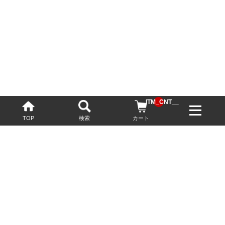
__ITM_CNT__
TOP
検索
カート
配送・送料について
お酒の鮮度を保つため、必要に応じてクール便で配送いたします。
基本送料無料
13,200円(税込)以上
※ネットでご購入されたお客様限定