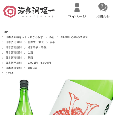
マイページ
お問合せ
__ITM_CNT__
名古屋市西区の「造り手の想いを伝える」日本酒・ワインセレクトショ
TOP
ップ
マイページへログイン
カートをみる
日本酒銘柄を五十音順から探す
あ行
AKABU 赤武/赤武酒造
日本酒地域別
北海道・東北
岩手
日本酒種類別
純米吟醸・吟醸
日本酒種類別
生酒
日本酒種類別
新酒
日本酒予算別
3,001円～5,000円
日本酒容量別
1800ml
予約酒