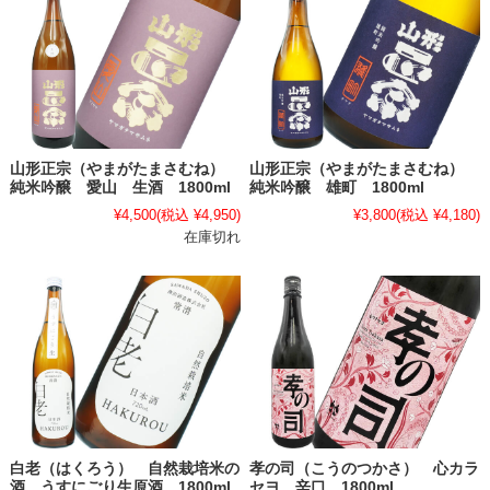
山形正宗（やまがたまさむね）
山形正宗（やまがたまさむね）
純米吟醸 愛山 生酒 1800ml
純米吟醸 雄町 1800ml
¥4,500
(税込 ¥4,950)
¥3,800
(税込 ¥4,180)
在庫切れ
白老（はくろう） 自然栽培米の
孝の司（こうのつかさ） 心カラ
酒 うすにごり生原酒 1800ml
セヨ 辛口 1800ml