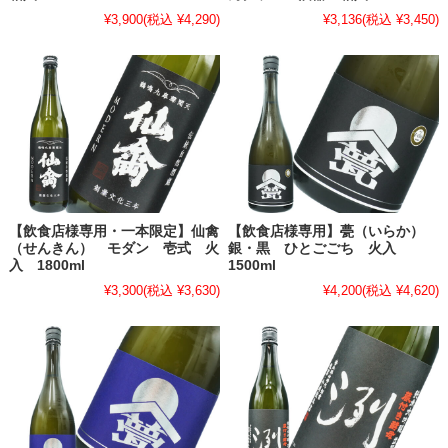
¥3,900
(税込 ¥4,290)
¥3,136
(税込 ¥3,450)
【飲食店様専用・一本限定】仙禽
【飲食店様専用】甍（いらか）
（せんきん） モダン 壱式 火
銀・黒 ひとごごち 火入
入 1800ml
1500ml
¥3,300
(税込 ¥3,630)
¥4,200
(税込 ¥4,620)