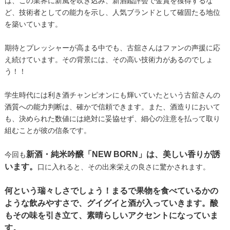
は、この業界に新風を吹き込み、新酒鑑評会で金賞を獲得するな
ど、技術者としての能力を示し、人気ブランドとして確固たる地位
を築いています。
期待とプレッシャーが高まる中でも、古舘さんはファンの声援に応
え続けています。その背景には、その高い技術力があるのでしょ
う！！
学生時代には利き酒チャンピオンにも輝いていたという古舘さんの
酒質への能力判断は、確かで信頼できます。また、酒造りにおいて
も、決められた数値には絶対に妥協せず、細心の注意を払って取り
組むことが彼の信条です。
新酒・純米吟醸「NEW BORN」は、美しい香りが誘
今回も
います。
口に入れると、その出来栄えの良さに驚かされます。
何という瑞々しさでしょう！まるで果物を食べているかの
ような飲みやすさで、グイグイと酒が入っていきます。酸
もその味を引き立て、素晴らしいアクセントになっていま
す。