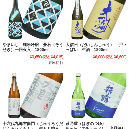
やまいし 純米吟醸 蒼石（そう
大信州（だいしんしゅう） 手い
せき）一回火入 1800ml
っぱい 生酒 1800ml
¥3,650
(税込 ¥4,015)
¥6,000
(税込 ¥6,600)
在庫切れ
十六代九郎右衛門（じゅうろくだ
萩乃露（はぎのつゆ）
いくろうえもん） 生もと純米
Etude（エチュード） 出品酒仕