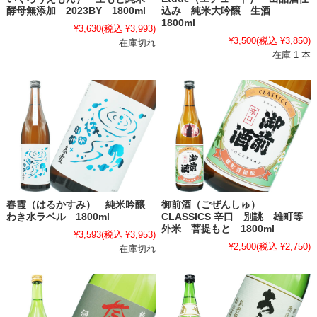
酵母無添加 2023BY 1800ml
込み 純米大吟醸 生酒
1800ml
¥3,630
(税込 ¥3,993)
¥3,500
(税込 ¥3,850)
在庫切れ
在庫 1 本
春霞（はるかすみ） 純米吟醸
御前酒（ごぜんしゅ）
わき水ラベル 1800ml
CLASSICS 辛口 別誂 雄町等
外米 菩提もと 1800ml
¥3,593
(税込 ¥3,953)
¥2,500
(税込 ¥2,750)
在庫切れ