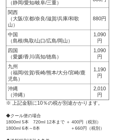
（静岡/愛知/岐阜/三重）
関西
（大阪/京都/奈良/滋賀/兵庫/和歌
880円
山）
中国
1,090
（島根/鳥取/山口/広島/岡山）
円
四国
1,090
（愛媛/香川/高知/徳島）
円
九州
1,190
（福岡/佐賀/長崎/熊本/大分/宮崎/鹿
円
児島）
沖縄
2,010
（沖縄）
円
※ 上記金額に10％の税が別途かかります。
◆クール便の場合
1800ml 5本 720ml 12本まで ＋ 400円（税別）
1800ml 6本～8本 ＋660円（税別）