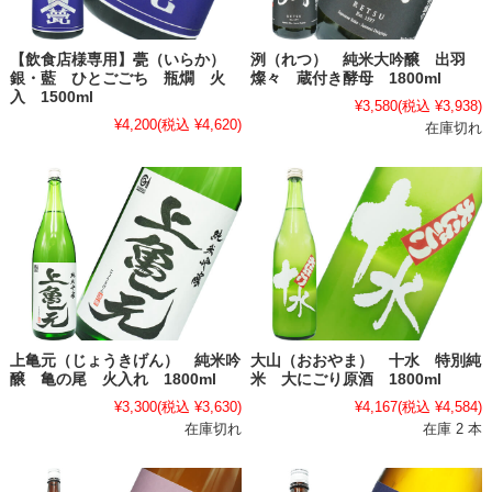
【飲食店様専用】甍（いらか）
洌（れつ） 純米大吟醸 出羽
銀・藍 ひとごごち 瓶燗 火
燦々 蔵付き酵母 1800ml
入 1500ml
¥3,580
(税込 ¥3,938)
¥4,200
(税込 ¥4,620)
在庫切れ
上亀元（じょうきげん） 純米吟
大山（おおやま） 十水 特別純
醸 亀の尾 火入れ 1800ml
米 大にごり原酒 1800ml
¥3,300
(税込 ¥3,630)
¥4,167
(税込 ¥4,584)
在庫切れ
在庫 2 本