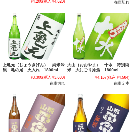
¥4,200
(税込 ¥4,620)
在庫切れ
上亀元（じょうきげん） 純米吟
大山（おおやま） 十水 特別純
醸 亀の尾 火入れ 1800ml
米 大にごり原酒 1800ml
¥3,300
(税込 ¥3,630)
¥4,167
(税込 ¥4,584)
在庫切れ
在庫 2 本