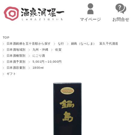
マイページ
お問合せ
__ITM_CNT__
名古屋市西区の「造り手の想いを伝える」日本酒・ワインセレクトショ
TOP
ップ
マイページへログイン
カートをみる
日本酒銘柄を五十音順から探す
な行
鍋島（なべしま） 富久千代酒造
日本酒地域別
九州・沖縄
佐賀
日本酒種類別
にごり酒
日本酒予算別
5,001円～10,000円
日本酒容量別
1800ml
ギフト