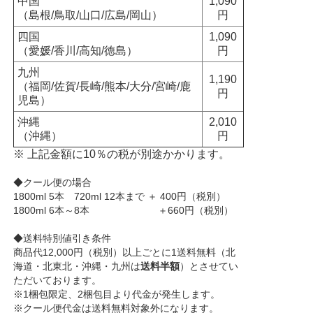
中国
1,090
（島根/鳥取/山口/広島/岡山）
円
四国
1,090
（愛媛/香川/高知/徳島）
円
九州
1,190
（福岡/佐賀/長崎/熊本/大分/宮崎/鹿
円
児島）
沖縄
2,010
（沖縄）
円
※ 上記金額に10％の税が別途かかります。
◆クール便の場合
1800ml 5本 720ml 12本まで ＋ 400円（税別）
1800ml 6本～8本 ＋660円（税別）
◆送料特別値引き条件
商品代12,000円（税別）以上ごとに1送料無料（北
海道・北東北・沖縄・九州は
送料半額
）とさせてい
ただいております。
※1梱包限定、2梱包目より代金が発生します。
※クール便代金は送料無料対象外になります。