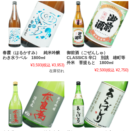
春霞（はるかすみ） 純米吟醸
御前酒（ごぜんしゅ）
わき水ラベル 1800ml
CLASSICS 辛口 別誂 雄町等
外米 菩提もと 1800ml
¥3,593
(税込 ¥3,953)
¥2,500
(税込 ¥2,750)
在庫切れ