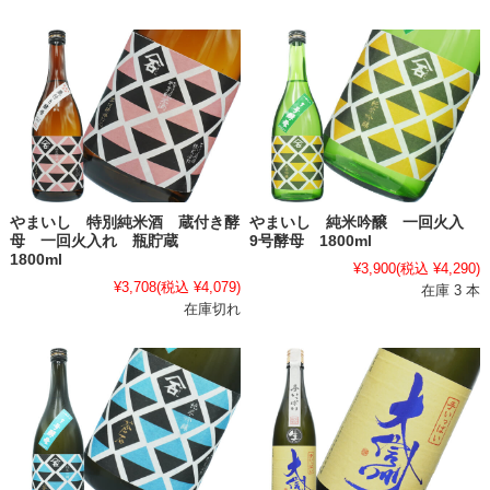
やまいし 特別純米酒 蔵付き酵
やまいし 純米吟醸 一回火入
母 一回火入れ 瓶貯蔵
9号酵母 1800ml
1800ml
¥3,900
(税込 ¥4,290)
¥3,708
(税込 ¥4,079)
在庫 3 本
在庫切れ