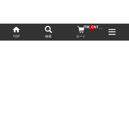
__ITM_CNT__
TOP
検索
カート
配送・送料について
お酒の鮮度を保つため、必要に応じてクール便で配送いたします。
基本送料無料
13,200円(税込)以上
※ネットでご購入されたお客様限定