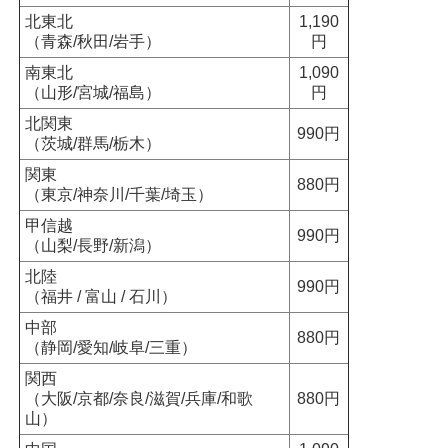
北東北
1,190
（青森/秋田/岩手）
円
南東北
1,090
（山形/宮城/福島）
円
北関東
990円
（茨城/群馬/栃木）
関東
880円
（東京/神奈川/千葉/埼玉）
甲信越
990円
（山梨/長野/新潟）
北陸
990円
（福井 / 富山 / 石川）
中部
880円
（静岡/愛知/岐阜/三重）
関西
（大阪/京都/奈良/滋賀/兵庫/和歌
880円
山）