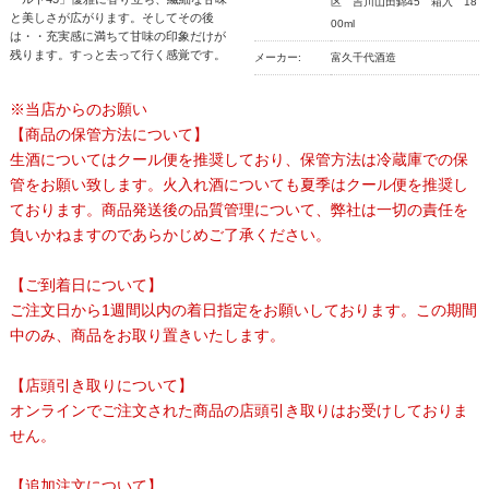
区 吉川山田錦45 箱入 18
と美しさが広がります。そしてその後
00ml
は・・充実感に満ちて甘味の印象だけが
残ります。すっと去って行く感覚です。
メーカー:
富久千代酒造
※当店からのお願い
【商品の保管方法について】
生酒についてはクール便を推奨しており、保管方法は冷蔵庫での保
管をお願い致します。火入れ酒についても夏季はクール便を推奨し
ております。商品発送後の品質管理について、弊社は一切の責任を
負いかねますのであらかじめご了承ください。
【ご到着日について】
ご注文日から1週間以内の着日指定をお願いしております。この期間
中のみ、商品をお取り置きいたします。
【店頭引き取りについて】
オンラインでご注文された商品の店頭引き取りはお受けしておりま
せん。
【追加注文について】