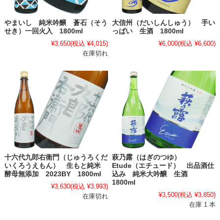
やまいし 純米吟醸 蒼石（そう
大信州（だいしんしゅう） 手い
せき）一回火入 1800ml
っぱい 生酒 1800ml
¥3,650
(税込 ¥4,015)
¥6,000
(税込 ¥6,600)
在庫切れ
十六代九郎右衛門（じゅうろくだ
萩乃露（はぎのつゆ）
いくろうえもん） 生もと純米
Etude（エチュード） 出品酒仕
酵母無添加 2023BY 1800ml
込み 純米大吟醸 生酒
1800ml
¥3,630
(税込 ¥3,993)
¥3,500
(税込 ¥3,850)
在庫切れ
在庫 1 本