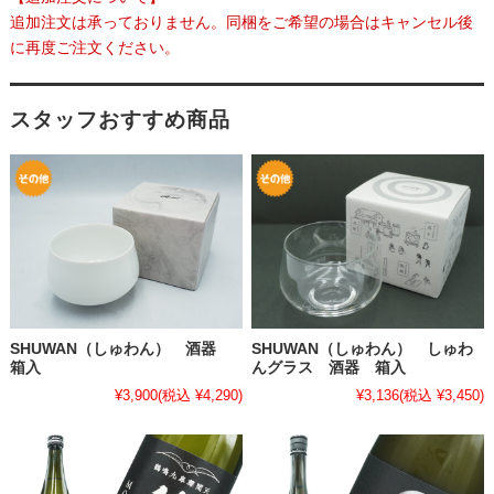
追加注文は承っておりません。同梱をご希望の場合はキャンセル後
に再度ご注文ください。
スタッフおすすめ商品
SHUWAN（しゅわん） 酒器
SHUWAN（しゅわん） しゅわ
箱入
んグラス 酒器 箱入
¥3,900
(税込 ¥4,290)
¥3,136
(税込 ¥3,450)