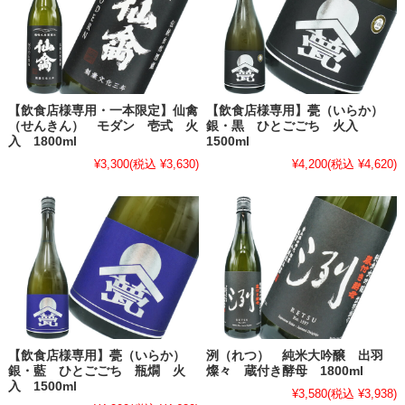
【飲食店様専用・一本限定】仙禽
【飲食店様専用】甍（いらか）
（せんきん） モダン 壱式 火
銀・黒 ひとごごち 火入
入 1800ml
1500ml
¥3,300
(税込 ¥3,630)
¥4,200
(税込 ¥4,620)
【飲食店様専用】甍（いらか）
洌（れつ） 純米大吟醸 出羽
銀・藍 ひとごごち 瓶燗 火
燦々 蔵付き酵母 1800ml
入 1500ml
¥3,580
(税込 ¥3,938)