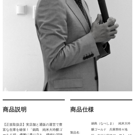
商品説明
商品仕様
鍋島（なべしま） 純米大吟
【正規取扱店】実店舗と通販の運営で豊
富な在庫を確保！「鍋島 純米大吟醸ゴ
醸ゴールド 兵庫県特Ａ地
製品名:
ールド45」優雅に香り立ち、繊細な甘味