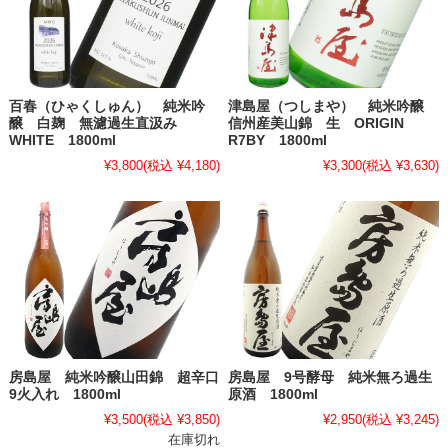
百春（ひゃくしゅん） 純米吟
津島屋（つしまや） 純米吟醸
醸 白麹 無濾過生直汲み
信州産美山錦 生 ORIGIN
WHITE 1800ml
R7BY 1800ml
¥3,800
(税込 ¥4,180)
¥3,300
(税込 ¥3,630)
房島屋 純米吟醸山田錦 超辛口
房島屋 9号酵母 純米無ろ過生
9火入れ 1800ml
原酒 1800ml
¥3,500
(税込 ¥3,850)
¥2,950
(税込 ¥3,245)
在庫切れ