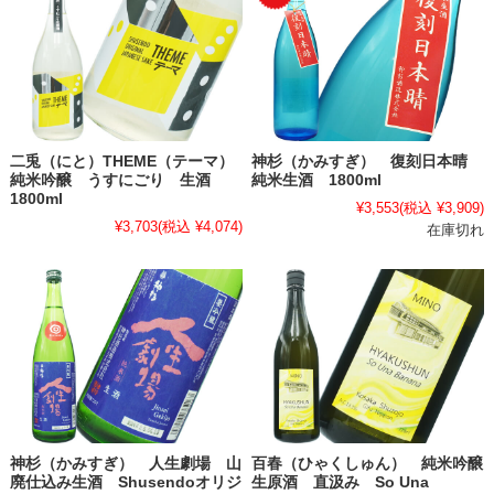
二兎（にと）THEME（テーマ）
神杉（かみすぎ） 復刻日本晴
純米吟醸 うすにごり 生酒
純米生酒 1800ml
1800ml
¥3,553
(税込 ¥3,909)
¥3,703
(税込 ¥4,074)
在庫切れ
神杉（かみすぎ） 人生劇場 山
百春（ひゃくしゅん） 純米吟醸
廃仕込み生酒 Shusendoオリジ
生原酒 直汲み So Una