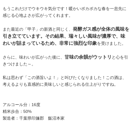
もうこれだけでウキウキ気分です！暖かいポカポカな春を一息先に
感じる心地よさが広がってくれます。
発酵ガス感が全体の風味を
また最近の「甲子」の新酒と同じく、
引き立てています。その結果、瑞々しい風味が濃厚で、味
わいが詰まっているため、非常に強烈な印象
を受けました。
甘味の余韻がウットリ
さらに、味わいが広がった後に、
と心を引
きつけました～。
私は思わず「この酒旨いよ！」と叫びたくなりました！この酒は、
考えるよりも直感的に美味しいと感じられる仕上がりですね。
アルコール分：16度
精米歩合：50%
製造者：千葉県印旛郡 飯沼本家