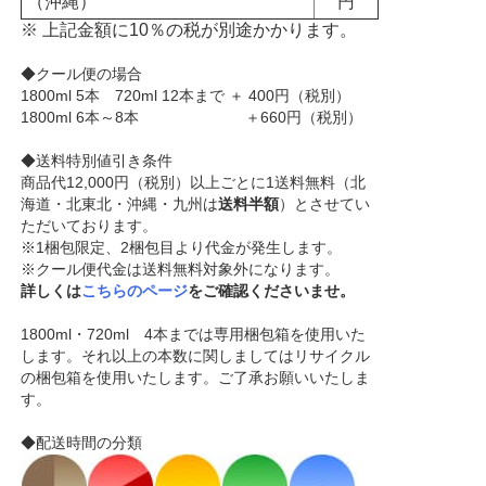
（沖縄）
円
※ 上記金額に10％の税が別途かかります。
◆クール便の場合
1800ml 5本 720ml 12本まで ＋ 400円（税別）
1800ml 6本～8本 ＋660円（税別）
◆送料特別値引き条件
商品代12,000円（税別）以上ごとに1送料無料（北
海道・北東北・沖縄・九州は
送料半額
）とさせてい
ただいております。
※1梱包限定、2梱包目より代金が発生します。
※クール便代金は送料無料対象外になります。
詳しくは
こちらのページ
をご確認くださいませ。
1800ml・720ml 4本までは専用梱包箱を使用いた
します。それ以上の本数に関しましてはリサイクル
の梱包箱を使用いたします。ご了承お願いいたしま
す。
◆配送時間の分類