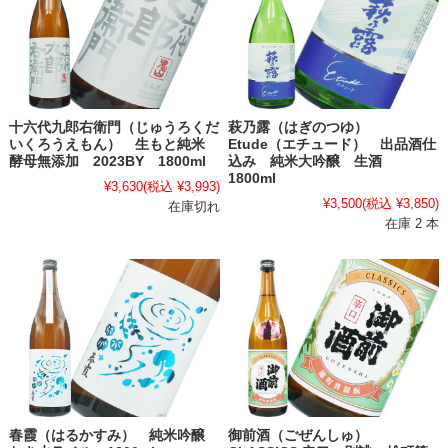
十六代九郎右衛門（じゅうろくだ
萩乃露（はぎのつゆ）
いくろうえもん） 生もと純米
Etude（エチュード） 出品酒仕
酵母無添加 2023BY 1800ml
込み 純米大吟醸 生酒
1800ml
¥3,630
(税込 ¥3,993)
¥3,500
(税込 ¥3,850)
在庫切れ
在庫 2 本
春霞（はるかすみ） 純米吟醸
御前酒（ごぜんしゅ）