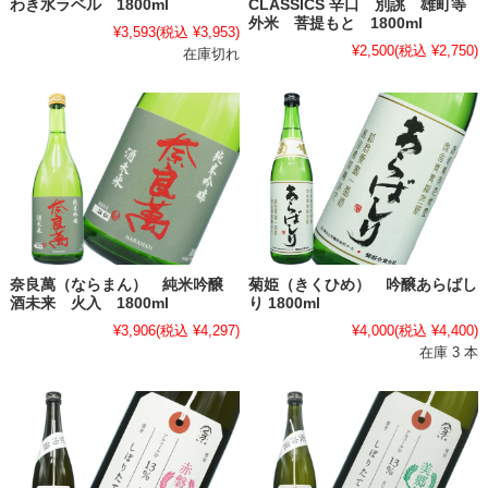
わき水ラベル 1800ml
CLASSICS 辛口 別誂 雄町等
外米 菩提もと 1800ml
¥3,593
(税込 ¥3,953)
¥2,500
(税込 ¥2,750)
在庫切れ
奈良萬（ならまん） 純米吟醸
菊姫（きくひめ） 吟醸あらばし
酒未来 火入 1800ml
り 1800ml
¥3,906
(税込 ¥4,297)
¥4,000
(税込 ¥4,400)
在庫 3 本