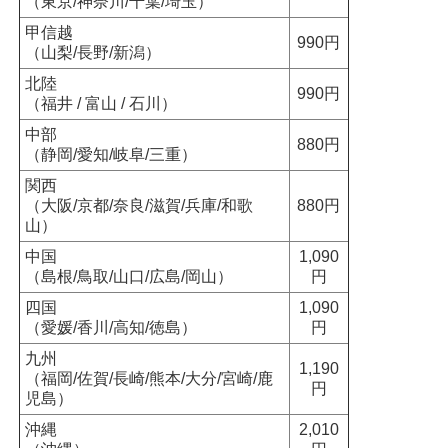
（東京/神奈川/千葉/埼玉）
甲信越
990円
（山梨/長野/新潟）
北陸
990円
（福井 / 富山 / 石川）
中部
880円
（静岡/愛知/岐阜/三重）
関西
（大阪/京都/奈良/滋賀/兵庫/和歌
880円
山）
中国
1,090
（島根/鳥取/山口/広島/岡山）
円
四国
1,090
（愛媛/香川/高知/徳島）
円
九州
1,190
（福岡/佐賀/長崎/熊本/大分/宮崎/鹿
円
児島）
沖縄
2,010