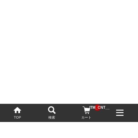
__ITM_CNT__
TOP
検索
カート
配送・送料について