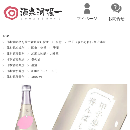
マイページ
お問合せ
__ITM_CNT__
名古屋市西区の「造り手の想いを伝える」日本酒・ワインセレクトショ
TOP
ップ
マイページへログイン
カートをみる
日本酒銘柄を五十音順から探す
か行
甲子（きのえね）/飯沼本家
日本酒地域別
関東・信越
千葉
日本酒種類別
純米大吟醸・大吟醸
日本酒種類別
春の酒
日本酒種類別
生酒
日本酒予算別
3,001円～5,000円
日本酒容量別
1800ml