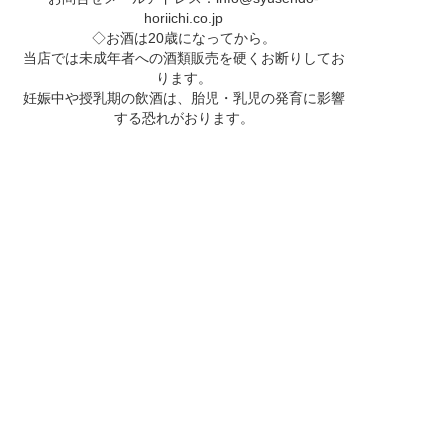
horiichi.co.jp
◇お酒は20歳になってから。
当店では未成年者への酒類販売を硬くお断りしてお
ります。
妊娠中や授乳期の飲酒は、胎児・乳児の発育に影響
する恐れがおります。