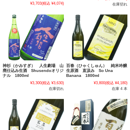
¥3,703
(税込 ¥4,074)
在庫切れ
神杉（かみすぎ） 人生劇場 山
百春（ひゃくしゅん） 純米吟醸
廃仕込み生酒 Shusendoオリジ
生原酒 直汲み So Una
ナル 1800ml
Banana 1800ml
¥3,300
(税込 ¥3,630)
¥3,800
(税込 ¥4,180)
在庫切れ
在庫 4 本