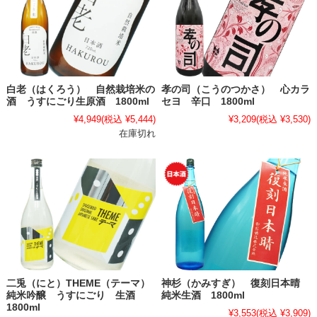
白老（はくろう） 自然栽培米の
孝の司（こうのつかさ） 心カラ
酒 うすにごり生原酒 1800ml
セヨ 辛口 1800ml
¥4,949
(税込 ¥5,444)
¥3,209
(税込 ¥3,530)
在庫切れ
二兎（にと）THEME（テーマ）
神杉（かみすぎ） 復刻日本晴
純米吟醸 うすにごり 生酒
純米生酒 1800ml
1800ml
¥3,553
(税込 ¥3,909)