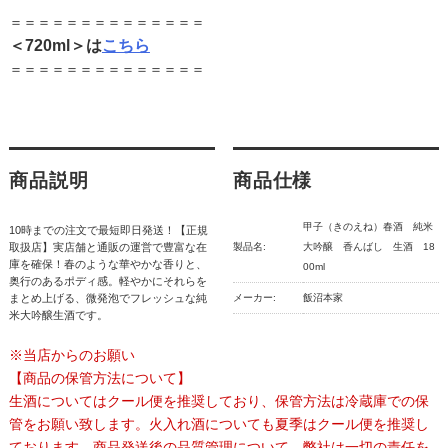
＝＝＝＝＝＝＝＝＝＝＝＝＝＝
＜720ml＞は
こちら
＝＝＝＝＝＝＝＝＝＝＝＝＝＝
商品説明
商品仕様
甲子（きのえね）春酒 純米
10時までの注文で最短即日発送！【正規
取扱店】実店舗と通販の運営で豊富な在
製品名:
大吟醸 香んばし 生酒 18
庫を確保！春のような華やかな香りと、
00ml
奥行のあるポディ感。軽やかにそれらを
まとめ上げる、微発泡でフレッシュな純
メーカー:
飯沼本家
米大吟醸生酒です。
※当店からのお願い
【商品の保管方法について】
生酒についてはクール便を推奨しており、保管方法は冷蔵庫での保
管をお願い致します。火入れ酒についても夏季はクール便を推奨し
ております。商品発送後の品質管理について、弊社は一切の責任を