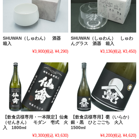
SHUWAN（しゅわん） 酒器
SHUWAN（しゅわん） しゅわ
箱入
んグラス 酒器 箱入
¥3,900
(税込 ¥4,290)
¥3,136
(税込 ¥3,450)
【飲食店様専用・一本限定】仙禽
【飲食店様専用】甍（いらか）
（せんきん） モダン 壱式 火
銀・黒 ひとごごち 火入
入 1800ml
1500ml
¥3,300
(税込 ¥3,630)
¥4,200
(税込 ¥4,620)