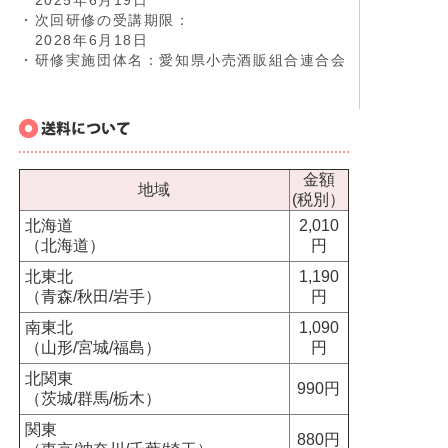
2025年6月19日
・次回研修の受講期限：
2028年6月18日
・研修実施団体名：愛知県小売酒販組合連合会
金額
地域
(税別）
北海道
2,010
（北海道）
円
北東北
1,190
（青森/秋田/岩手）
円
南東北
1,090
（山形/宮城/福島）
円
北関東
990円
（茨城/群馬/栃木）
関東
880円