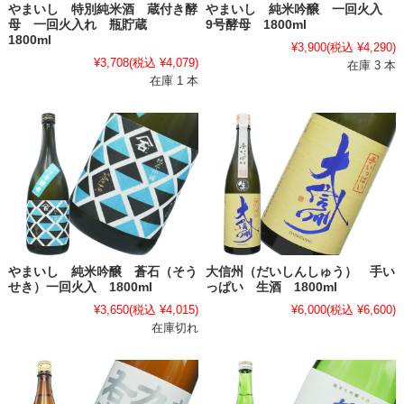
やまいし 特別純米酒 蔵付き酵
やまいし 純米吟醸 一回火入
母 一回火入れ 瓶貯蔵
9号酵母 1800ml
1800ml
¥3,900
(税込 ¥4,290)
¥3,708
(税込 ¥4,079)
在庫 3 本
在庫 1 本
やまいし 純米吟醸 蒼石（そう
大信州（だいしんしゅう） 手い
せき）一回火入 1800ml
っぱい 生酒 1800ml
¥3,650
(税込 ¥4,015)
¥6,000
(税込 ¥6,600)
在庫切れ