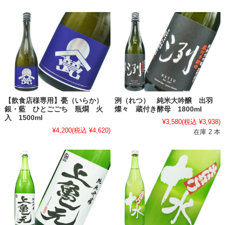
【飲食店様専用】甍（いらか）
洌（れつ） 純米大吟醸 出羽
銀・藍 ひとごごち 瓶燗 火
燦々 蔵付き酵母 1800ml
入 1500ml
¥3,580
(税込 ¥3,938)
¥4,200
(税込 ¥4,620)
在庫 2 本