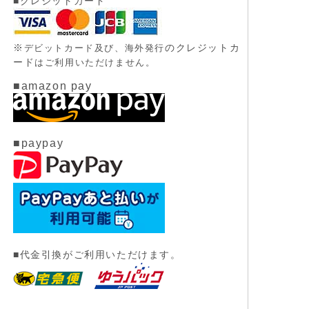
■クレジットカード
※
のクレジットカ
デビットカード及び、
海外発行
ード
はご利用いただけません。
■amazon pay
■paypay
■代金引換がご利用いただけます。