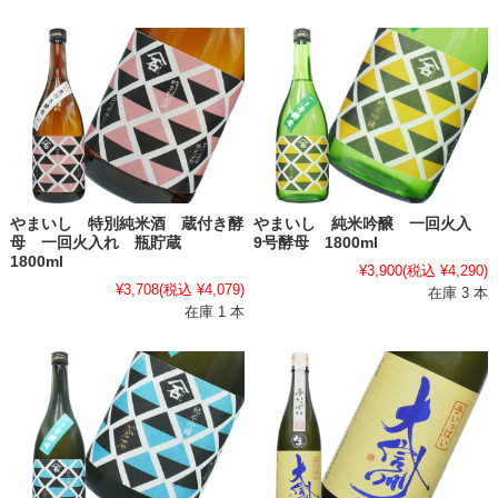
やまいし 特別純米酒 蔵付き酵
やまいし 純米吟醸 一回火入
母 一回火入れ 瓶貯蔵
9号酵母 1800ml
1800ml
¥3,900
(税込 ¥4,290)
¥3,708
(税込 ¥4,079)
在庫 3 本
在庫 1 本