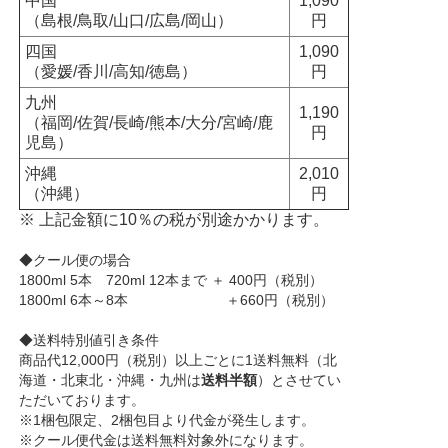
中国
1,090
（島根/鳥取/山口/広島/岡山）
円
四国
1,090
（愛媛/香川/高知/徳島）
円
九州
1,190
（福岡/佐賀/長崎/熊本/大分/宮崎/鹿
円
児島）
沖縄
2,010
（沖縄）
円
※ 上記金額に10％の税が別途かかります。
◆クール便の場合
1800ml 5本 720ml 12本まで ＋ 400円（税別）
1800ml 6本～8本 ＋660円（税別）
◆送料特別値引き条件
商品代12,000円（税別）以上ごとに1送料無料（北
海道・北東北・沖縄・九州は
送料半額
）とさせてい
ただいております。
※1梱包限定、2梱包目より代金が発生します。
※クール便代金は送料無料対象外になります。