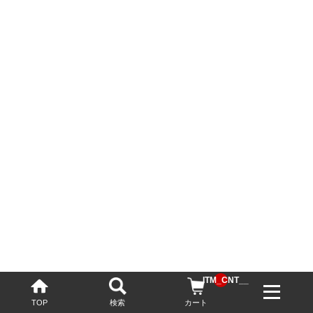
__ITM_CNT__
TOP
検索
カート