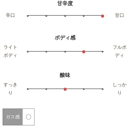
甘辛度
●
辛口
甘口
●
●
●
●
ボディ感
ライト
フルボ
●
●
●
●
●
ボディ
ディ
酸味
すっき
しっか
●
●
●
●
●
り
り
〇
ガス感