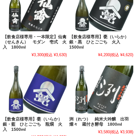
【飲食店様専用・一本限定】仙禽
【飲食店様専用】甍（いらか）
（せんきん） モダン 壱式 火
銀・黒 ひとごごち 火入
入 1800ml
1500ml
¥3,300
(税込 ¥3,630)
¥4,200
(税込 ¥4,620)
【飲食店様専用】甍（いらか）
洌（れつ） 純米大吟醸 出羽
銀・藍 ひとごごち 瓶燗 火
燦々 蔵付き酵母 1800ml
入 1500ml
¥3,580
(税込 ¥3,938)