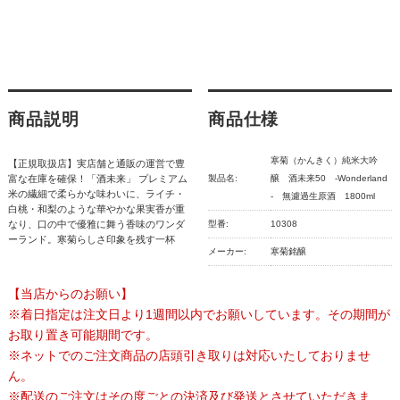
商品説明
商品仕様
寒菊（かんきく）純米大吟
【正規取扱店】実店舗と通販の運営で豊
富な在庫を確保！「酒未来」 プレミアム
製品名:
醸 酒未来50 -Wonderland
米の繊細で柔らかな味わいに、ライチ・
- 無濾過生原酒 1800ml
白桃・和梨のような華やかな果実香が重
なり、口の中で優雅に舞う香味のワンダ
型番:
10308
ーランド。寒菊らしさ印象を残す一杯
メーカー:
寒菊銘醸
【当店からのお願い】
※着日指定は注文日より1週間以内でお願いしています。その期間が
お取り置き可能期間です。
※ネットでのご注文商品の店頭引き取りは対応いたしておりませ
ん。
※配送のご注文はその度ごとの決済及び発送とさせていただきま