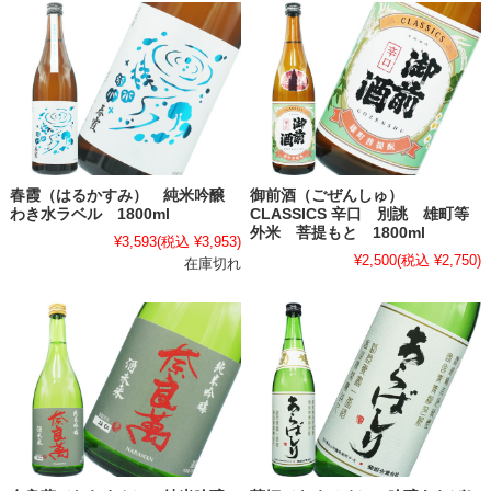
春霞（はるかすみ） 純米吟醸
御前酒（ごぜんしゅ）
わき水ラベル 1800ml
CLASSICS 辛口 別誂 雄町等
外米 菩提もと 1800ml
¥3,593
(税込 ¥3,953)
¥2,500
(税込 ¥2,750)
在庫切れ