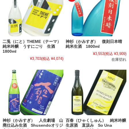
二兎（にと）THEME（テーマ）
神杉（かみすぎ） 復刻日本晴
純米吟醸 うすにごり 生酒
純米生酒 1800ml
1800ml
¥3,553
(税込 ¥3,909)
¥3,703
(税込 ¥4,074)
在庫切れ
神杉（かみすぎ） 人生劇場 山
百春（ひゃくしゅん） 純米吟醸
廃仕込み生酒 Shusendoオリジ
生原酒 直汲み So Una