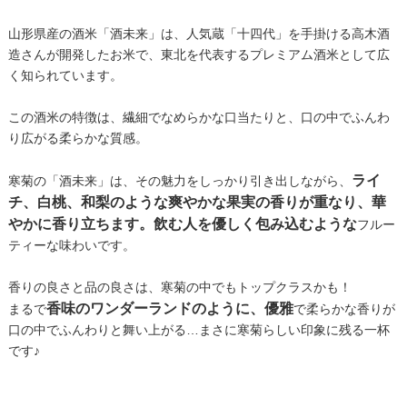
山形県産の酒米「酒未来」は、人気蔵「十四代」を手掛ける高木酒
造さんが開発したお米で、東北を代表するプレミアム酒米として広
く知られています。
この酒米の特徴は、繊細でなめらかな口当たりと、口の中でふんわ
り広がる柔らかな質感。
ライ
寒菊の「酒未来」は、その魅力をしっかり引き出しながら、
チ、白桃、和梨のような爽やかな果実の香りが重なり、華
やかに香り立ちます。飲む人を優しく包み込むような
フルー
ティーな味わいです。
香りの良さと品の良さは、寒菊の中でもトップクラスかも！
香味のワンダーランドのように、優雅
まるで
で柔らかな香りが
口の中でふんわりと舞い上がる…まさに寒菊らしい印象に残る一杯
です♪