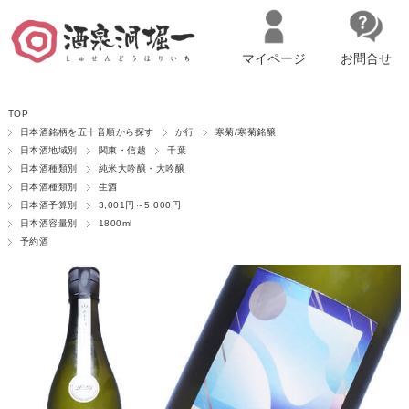
マイページ
お問合せ
__ITM_CNT__
名古屋市西区の「造り手の想いを伝える」日本酒・ワインセレクトショ
TOP
ップ
マイページへログイン
カートをみる
日本酒銘柄を五十音順から探す
か行
寒菊/寒菊銘醸
日本酒地域別
関東・信越
千葉
日本酒種類別
純米大吟醸・大吟醸
日本酒種類別
生酒
日本酒予算別
3,001円～5,000円
日本酒容量別
1800ml
予約酒