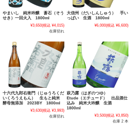
やまいし 純米吟醸 蒼石（そう
大信州（だいしんしゅう） 手い
せき）一回火入 1800ml
っぱい 生酒 1800ml
¥3,650
(税込 ¥4,015)
¥6,000
(税込 ¥6,600)
在庫切れ
十六代九郎右衛門（じゅうろくだ
萩乃露（はぎのつゆ）
いくろうえもん） 生もと純米
Etude（エチュード） 出品酒仕
酵母無添加 2023BY 1800ml
込み 純米大吟醸 生酒
1800ml
¥3,630
(税込 ¥3,993)
¥3,500
(税込 ¥3,850)
在庫切れ
在庫 2 本