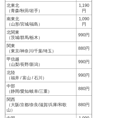
北東北
1,190
（青森/秋田/岩手）
円
南東北
1,090
（山形/宮城/福島）
円
北関東
990円
（茨城/群馬/栃木）
関東
880円
（東京/神奈川/千葉/埼玉）
甲信越
990円
（山梨/長野/新潟）
北陸
990円
（福井 / 富山 / 石川）
中部
880円
（静岡/愛知/岐阜/三重）
関西
（大阪/京都/奈良/滋賀/兵庫/和歌
880円
山）