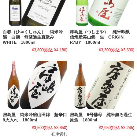
百春（ひゃくしゅん） 純米吟
津島屋（つしまや） 純米吟醸
醸 白麹 無濾過生直汲み
信州産美山錦 生 ORIGIN
WHITE 1800ml
R7BY 1800ml
¥3,800
(税込 ¥4,180)
¥3,300
(税込 ¥3,630)
房島屋 純米吟醸山田錦 超辛口
房島屋 9号酵母 純米無ろ過生
9火入れ 1800ml
原酒 1800ml
¥3,500
(税込 ¥3,850)
¥2,950
(税込 ¥3,245)
在庫切れ