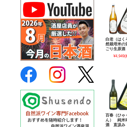
白老（はく
然栽培米の
ごり生原酒 
¥4,949
(
百春（ひゃ
ん） 純米
酒 直汲み 