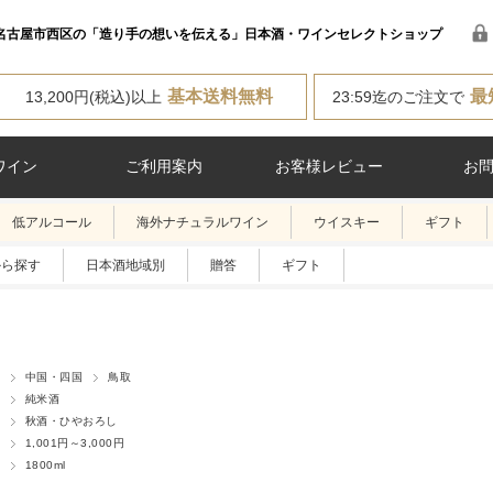
名古屋市西区の「造り手の想いを伝える」日本酒・ワインセレクトショップ
基本送料無料
最
13,200円(税込)以上
23:59迄のご注文で
ワイン
ご利用案内
お客様レビュー
お
低アルコール
海外ナチュラルワイン
ウイスキー
ギフト
から探す
日本酒地域別
贈答
ギフト
中国・四国
鳥取
純米酒
秋酒・ひやおろし
1,001円～3,000円
1800ml