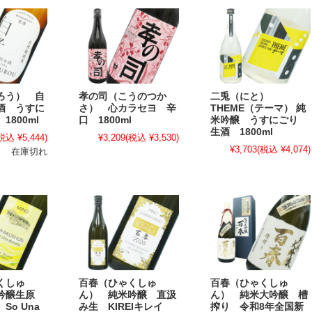
ろう） 自
孝の司（こうのつか
二兎（にと）
酒 うすに
さ） 心カラセヨ 辛
THEME（テーマ） 純
1800ml
口 1800ml
米吟醸 うすにごり
生酒 1800ml
税込 ¥5,444)
¥3,209
(税込 ¥3,530)
¥3,703
(税込 ¥4,074)
在庫切れ
くしゅ
百春（ひゃくしゅ
百春（ひゃくしゅ
吟醸生原
ん） 純米吟醸 直汲
ん） 純米大吟醸 槽
So Una
み生 KIREIキレイ
搾り 令和8年全国新