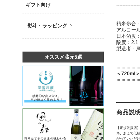
ギフト向け
---------------
精米歩合：
熨斗・ラッピング
アルコール
日本酒度：+
酸度：2.1
製造者：
オススメ蔵元5選
＝＝＝＝
＜720ml
＝＝＝＝
商品説
【正規取扱店
為、あえて低精
がっていただ