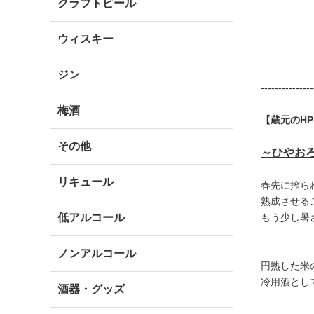
クラフトビール
ウィスキー
ジン
---------------
梅酒
【蔵元のH
その他
～ひやお
リキュール
春先に搾ら
熟成させる
低アルコール
もう少し暑
ノンアルコール
円熟した米
冷用酒とし
酒器・グッズ