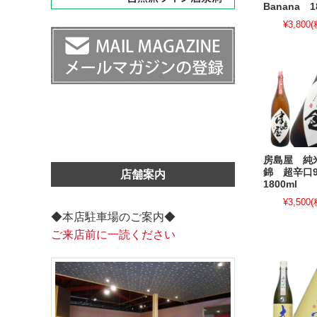
Banana 1
¥3,800
(
房島屋 純
錦 超辛口
店舗案内
1800ml
¥3,500
(
◆本店駐車場のご案内◆
ご来店前に一読ください