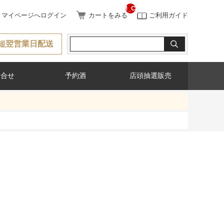
__ITM_CNT__
マイページへログイン
カートをみる
ご利用ガイド
短翌営業日配送
問合せ
予約酒
店頭抽選販売