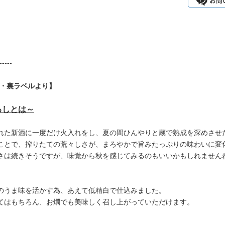
-----
P・裏ラベルより】
ろしとは～
れた新酒に一度だけ火入れをし、夏の間ひんやりと蔵で熟成を深めさせ
ことで、搾りたての荒々しさが、まろやかで旨みたっぷりの味わいに変
さは続きそうですが、味覚から秋を感じてみるのもいいかもしれません
のうま味を活かす為、あえて低精白で仕込みました。
てはもちろん、お燗でも美味しく召し上がっていただけます。