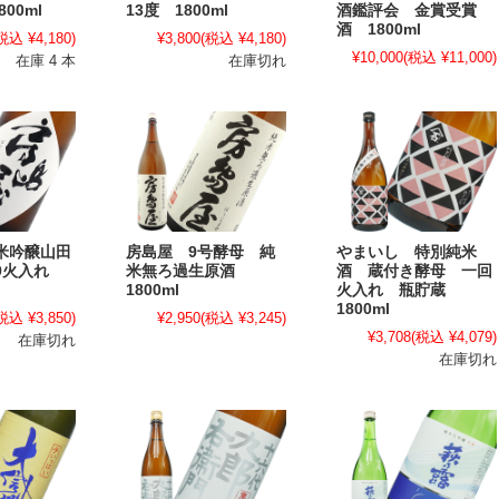
800ml
13度 1800ml
酒鑑評会 金賞受賞
酒 1800ml
税込 ¥4,180)
¥3,800
(税込 ¥4,180)
¥10,000
(税込 ¥11,000)
在庫 4 本
在庫切れ
米吟醸山田
房島屋 9号酵母 純
やまいし 特別純米
9火入れ
米無ろ過生原酒
酒 蔵付き酵母 一回
1800ml
火入れ 瓶貯蔵
1800ml
税込 ¥3,850)
¥2,950
(税込 ¥3,245)
¥3,708
(税込 ¥4,079)
在庫切れ
在庫切れ