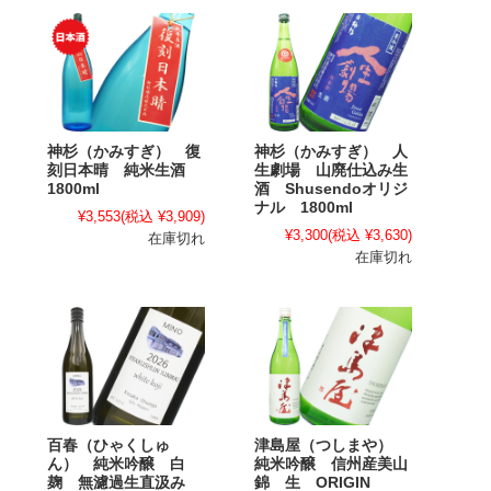
神杉（かみすぎ） 復
神杉（かみすぎ） 人
刻日本晴 純米生酒
生劇場 山廃仕込み生
1800ml
酒 Shusendoオリジ
ナル 1800ml
¥3,553
(税込 ¥3,909)
¥3,300
(税込 ¥3,630)
在庫切れ
在庫切れ
百春（ひゃくしゅ
津島屋（つしまや）
ん） 純米吟醸 白
純米吟醸 信州産美山
麹 無濾過生直汲み
錦 生 ORIGIN