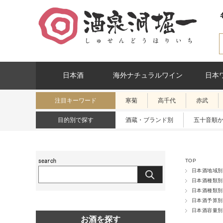
日本酒
海外ナチュラルワイン
日本
注目キーワード
寒菊
高千代
赤武
目的別で探す
酒蔵・ブランド別
五十音順
TOP
日本酒地域別
日本酒種類別
日本酒種類別
日本酒予算別
日本酒容量別
お酒を探す