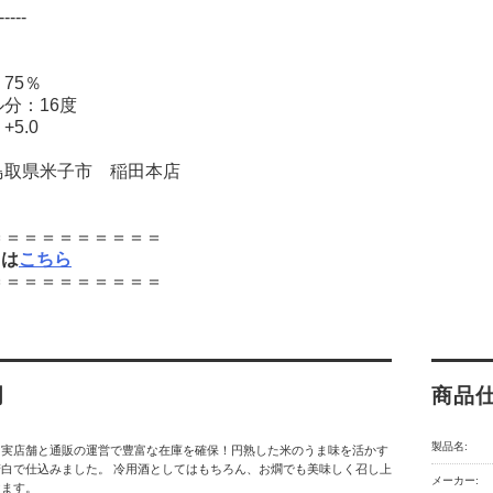
-----
75％
分：16度
5.0
鳥取県米子市 稲田本店
＝＝＝＝＝＝＝＝＝＝
＞は
こちら
＝＝＝＝＝＝＝＝＝＝
明
商品
製品名:
】実店舗と通販の運営で豊富な在庫を確保！円熟した米のうま味を活かす
白で仕込みました。 冷用酒としてはもちろん、お燗でも美味しく召し上
メーカー:
けます。