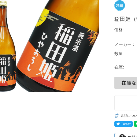
稲田姫（
価格:
メーカー：
数量:
在庫:
返品につ