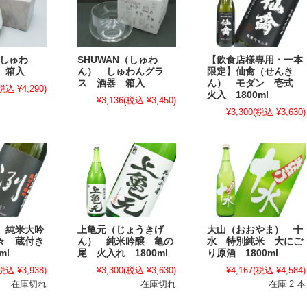
（しゅわ
SHUWAN（しゅわ
【飲食店様専用・一本
 箱入
ん） しゅわんグラ
限定】仙禽（せんき
ス 酒器 箱入
ん） モダン 壱式
税込 ¥4,290)
火入 1800ml
¥3,136
(税込 ¥3,450)
¥3,300
(税込 ¥3,630)
 純米大吟
上亀元（じょうきげ
大山（おおやま） 十
々 蔵付き
ん） 純米吟醸 亀の
水 特別純米 大にご
ml
尾 火入れ 1800ml
り原酒 1800ml
税込 ¥3,938)
¥3,300
(税込 ¥3,630)
¥4,167
(税込 ¥4,584)
在庫切れ
在庫切れ
在庫 2 本