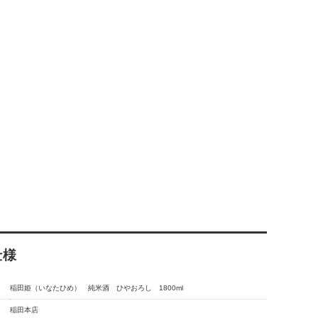
仕様
稲田姫（いなたひめ） 純米酒 ひやおろし 1800ml
稲田本店