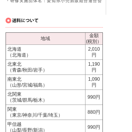
・研修実施団体名：愛知県小売酒販組合連合会
金額
地域
(税別）
北海道
2,010
（北海道）
円
北東北
1,190
（青森/秋田/岩手）
円
南東北
1,090
（山形/宮城/福島）
円
北関東
990円
（茨城/群馬/栃木）
関東
880円
（東京/神奈川/千葉/埼玉）
甲信越
990円
（山梨/長野/新潟）