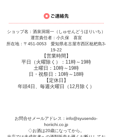
ショップ名：酒泉洞堀一（しゅせんどうほりいち）
運営責任者：小久保 喜宣
所在地：〒451-0053 愛知県名古屋市西区枇杷島3-
19-22
【営業時間】
平日（火曜除く）：11時～19時
土曜日：10時～19時
日・祝祭日：10時～18時
【定休日】
年頭4日、毎週火曜日（12月除く）
お問合せメールアドレス：
info@syusendo-
horiichi.co.jp
◇お酒は20歳になってから。
当店では未成年者への酒類販売を硬くお断りしてお