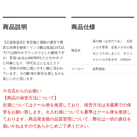
商品説明
商品仕様
萩の鶴（はぎのつる） 元祖
【正規取扱店】実店舗と通販の運営で豊
富な在庫を確保！リンゴ酸は低温(10℃以
メガネ専用 全員メガネの蔵
製品名:
下)では軽やかでスッキリとした酸味でず
元とコラボしました オリジ
が、常温~ぬるお&#28951;だとややボ ケ
ナルメガネ吹き付 1800ml
た印象になり、50℃以上になるとクド
く、苦味や渋味に感じやすい酸と言われ
メーカー:
萩野酒造
ています。その酸 味の変化を感じるのも
楽しいかと思います。
※当店からのお願い
【商品の保管方法について】
生酒についてはクール便を推奨しており、保管方法は冷蔵庫での保
管をお願い致します。火入れ酒についても夏季はクール便を推奨し
ております。商品発送後の品質管理について、弊社は一切の責任を
負いかねますのであらかじめご了承ください。