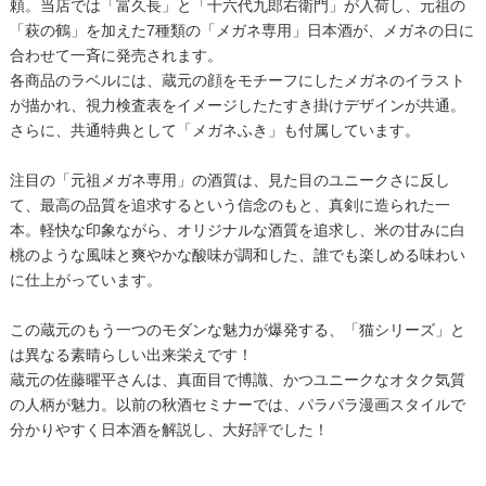
頼。当店では「富久長」と「十六代九郎右衛門」が入荷し、元祖の
「萩の鶴」を加えた7種類の「メガネ専用」日本酒が、メガネの日に
合わせて一斉に発売されます。
各商品のラベルには、蔵元の顔をモチーフにしたメガネのイラスト
が描かれ、視力検査表をイメージしたたすき掛けデザインが共通。
さらに、共通特典として「メガネふき」も付属しています。
注目の「元祖メガネ専用」の酒質は、見た目のユニークさに反し
て、最高の品質を追求するという信念のもと、真剣に造られた一
本。軽快な印象ながら、オリジナルな酒質を追求し、米の甘みに白
桃のような風味と爽やかな酸味が調和した、誰でも楽しめる味わい
に仕上がっています。
この蔵元のもう一つのモダンな魅力が爆発する、「猫シリーズ」と
は異なる素晴らしい出来栄えです！
蔵元の佐藤曜平さんは、真面目で博識、かつユニークなオタク気質
の人柄が魅力。以前の秋酒セミナーでは、パラパラ漫画スタイルで
分かりやすく日本酒を解説し、大好評でした！