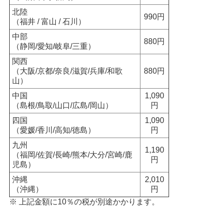
北陸
990円
（福井 / 富山 / 石川）
中部
880円
（静岡/愛知/岐阜/三重）
関西
（大阪/京都/奈良/滋賀/兵庫/和歌
880円
山）
中国
1,090
（島根/鳥取/山口/広島/岡山）
円
四国
1,090
（愛媛/香川/高知/徳島）
円
九州
1,190
（福岡/佐賀/長崎/熊本/大分/宮崎/鹿
円
児島）
沖縄
2,010
（沖縄）
円
※ 上記金額に10％の税が別途かかります。