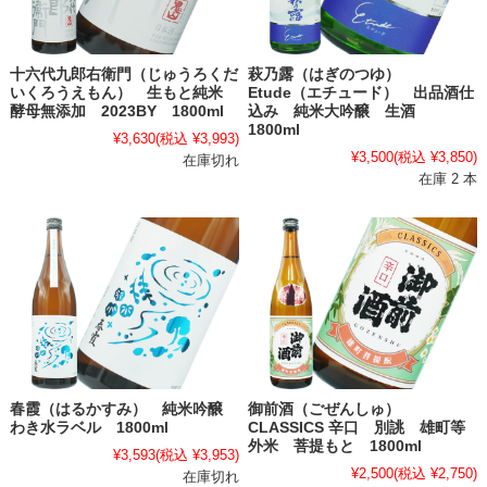
十六代九郎右衛門（じゅうろくだ
萩乃露（はぎのつゆ）
いくろうえもん） 生もと純米
Etude（エチュード） 出品酒仕
酵母無添加 2023BY 1800ml
込み 純米大吟醸 生酒
1800ml
¥3,630
(税込 ¥3,993)
¥3,500
(税込 ¥3,850)
在庫切れ
在庫 2 本
春霞（はるかすみ） 純米吟醸
御前酒（ごぜんしゅ）
わき水ラベル 1800ml
CLASSICS 辛口 別誂 雄町等
外米 菩提もと 1800ml
¥3,593
(税込 ¥3,953)
¥2,500
(税込 ¥2,750)
在庫切れ