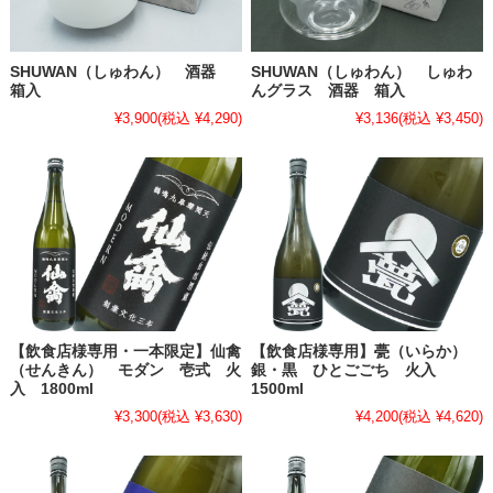
SHUWAN（しゅわん） 酒器
SHUWAN（しゅわん） しゅわ
箱入
んグラス 酒器 箱入
¥3,900
(税込 ¥4,290)
¥3,136
(税込 ¥3,450)
【飲食店様専用・一本限定】仙禽
【飲食店様専用】甍（いらか）
（せんきん） モダン 壱式 火
銀・黒 ひとごごち 火入
入 1800ml
1500ml
¥3,300
(税込 ¥3,630)
¥4,200
(税込 ¥4,620)