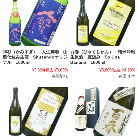
神杉（かみすぎ） 人生劇場 山
百春（ひゃくしゅん） 純米吟醸
廃仕込み生酒 Shusendoオリジ
生原酒 直汲み So Una
ナル 1800ml
Banana 1800ml
¥3,300
(税込 ¥3,630)
¥3,800
(税込 ¥4,180)
在庫切れ
在庫 4 本