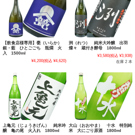
【飲食店様専用】甍（いらか）
洌（れつ） 純米大吟醸 出羽
銀・藍 ひとごごち 瓶燗 火
燦々 蔵付き酵母 1800ml
入 1500ml
¥3,580
(税込 ¥3,938)
¥4,200
(税込 ¥4,620)
在庫 2 本
上亀元（じょうきげん） 純米吟
大山（おおやま） 十水 特別純
醸 亀の尾 火入れ 1800ml
米 大にごり原酒 1800ml