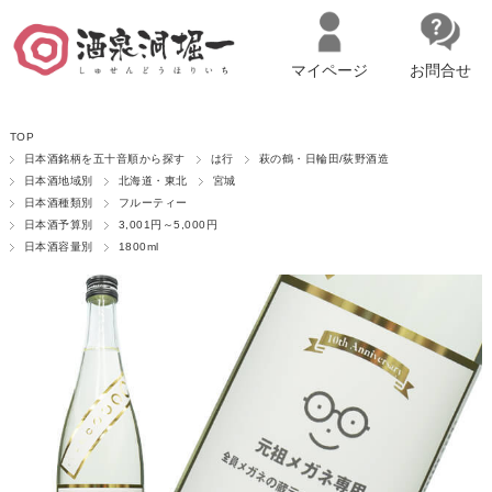
マイページ
お問合せ
__ITM_CNT__
名古屋市西区の「造り手の想いを伝える」日本酒・ワインセレクトショ
TOP
ップ
マイページへログイン
カートをみる
日本酒銘柄を五十音順から探す
は行
萩の鶴・日輪田/荻野酒造
日本酒地域別
北海道・東北
宮城
日本酒種類別
フルーティー
日本酒予算別
3,001円～5,000円
日本酒容量別
1800ml