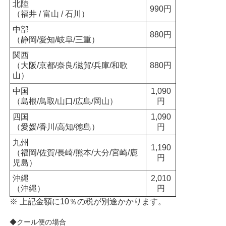
北陸
990円
（福井 / 富山 / 石川）
中部
880円
（静岡/愛知/岐阜/三重）
関西
（大阪/京都/奈良/滋賀/兵庫/和歌
880円
山）
中国
1,090
（島根/鳥取/山口/広島/岡山）
円
四国
1,090
（愛媛/香川/高知/徳島）
円
九州
1,190
（福岡/佐賀/長崎/熊本/大分/宮崎/鹿
円
児島）
沖縄
2,010
（沖縄）
円
※ 上記金額に10％の税が別途かかります。
◆クール便の場合