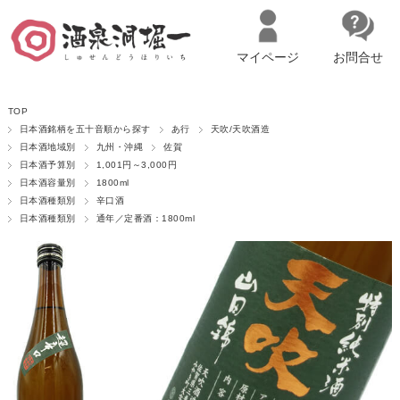
マイページ
お問合せ
__ITM_CNT__
名古屋市西区の「造り手の想いを伝える」日本酒・ワインセレクトショ
TOP
ップ
マイページへログイン
カートをみる
日本酒銘柄を五十音順から探す
あ行
天吹/天吹酒造
日本酒地域別
九州・沖縄
佐賀
日本酒予算別
1,001円～3,000円
日本酒容量別
1800ml
日本酒種類別
辛口酒
日本酒種類別
通年／定番酒：1800ml