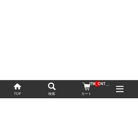
__ITM_CNT__
TOP
検索
カート
配送・送料について
お酒の鮮度を保つため、必要に応じてクール便で配送いたします。