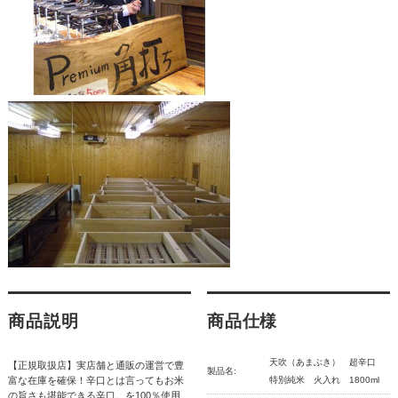
商品説明
商品仕様
天吹（あまぶき） 超辛口
【正規取扱店】実店舗と通販の運営で豊
製品名:
富な在庫を確保！辛口とは言ってもお米
特別純米 火入れ 1800ml
の旨さも堪能できる辛口。を100％使用