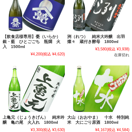
【飲食店様専用】甍（いらか）
洌（れつ） 純米大吟醸 出羽
銀・藍 ひとごごち 瓶燗 火
燦々 蔵付き酵母 1800ml
入 1500ml
¥3,580
(税込 ¥3,938)
¥4,200
(税込 ¥4,620)
在庫切れ
上亀元（じょうきげん） 純米吟
大山（おおやま） 十水 特別純
醸 亀の尾 火入れ 1800ml
米 大にごり原酒 1800ml
¥3,300
(税込 ¥3,630)
¥4,167
(税込 ¥4,584)