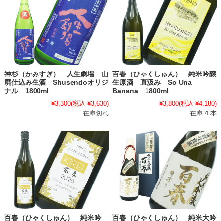
神杉（かみすぎ） 人生劇場 山
百春（ひゃくしゅん） 純米吟醸
廃仕込み生酒 Shusendoオリジ
生原酒 直汲み So Una
ナル 1800ml
Banana 1800ml
¥3,300
(税込 ¥3,630)
¥3,800
(税込 ¥4,180)
在庫切れ
在庫 4 本
百春（ひゃくしゅん） 純米吟
百春（ひゃくしゅん） 純米大吟