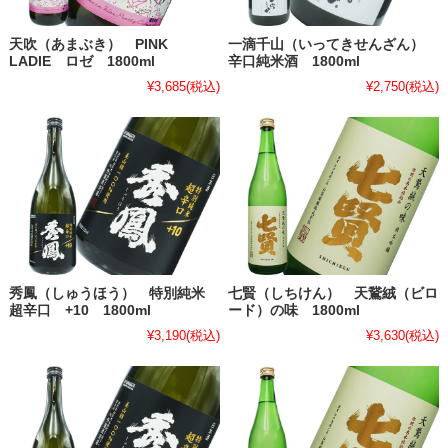
天吹（あまぶき） PINK
一滴千山（いってきせんざん）
LADIE ロゼ 1800ml
辛口純米酒 1800ml
¥3,685
(税込)
¥2,750
(税込)
秀鳳（しゅうほう） 特別純米
七賢（しちけん） 天鵞絨（ビロ
超辛口 +10 1800ml
ード）の味 1800ml
¥3,190
(税込)
¥3,630
(税込)