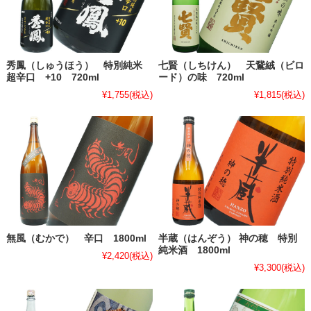
秀鳳（しゅうほう） 特別純米
七賢（しちけん） 天鵞絨（ビロ
超辛口 +10 720ml
ード）の味 720ml
¥1,755
(税込)
¥1,815
(税込)
無風（むかで） 辛口 1800ml
半蔵（はんぞう） 神の穂 特別
純米酒 1800ml
¥2,420
(税込)
¥3,300
(税込)