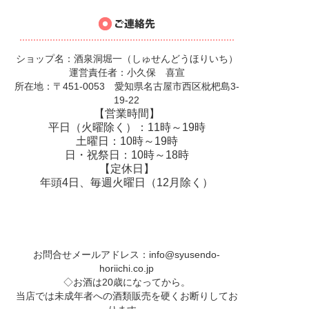
ショップ名：酒泉洞堀一（しゅせんどうほりいち）
運営責任者：小久保 喜宣
所在地：〒451-0053 愛知県名古屋市西区枇杷島3-
19-22
【営業時間】
平日（火曜除く）：11時～19時
土曜日：10時～19時
日・祝祭日：10時～18時
【定休日】
年頭4日、毎週火曜日（12月除く）
お問合せメールアドレス：
info@syusendo-
horiichi.co.jp
◇お酒は20歳になってから。
当店では未成年者への酒類販売を硬くお断りしてお