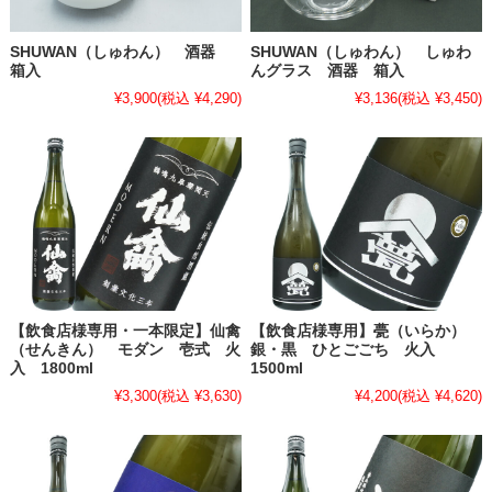
SHUWAN（しゅわん） 酒器
SHUWAN（しゅわん） しゅわ
箱入
んグラス 酒器 箱入
¥3,900
(税込 ¥4,290)
¥3,136
(税込 ¥3,450)
【飲食店様専用・一本限定】仙禽
【飲食店様専用】甍（いらか）
（せんきん） モダン 壱式 火
銀・黒 ひとごごち 火入
入 1800ml
1500ml
¥3,300
(税込 ¥3,630)
¥4,200
(税込 ¥4,620)