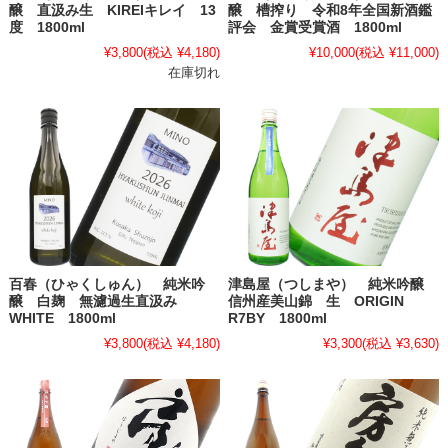
醸 直汲み生 KIREIキレイ 13
醸 槽搾り 令和8年全国新酒鑑
度 1800ml
評会 金賞受賞酒 1800ml
¥3,800
(税込 ¥4,180)
¥10,000
(税込 ¥11,000)
在庫切れ
百春（ひゃくしゅん） 純米吟
津島屋（つしまや） 純米吟醸
醸 白麹 無濾過生直汲み
信州産美山錦 生 ORIGIN
WHITE 1800ml
R7BY 1800ml
¥3,800
(税込 ¥4,180)
¥3,300
(税込 ¥3,630)