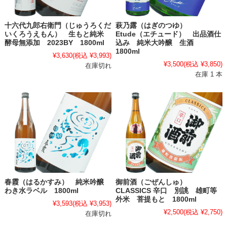
十六代九郎右衛門（じゅうろくだ
萩乃露（はぎのつゆ）
いくろうえもん） 生もと純米
Etude（エチュード） 出品酒仕
酵母無添加 2023BY 1800ml
込み 純米大吟醸 生酒
1800ml
¥3,630
(税込 ¥3,993)
¥3,500
(税込 ¥3,850)
在庫切れ
在庫 1 本
春霞（はるかすみ） 純米吟醸
御前酒（ごぜんしゅ）
わき水ラベル 1800ml
CLASSICS 辛口 別誂 雄町等
外米 菩提もと 1800ml
¥3,593
(税込 ¥3,953)
¥2,500
(税込 ¥2,750)
在庫切れ