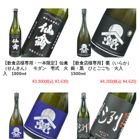
【飲食店様専用・一本限定】仙禽
【飲食店様専用】甍（いらか）
（せんきん） モダン 壱式 火
銀・黒 ひとごごち 火入
入 1800ml
1500ml
¥3,300
(税込 ¥3,630)
¥4,200
(税込 ¥4,620)