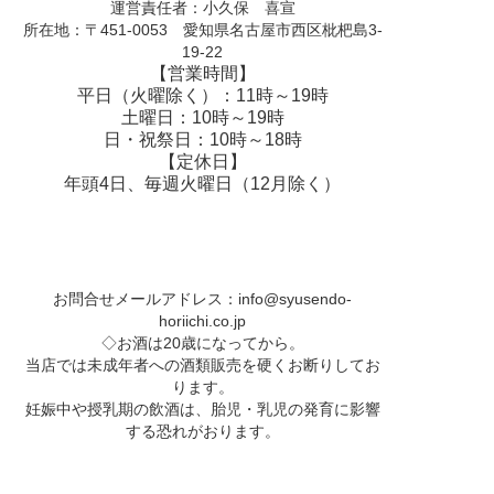
運営責任者：小久保 喜宣
所在地：〒451-0053 愛知県名古屋市西区枇杷島3-
19-22
【営業時間】
平日（火曜除く）：11時～19時
土曜日：10時～19時
日・祝祭日：10時～18時
【定休日】
年頭4日、毎週火曜日（12月除く）
お問合せメールアドレス：
info@syusendo-
horiichi.co.jp
◇お酒は20歳になってから。
当店では未成年者への酒類販売を硬くお断りしてお
ります。
妊娠中や授乳期の飲酒は、胎児・乳児の発育に影響
する恐れがおります。