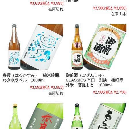
1800ml
¥3,630
(税込 ¥3,993)
¥3,500
(税込 ¥3,850)
在庫切れ
在庫 1 本
春霞（はるかすみ） 純米吟醸
御前酒（ごぜんしゅ）
わき水ラベル 1800ml
CLASSICS 辛口 別誂 雄町等
外米 菩提もと 1800ml
¥3,593
(税込 ¥3,953)
¥2,500
(税込 ¥2,750)
在庫切れ