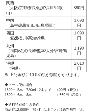
関西
（大阪/京都/奈良/滋賀/兵庫/和歌
880円
山）
中国
1,090
（島根/鳥取/山口/広島/岡山）
円
四国
1,090
（愛媛/香川/高知/徳島）
円
九州
1,190
（福岡/佐賀/長崎/熊本/大分/宮崎/鹿
円
児島）
沖縄
2,010
（沖縄）
円
※ 上記金額に10％の税が別途かかります。
◆クール便の場合
1800ml 5本 720ml 12本まで ＋ 400円（税別）
1800ml 6本～8本 ＋660円（税別）
◆送料特別値引き条件
商品代12,000円（税別）以上ごとに1送料無料（北