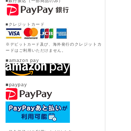
■銀行振込（一部商品のみ）
■クレジットカード
※
のクレジットカ
デビットカード及び、
海外発行
ード
はご利用いただけません。
■amazon pay
■paypay