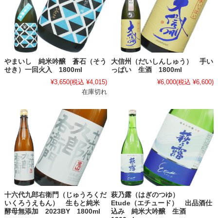
やまいし 純米吟醸 蒼石（そう
大信州（だいしんしゅう） 手い
せき）一回火入 1800ml
っぱい 生酒 1800ml
¥3,650
(税込 ¥4,015)
¥6,000
(税込 ¥6,600)
在庫切れ
十六代九郎右衛門（じゅうろくだ
萩乃露（はぎのつゆ）
いくろうえもん） 生もと純米
Etude（エチュード） 出品酒仕
酵母無添加 2023BY 1800ml
込み 純米大吟醸 生酒