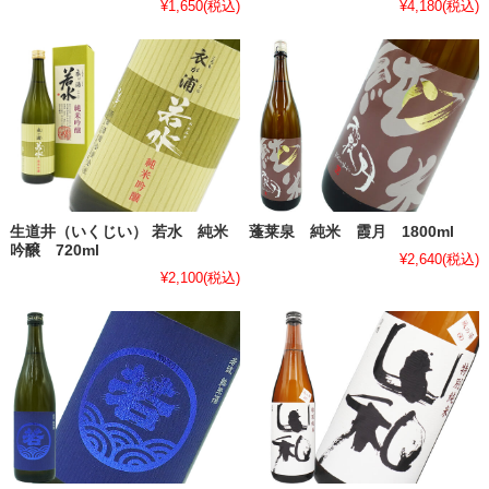
¥1,650
(税込)
¥4,180
(税込)
生道井（いくじい） 若水 純米
蓬莱泉 純米 霞月 1800ml
吟醸 720ml
¥2,640
(税込)
¥2,100
(税込)