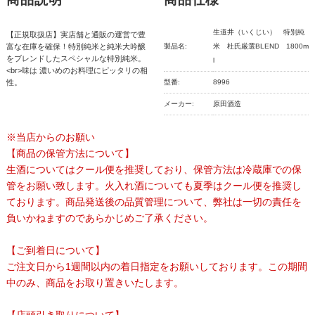
生道井（いくじい） 特別純
【正規取扱店】実店舗と通販の運営で豊
富な在庫を確保！特別純米と純米大吟醸
製品名:
米 杜氏厳選BLEND 1800m
をブレンドしたスペシャルな特別純米。
l
<br>味は 濃いめのお料理にピッタリの相
性。
型番:
8996
メーカー:
原田酒造
※当店からのお願い
【商品の保管方法について】
生酒についてはクール便を推奨しており、保管方法は冷蔵庫での保
管をお願い致します。火入れ酒についても夏季はクール便を推奨し
ております。商品発送後の品質管理について、弊社は一切の責任を
負いかねますのであらかじめご了承ください。
【ご到着日について】
ご注文日から1週間以内の着日指定をお願いしております。この期間
中のみ、商品をお取り置きいたします。
【店頭引き取りについて】