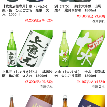
【飲食店様専用】甍（いらか）
洌（れつ） 純米大吟醸 出羽
銀・藍 ひとごごち 瓶燗 火
燦々 蔵付き酵母 1800ml
入 1500ml
¥3,580
(税込 ¥3,938)
¥4,200
(税込 ¥4,620)
在庫切れ
上亀元（じょうきげん） 純米吟
大山（おおやま） 十水 特別純
醸 亀の尾 火入れ 1800ml
米 大にごり原酒 1800ml
¥3,300
(税込 ¥3,630)
¥4,167
(税込 ¥4,584)
在庫切れ
在庫 2 本