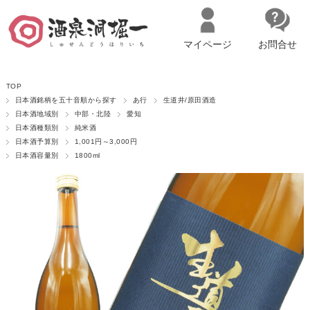
マイページ
お問合せ
__ITM_CNT__
名古屋市西区の「造り手の想いを伝える」日本酒・ワインセレクトショ
TOP
ップ
マイページへログイン
カートをみる
日本酒銘柄を五十音順から探す
あ行
生道井/原田酒造
日本酒地域別
中部・北陸
愛知
日本酒種類別
純米酒
日本酒予算別
1,001円～3,000円
日本酒容量別
1800ml