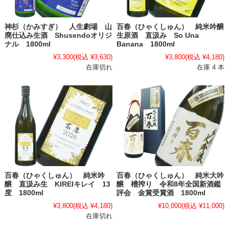
神杉（かみすぎ） 人生劇場 山
百春（ひゃくしゅん） 純米吟醸
廃仕込み生酒 Shusendoオリジ
生原酒 直汲み So Una
ナル 1800ml
Banana 1800ml
¥3,300
(税込 ¥3,630)
¥3,800
(税込 ¥4,180)
在庫切れ
在庫 4 本
百春（ひゃくしゅん） 純米吟
百春（ひゃくしゅん） 純米大吟
醸 直汲み生 KIREIキレイ 13
醸 槽搾り 令和8年全国新酒鑑
度 1800ml
評会 金賞受賞酒 1800ml
¥3,800
(税込 ¥4,180)
¥10,000
(税込 ¥11,000)
在庫切れ