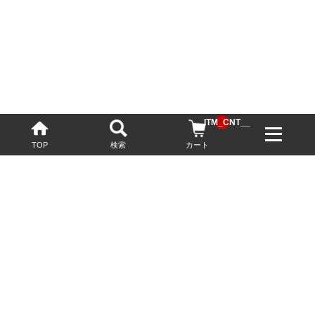
__ITM_CNT__
TOP
検索
カート
配送・送料について
お酒の鮮度を保つため、必要に応じてクール便で配送いたします。
基本送料無料
13,200円(税込)以上
※ネットでご購入されたお客様限定