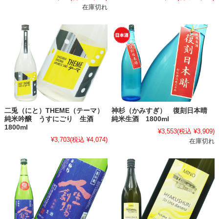
在庫切れ
二兎（にと）THEME（テーマ）
神杉（かみすぎ） 復刻日本晴
純米吟醸 うすにごり 生酒
純米生酒 1800ml
1800ml
¥3,553
(税込 ¥3,909)
¥3,703
(税込 ¥4,074)
在庫切れ