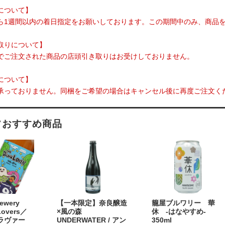
について】
ら1週間以内の着日指定をお願いしております。この期間中のみ、商品
取りについて】
でご注文された商品の店頭引き取りはお受けしておりません。
について】
承っておりません。同梱をご希望の場合はキャンセル後に再度ご注文く
フおすすめ商品
rewery
【一本限定】奈良醸造
籠屋ブルワリー 華
Lovers／
×風の森
休 -はなやすめ-
ラヴァー
UNDERWATER / アン
350ml