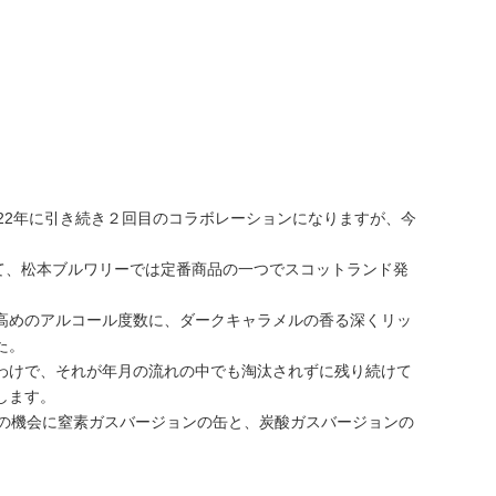
22年に引き続き２回目のコラボレーションになりますが、今
二弾として、松本ブルワリーでは定番商品の一つでスコットランド発
高めのアルコール度数に、ダークキャラメルの香る深くリッ
た。
わけで、それが年月の流れの中でも淘汰されずに残り続けて
します。
この機会に窒素ガスバージョンの缶と、炭酸ガスバージョンの