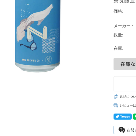
奈良醸造 N
価格:
メーカー：
数量:
在庫:
返品につ
レビュー