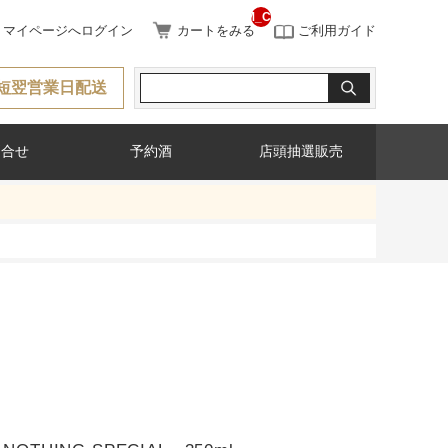
__ITM_CNT__
マイページへログイン
カートをみる
ご利用ガイド
短翌営業日配送
問合せ
予約酒
店頭抽選販売