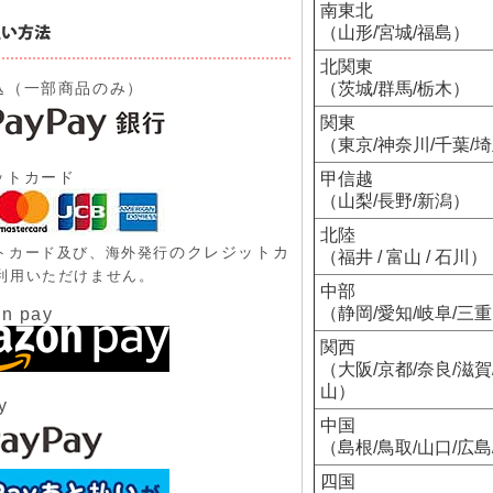
南東北
（山形/宮城/福島）
北関東
込（一部商品のみ）
（茨城/群馬/栃木）
関東
（東京/神奈川/千葉/
ットカード
甲信越
（山梨/長野/新潟）
北陸
のクレジットカ
トカード及び、
海外発行
（福井 / 富山 / 石川）
利用いただけません。
中部
（静岡/愛知/岐阜/三
n pay
関西
（大阪/京都/奈良/滋賀
山）
y
中国
（島根/鳥取/山口/広島
四国