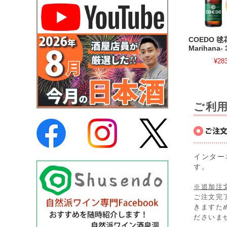
COEDO 毬
Marihana- 
¥28
ご利
インター
す。
※追加注
ご注文完
きますた
ださいま