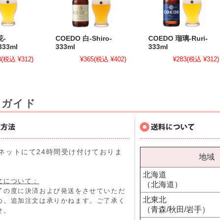
花-
COEDO 白-Shiro-
COEDO 瑠璃-Ruri-
333ml
333ml
333ml
3
(税込 ¥312)
¥365
(税込 ¥402)
¥283
(税込 ¥312)
用ガイド
ネットにて24時間受け付けておりま
地域
北海道
文について：
（北海道）
了の度に決済および発送をさせていただ
北東北
め、追加注文は承りかねます。ご了承く
（青森/秋田/岩手）
せ。