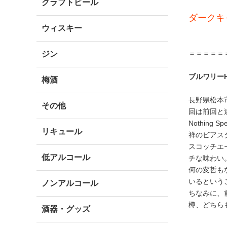
クラフトビール
ダークキ
ウィスキー
＝＝＝＝＝
ジン
ブルワリー
梅酒
長野県松本
その他
回は前回と
Nothin
リキュール
祥のビアス
スコッチエ
低アルコール
チな味わい
何の変哲も
いるという
ノンアルコール
ちなみに、
樽、どちら
酒器・グッズ