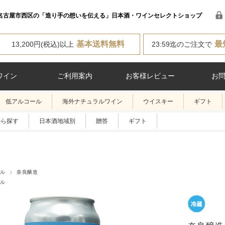
名古屋市西区の「造り手の想いを伝える」日本酒・ワインセレクトショップ
基本送料無料
最
13,200円(税込)以上
23:59迄のご注文で
ワイン
ご利用案内
お客様レビュー
お
低アルコール
海外ナチュラルワイン
ウイスキー
ギフト
から探す
日本酒地域別
贈答
ギフト
ル
奈良醸造
ル