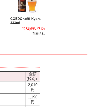
COEDO 伽羅-Kyara-
333ml
¥283
(税込 ¥312)
在庫切れ
金額
(税別）
2,010
円
1,190
円