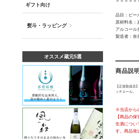
＝＝＝＝＝
ギフト向け
品目：ビー
原材料名：
熨斗・ラッピング
アルコール分
製造者：奈
オススメ蔵元5選
商品説
【正規取扱店
ッチエール。
※当店から
【商品の保
生酒につい
す。商品発