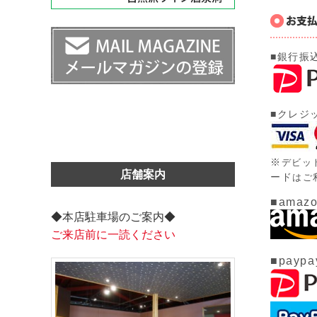
■銀行振
■クレジ
※
デビッ
店舗案内
ード
はご
■amazo
◆本店駐車場のご案内◆
ご来店前に一読ください
■paypa