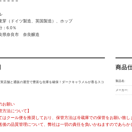
＝＝＝＝＝
ル
麦芽（ドイツ製造、英国製造）、ホップ
：6.0％
良県奈良市 奈良醸造
明
商品
製品名:
】実店舗と通販の運営で豊富な在庫を確保！ダークキャラメルが香るスコ
メーカー:
のお願い
管方法について】
てはクール便を推奨しており、保管方法は冷蔵庫での保管をお願い致し
送後の品質管理について、弊社は一切の責任を負いかねますのであらか