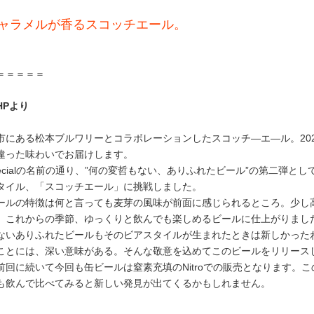
ャラメルが香るスコッチエール。
＝＝＝＝＝
HPより
市にある松本ブルワリーとコラボレーションしたスコッチ―エ―ル。20
違った味わいでお届けします。
g Specialの名前の通り、”何の変哲もない、ありふれたビール”の第
タイル、「スコッチエール」に挑戦しました。
ールの特徴は何と言っても麦芽の風味が前面に感じられるところ。少し
。これからの季節、ゆっくりと飲んでも楽しめるビールに仕上がりまし
ないありふれたビールもそのビアスタイルが生まれたときは新しかった
ことには、深い意味がある。そんな敬意を込めてこのビールをリリース
前回に続いて今回も缶ビールは窒素充填のNitroでの販売となります。
も飲んで比べてみると新しい発見が出てくるかもしれません。