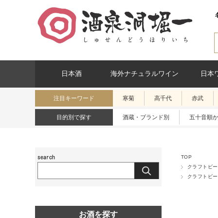
日本酒
海外ナチュラルワイン
日本
注目キーワード
寒菊
高千代
赤武
目的別で探す
酒蔵・ブランド別
五十音順
TOP
クラフトビー
クラフトビー
お酒を探す