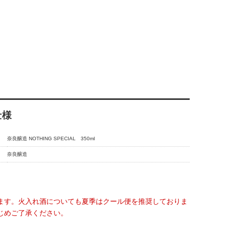
仕様
奈良醸造 NOTHING SPECIAL 350ml
奈良醸造
ます。火入れ酒についても夏季はクール便を推奨しておりま
じめご了承ください。