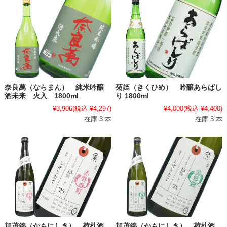
奈良萬（ならまん） 純米吟醸
菊姫（きくひめ） 吟醸あらばし
酒未来 火入 1800ml
り 1800ml
¥3,906
(税込 ¥4,297)
¥4,000
(税込 ¥4,400)
在庫 3 本
在庫 3 本
加茂錦（かもにしき） 荷札酒
加茂錦（かもにしき） 荷札酒