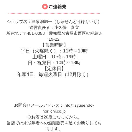
ショップ名：酒泉洞堀一（しゅせんどうほりいち）
運営責任者：小久保 喜宣
所在地：〒451-0053 愛知県名古屋市西区枇杷島3-
19-22
【営業時間】
平日（火曜除く）：11時～19時
土曜日：10時～19時
日・祝祭日：10時～18時
【定休日】
年頭4日、毎週火曜日（12月除く）
お問合せメールアドレス：
info@syusendo-
horiichi.co.jp
◇お酒は20歳になってから。
当店では未成年者への酒類販売を硬くお断りしてお
ります。