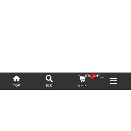
__ITM_CNT__
TOP
検索
カート
配送・送料について
お酒の鮮度を保つため、必要に応じてクール便で配送いたします。