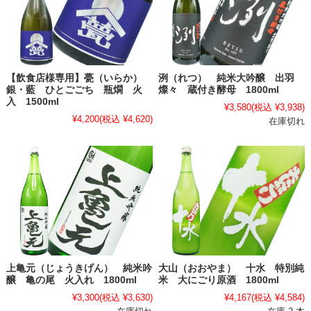
【飲食店様専用】甍（いらか）
洌（れつ） 純米大吟醸 出羽
銀・藍 ひとごごち 瓶燗 火
燦々 蔵付き酵母 1800ml
入 1500ml
¥3,580
(税込 ¥3,938)
¥4,200
(税込 ¥4,620)
在庫切れ
上亀元（じょうきげん） 純米吟
大山（おおやま） 十水 特別純
醸 亀の尾 火入れ 1800ml
米 大にごり原酒 1800ml
¥3,300
(税込 ¥3,630)
¥4,167
(税込 ¥4,584)