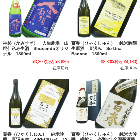
神杉（かみすぎ） 人生劇場 山
百春（ひゃくしゅん） 純米吟醸
廃仕込み生酒 Shusendoオリジ
生原酒 直汲み So Una
ナル 1800ml
Banana 1800ml
¥3,300
(税込 ¥3,630)
¥3,800
(税込 ¥4,180)
在庫切れ
在庫 4 本
百春（ひゃくしゅん） 純米吟
百春（ひゃくしゅん） 純米大吟
醸 直汲み生 KIREIキレイ 13
醸 槽搾り 令和8年全国新酒鑑