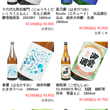
十六代九郎右衛門（じゅうろくだ
萩乃露（はぎのつゆ）
いくろうえもん） 生もと純米
Etude（エチュード） 出品酒仕
酵母無添加 2023BY 1800ml
込み 純米大吟醸 生酒
1800ml
¥3,630
(税込 ¥3,993)
¥3,500
(税込 ¥3,850)
在庫切れ
在庫 1 本
春霞（はるかすみ） 純米吟醸
御前酒（ごぜんしゅ）
わき水ラベル 1800ml
CLASSICS 辛口 別誂 雄町等
外米 菩提もと 1800ml
¥3,593
(税込 ¥3,953)
¥2,500
(税込 ¥2,750)
在庫切れ