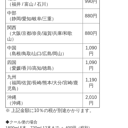
990円
（福井 / 富山 / 石川）
中部
880円
（静岡/愛知/岐阜/三重）
関西
（大阪/京都/奈良/滋賀/兵庫/和歌
880円
山）
中国
1,090
（島根/鳥取/山口/広島/岡山）
円
四国
1,090
（愛媛/香川/高知/徳島）
円
九州
1,190
（福岡/佐賀/長崎/熊本/大分/宮崎/鹿
円
児島）
沖縄
2,010
（沖縄）
円
※ 上記金額に10％の税が別途かかります。
◆クール便の場合
1800ml 5本 720ml 12本まで ＋ 400円（税別）