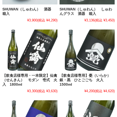
SHUWAN（しゅわん） 酒器
SHUWAN（しゅわん） しゅわ
箱入
んグラス 酒器 箱入
¥3,900
(税込 ¥4,290)
¥3,136
(税込 ¥3,450)
【飲食店様専用・一本限定】仙禽
【飲食店様専用】甍（いらか）
（せんきん） モダン 壱式 火
銀・黒 ひとごごち 火入
入 1800ml
1500ml
¥3,300
(税込 ¥3,630)
¥4,200
(税込 ¥4,620)