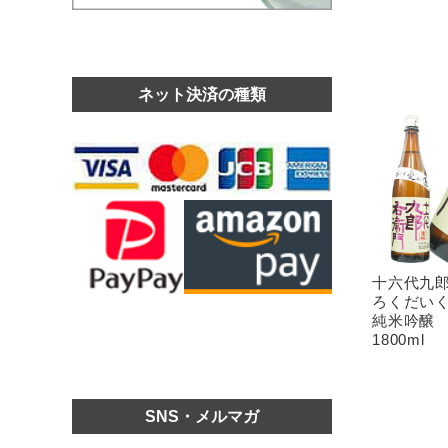
ネット決済の種類
十六代九
ろくだい
純米吟醸
1800ml
SNS・メルマガ