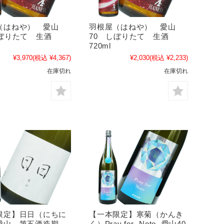
（はねや） 愛山
羽根屋（はねや） 愛山
しぼりたて 生酒
70 しぼりたて 生酒
720ml
¥3,970
(税込 ¥4,367)
¥2,030
(税込 ¥2,233)
在庫切れ
在庫切れ
限定】日日（にちに
【一本限定】寒菊（かんき
愛山 第五酒造期
く）Pray for -Noto- 愛山40