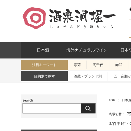
日本酒
海外ナチュラルワイン
日本
注目キーワード
寒菊
高千代
赤武
目的別で探す
酒蔵・ブランド別
五十音順
TOP
日本
表示切替：
37件中1件～