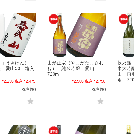
じょうきげん）
山形正宗（やまがたまさむ
萩乃露
 愛山50 箱入
ね） 純米吟醸 愛山
米大吟
720ml
山 雨
雨 720
¥2,250
(税込 ¥2,475)
¥2,500
(税込 ¥2,750)
在庫切れ
在庫切れ