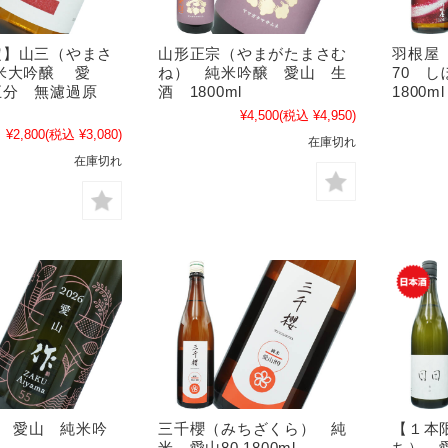
定】山三（やまさ
山形正宗（やまがたまさむ
羽根屋
米大吟醸 愛
ね） 純米吟醸 愛山 生
70 
五分 無濾過原
酒 1800ml
1800ml
¥4,500
(税込 ¥4,950)
¥2,800
(税込 ¥3,080)
在庫切れ
在庫切れ
KU 愛山 純米吟
三千櫻（みちざくら） 純
【１本
米 愛山80 1800ml
ち） 