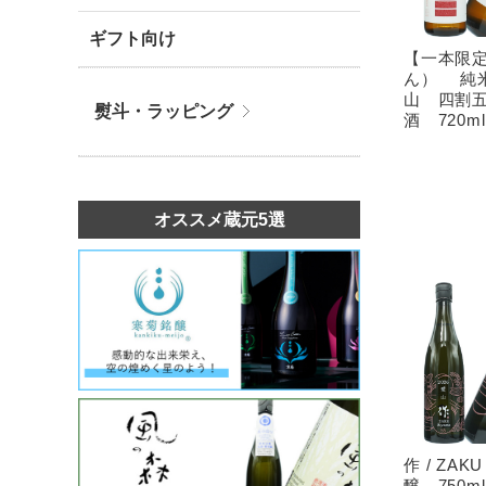
ギフト向け
【一本限
ん） 純
山 四割
熨斗・ラッピング
酒 720ml
オススメ蔵元5選
作 / ZA
醸 750ml