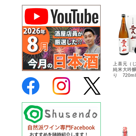
上喜元（
純米大吟醸
り 720ml