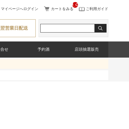
__ITM_CNT__
マイページへログイン
カートをみる
ご利用ガイド
短翌営業日配送
問合せ
予約酒
店頭抽選販売