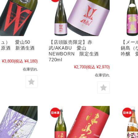
リュ） 愛山50
【店頭販売限定】赤
【メー
過原酒 新酒生酒
武/AKABU 愛山
鍋島（
NEWBORN 限定生酒
吟醸 愛
720ml
¥3,800
(税込 ¥4,180)
¥2,700
(税込 ¥2,970)
在庫切れ
在庫切れ