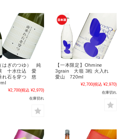
（はぎのつゆ） 純
【一本限定】Ohmine
醸 十水仕込 愛
3grain 大嶺 3粒 火入れ
垂れ石を穿つ 慈
愛山 720ml
ml
¥2,700
(税込 ¥2,970)
¥2,700
(税込 ¥2,970)
在庫切れ
在庫切れ