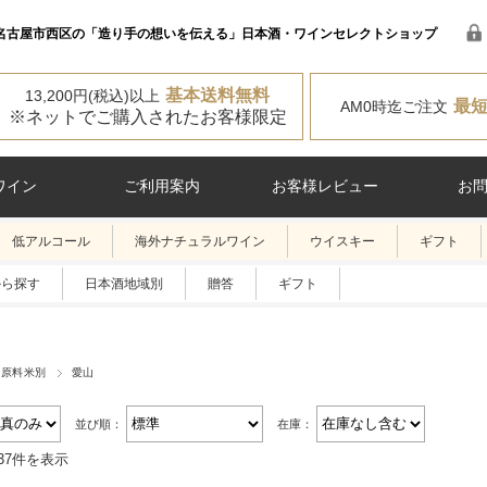
名古屋市西区の「造り手の想いを伝える」日本酒・ワインセレクトショップ
基本送料無料
13,200円(税込)以上
最
AM0時迄ご注文
※ネットでご購入されたお客様限定
ワイン
ご利用案内
お客様レビュー
お
低アルコール
海外ナチュラルワイン
ウイスキー
ギフト
から探す
日本酒地域別
贈答
ギフト
酒原料米別
愛山
並び順：
在庫：
37件を表示