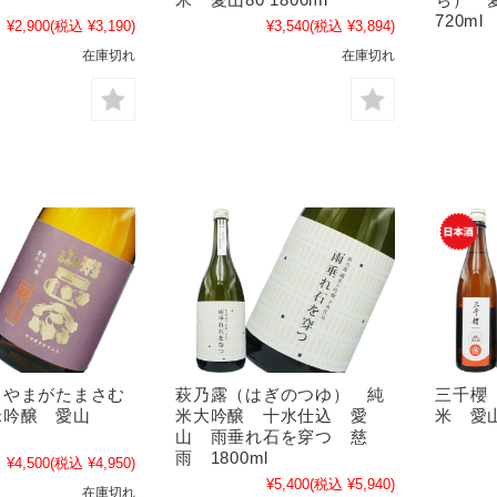
720ml
¥2,900
(税込 ¥3,190)
¥3,540
(税込 ¥3,894)
在庫切れ
在庫切れ
（やまがたまさむ
萩乃露（はぎのつゆ） 純
三千櫻
米吟醸 愛山
米大吟醸 十水仕込 愛
米 愛山
山 雨垂れ石を穿つ 慈
雨 1800ml
¥4,500
(税込 ¥4,950)
¥5,400
(税込 ¥5,940)
在庫切れ