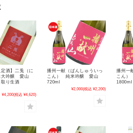
覧
限定酒】二兎（に
播州一献（ばんしゅういっ
播州一
米大吟醸 愛山
こん） 純米吟醸 愛山
こん）
中取り生酒
720ml
1800ml
¥2,000
(税込 ¥2,200)
¥4,200
(税込 ¥4,620)