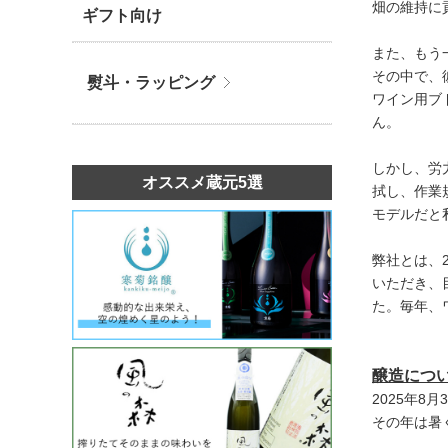
畑の維持に
ギフト向け
​ また、
その中で、
熨斗・ラッピング
ワイン用ブ
ん。
しかし、労
オススメ蔵元5選
拭し、作業
モデルだと
弊社とは、
いただき、
た。毎年、
醸造につ
2025年
その年は暑