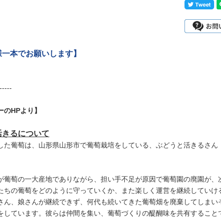
様一本でお願いします】
-----
ーのHPより】
活きるについて
した葡萄は、山形県山形市で葡萄栽培をしている、ぶどうと活きるさん（
が葡萄の一大産地でありながら、担い手不足が原因で葡萄園の廃園が、
たちの葡萄をどのように守っていくか、また楽しく運営を継続していけ
さん、娘さんが継続できず、何代も続いてきた葡萄畑を廃棄してしまい
をしています。彼らは仲間を集い、葡萄づくりの醍醐味を共有すること