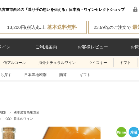
名古屋市西区の「造り手の想いを伝える」日本酒・ワインセレクトショップ
基本送料無料
最
13,200円(税込)以上
23:59迄のご注文で
ワイン
ご利用案内
お客様レビュー
お
低アルコール
海外ナチュラルワイン
ウイスキー
ギフト
から探す
日本酒地域別
贈答
ギフト
域別
國津果實酒醸造所
《白》日本のワイン