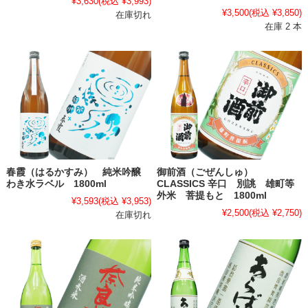
¥3,630
(税込 ¥3,993)
¥3,500
(税込 ¥3,850)
在庫切れ
在庫 2 本
春霞（はるかすみ） 純米吟醸
御前酒（ごぜんしゅ）
わき水ラベル 1800ml
CLASSICS 辛口 別誂 雄町等
外米 菩提もと 1800ml
¥3,593
(税込 ¥3,953)
¥2,500
(税込 ¥2,750)
在庫切れ