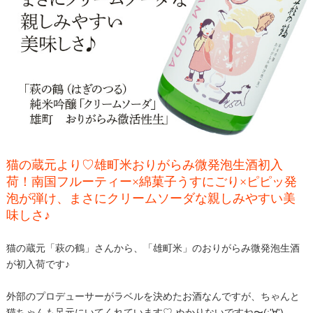
猫の蔵元より♡雄町米おりがらみ微発泡生酒初入
荷！南国フルーティー×綿菓子うすにごり×ピピッ発
泡が弾け、まさにクリームソーダな親しみやすい美
味しさ♪
猫の蔵元「萩の鶴」さんから、「雄町米」のおりがらみ微発泡生酒
が初入荷です♪
外部のプロデューサーがラベルを決めたお酒なんですが、ちゃんと
猫ちゃんも足元にいてくれています♡ ぬかりないですね〜(;'∀')