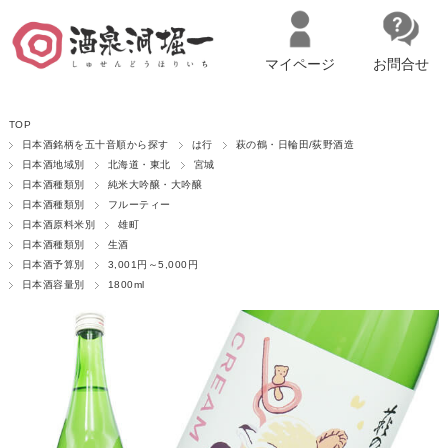
マイページ
お問合せ
__ITM_CNT__
名古屋市西区の「造り手の想いを伝える」日本酒・ワインセレクトショ
TOP
ップ
マイページへログイン
カートをみる
日本酒銘柄を五十音順から探す
は行
萩の鶴・日輪田/荻野酒造
日本酒地域別
北海道・東北
宮城
日本酒種類別
純米大吟醸・大吟醸
日本酒種類別
フルーティー
日本酒原料米別
雄町
日本酒種類別
生酒
日本酒予算別
3,001円～5,000円
日本酒容量別
1800ml