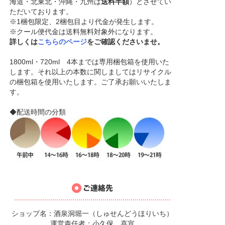
海道・北東北・沖縄・九州は
送料半額
）とさせてい
ただいております。
※1梱包限定、2梱包目より代金が発生します。
※クール便代金は送料無料対象外になります。
詳しくは
こちらのページ
をご確認くださいませ。
1800ml・720ml 4本までは専用梱包箱を使用いた
します。それ以上の本数に関しましてはリサイクル
の梱包箱を使用いたします。ご了承お願いいたしま
す。
◆配送時間の分類
ショップ名：酒泉洞堀一（しゅせんどうほりいち）
運営責任者：小久保 喜宣