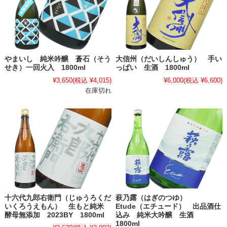
やまいし 純米吟醸 蒼石（そう
大信州（だいしんしゅう） 手い
せき）一回火入 1800ml
っぱい 生酒 1800ml
¥3,650
(税込 ¥4,015)
¥6,000
(税込 ¥6,600)
在庫切れ
十六代九郎右衛門（じゅうろくだ
萩乃露（はぎのつゆ）
いくろうえもん） 生もと純米
Etude（エチュード） 出品酒仕
酵母無添加 2023BY 1800ml
込み 純米大吟醸 生酒
1800ml