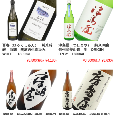
百春（ひゃくしゅん） 純米吟
津島屋（つしまや） 純米吟醸
醸 白麹 無濾過生直汲み
信州産美山錦 生 ORIGIN
WHITE 1800ml
R7BY 1800ml
¥3,800
(税込 ¥4,180)
¥3,300
(税込 ¥3,630)
房島屋 純米吟醸山田錦 超辛口
房島屋 9号酵母 純米無ろ過生