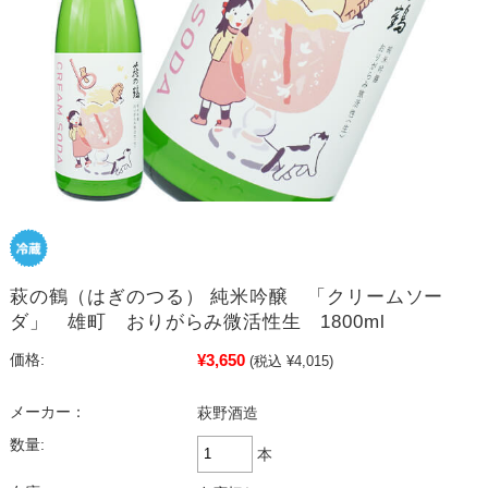
萩の鶴（はぎのつる） 純米吟醸 「クリームソー
ダ」 雄町 おりがらみ微活性生 1800ml
¥3,650
価格:
(税込 ¥4,015)
メーカー：
萩野酒造
数量:
本