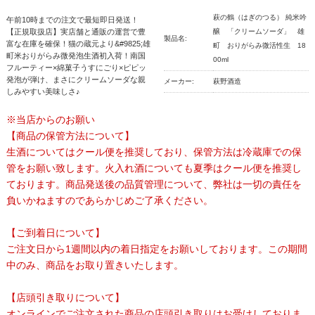
萩の鶴（はぎのつる） 純米吟
午前10時までの注文で最短即日発送！
【正規取扱店】実店舗と通販の運営で豊
醸 「クリームソーダ」 雄
製品名:
富な在庫を確保！猫の蔵元より&#9825;雄
町 おりがらみ微活性生 18
町米おりがらみ微発泡生酒初入荷！南国
00ml
フルーティー×綿菓子うすにごり×ピピッ
発泡が弾け、まさにクリームソーダな親
メーカー:
萩野酒造
しみやすい美味しさ♪
※当店からのお願い
【商品の保管方法について】
生酒についてはクール便を推奨しており、保管方法は冷蔵庫での保
管をお願い致します。火入れ酒についても夏季はクール便を推奨し
ております。商品発送後の品質管理について、弊社は一切の責任を
負いかねますのであらかじめご了承ください。
【ご到着日について】
ご注文日から1週間以内の着日指定をお願いしております。この期間
中のみ、商品をお取り置きいたします。
【店頭引き取りについて】
オンラインでご注文された商品の店頭引き取りはお受けしておりま