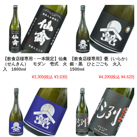
【飲食店様専用・一本限定】仙禽
【飲食店様専用】甍（いらか）
（せんきん） モダン 壱式 火
銀・黒 ひとごごち 火入
入 1800ml
1500ml
¥3,300
(税込 ¥3,630)
¥4,200
(税込 ¥4,620)