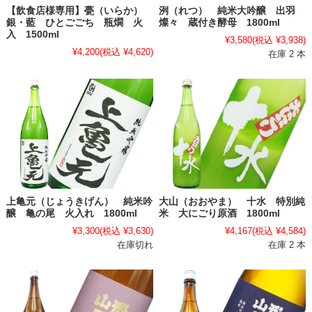
【飲食店様専用】甍（いらか）
洌（れつ） 純米大吟醸 出羽
銀・藍 ひとごごち 瓶燗 火
燦々 蔵付き酵母 1800ml
入 1500ml
¥3,580
(税込 ¥3,938)
¥4,200
(税込 ¥4,620)
在庫 2 本
上亀元（じょうきげん） 純米吟
大山（おおやま） 十水 特別純
醸 亀の尾 火入れ 1800ml
米 大にごり原酒 1800ml
¥3,300
(税込 ¥3,630)
¥4,167
(税込 ¥4,584)
在庫切れ
在庫 2 本