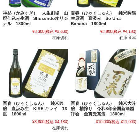
神杉（かみすぎ） 人生劇場 山
百春（ひゃくしゅん） 純米吟醸
廃仕込み生酒 Shusendoオリジ
生原酒 直汲み So Una
ナル 1800ml
Banana 1800ml
¥3,300
(税込 ¥3,630)
¥3,800
(税込 ¥4,180)
在庫切れ
在庫 4 本
百春（ひゃくしゅん） 純米吟
百春（ひゃくしゅん） 純米大吟
醸 直汲み生 KIREIキレイ 13
醸 槽搾り 令和8年全国新酒鑑
度 1800ml
評会 金賞受賞酒 1800ml
¥3,800
(税込 ¥4,180)
¥10,000
(税込 ¥11,000)
在庫切れ