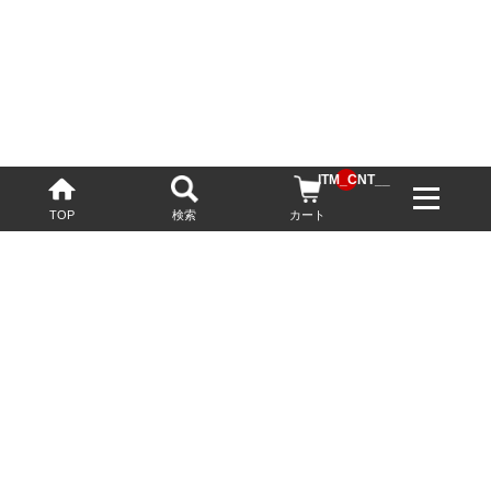
__ITM_CNT__
TOP
検索
カート
配送・送料について
お酒の鮮度を保つため、必要に応じてクール便で配送いたします。
基本送料無料
13,200円(税込)以上
※ネットでご購入されたお客様限定