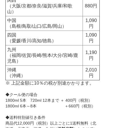
関西
（大阪/京都/奈良/滋賀/兵庫/和歌
880円
山）
中国
1,090
（島根/鳥取/山口/広島/岡山）
円
四国
1,090
（愛媛/香川/高知/徳島）
円
九州
1,190
（福岡/佐賀/長崎/熊本/大分/宮崎/鹿
円
児島）
沖縄
2,010
（沖縄）
円
※ 上記金額に10％の税が別途かかります。
◆クール便の場合
1800ml 5本 720ml 12本まで ＋ 400円（税別）
1800ml 6本～8本 ＋660円（税別）
◆送料特別値引き条件
商品代12,000円（税別）以上ごとに1送料無料（北