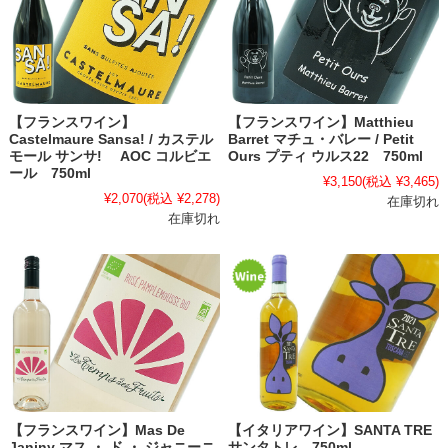
【フランスワイン】
【フランスワイン】Matthieu
Castelmaure Sansa! / カステル
Barret マチュ・バレー / Petit
モール サンサ! AOC コルビエ
Ours プティ ウルス22 750ml
ール 750ml
¥3,150
(税込 ¥3,465)
¥2,070
(税込 ¥2,278)
在庫切れ
在庫切れ
【フランスワイン】Mas De
【イタリアワイン】SANTA TRE
Janiny マス ・ ド ・ ジャニーニ
サンタトレ 750ml