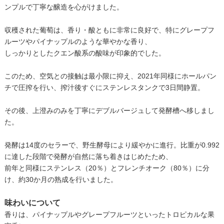
ンプルで丁寧な醸造を心がけました。
収穫された葡萄は、香り・酸ともに非常に良好で、特にグレープフ
ルーツやパイナップルのような華やかな香り、
しっかりとしたクエン酸系の酸味が印象的でした。
このため、空気との接触は最小限に抑え、2021年同様にホールパン
チで圧搾を行い、搾汁後すぐにステンレスタンクで3日間静置。
その後、上澄みのみを丁寧にデブルバージュして発酵槽へ移しまし
た。
発酵は14度のセラーで、野生酵母により緩やかに進行。比重が0.992
に達した段階で発酵が自然に落ち着きはじめたため、
前年と同様にステンレス（20％）とフレンチオーク（80％）に分
け、約30か月の熟成を行いました。
味わいについて
​ 香りは、パイナップルやグレープフルーツといったトロピカルな果