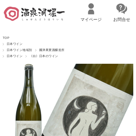
マイページ
お問合せ
__ITM_CNT__
名古屋市西区の「造り手の想いを伝える」日本酒・ワインセレクトショ
TOP
ップ
マイページへログイン
カートをみる
日本ワイン
日本ワイン地域別
國津果實酒醸造所
日本ワイン
《白》日本のワイン