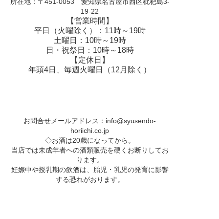
所在地：〒451-0053 愛知県名古屋市西区枇杷島3-
19-22
【営業時間】
平日（火曜除く）：11時～19時
土曜日：10時～19時
日・祝祭日：10時～18時
【定休日】
年頭4日、毎週火曜日（12月除く）
お問合せメールアドレス：
info@syusendo-
horiichi.co.jp
◇お酒は20歳になってから。
当店では未成年者への酒類販売を硬くお断りしてお
ります。
妊娠中や授乳期の飲酒は、胎児・乳児の発育に影響
する恐れがおります。