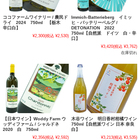
ココファームワイナリー / 農民ド
Immich-Batterieberg イミッ
ライ 2024 750ml 【栃木
ヒ・バッテリーベルグ /
辛口白】
DETONATION 2022
750ml【自然派 ドイツ 白・辛
¥2,300
(税込 ¥2,530)
口】
¥3,420
(税込 ¥3,762)
在庫切れ
【日本ワイン】Woddy Farm ウ
木谷ワイン 明日香村柑橘ワイン
ッディファーム / シャルドネ
750ml【自然派ワイン 日本 奈良
2020 白 750ml
白】
¥2,356
(税込 ¥2,592)
¥3,213
(税込 ¥3,535)