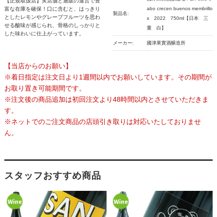
【正規取扱店】実店舗と通販の運営で豊
富な在庫を確保！口に含むと、はっきり
abo crecen buenos membrillo
製品名:
としたレモンやグレープフルーツを思わ
s 2022 750ml【日本 三
せる酸味が感じられ、骨格のしっかりと
重 白】
した味わいに仕上がっています。
メーカー:
國津果實酒醸造所
【当店からのお願い】
※着日指定は注文日より1週間以内でお願いしています。その期間が
お取り置き可能期間です。
※注文後の商品追加は初回注文より48時間以内とさせていただきま
す。
※ネットでのご注文商品の店頭引き取りは対応いたしておりませ
ん。
スタッフおすすめ商品