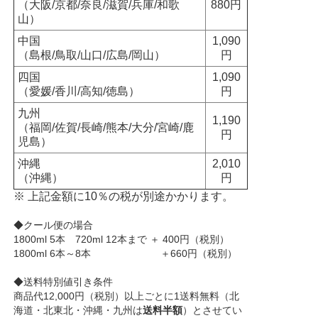
（大阪/京都/奈良/滋賀/兵庫/和歌
880円
山）
中国
1,090
（島根/鳥取/山口/広島/岡山）
円
四国
1,090
（愛媛/香川/高知/徳島）
円
九州
1,190
（福岡/佐賀/長崎/熊本/大分/宮崎/鹿
円
児島）
沖縄
2,010
（沖縄）
円
※ 上記金額に10％の税が別途かかります。
◆クール便の場合
1800ml 5本 720ml 12本まで ＋ 400円（税別）
1800ml 6本～8本 ＋660円（税別）
◆送料特別値引き条件
商品代12,000円（税別）以上ごとに1送料無料（北
海道・北東北・沖縄・九州は
送料半額
）とさせてい