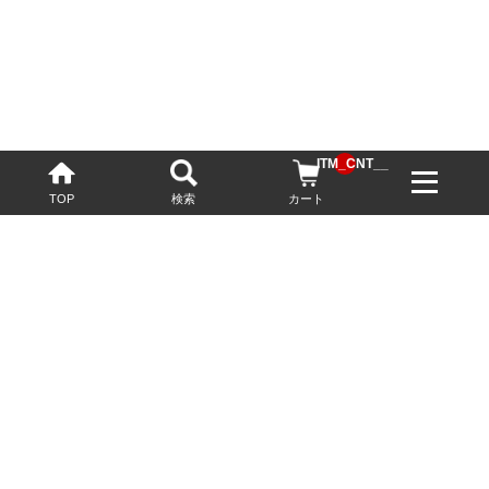
__ITM_CNT__
TOP
検索
カート
配送・送料について
お酒の鮮度を保つため、必要に応じてクール便で配送いたします。
基本送料無料
13,200円(税込)以上
※ネットでご購入されたお客様限定