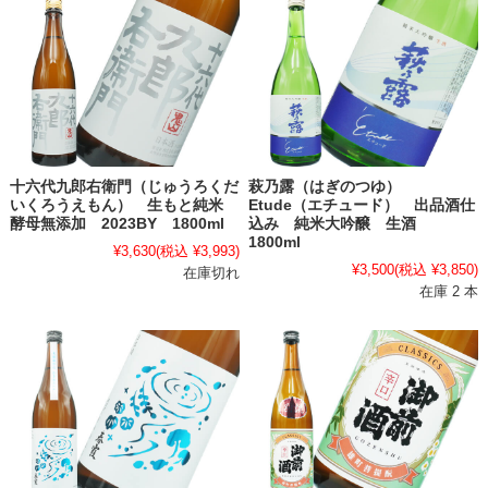
十六代九郎右衛門（じゅうろくだ
萩乃露（はぎのつゆ）
いくろうえもん） 生もと純米
Etude（エチュード） 出品酒仕
酵母無添加 2023BY 1800ml
込み 純米大吟醸 生酒
1800ml
¥3,630
(税込 ¥3,993)
¥3,500
(税込 ¥3,850)
在庫切れ
在庫 2 本