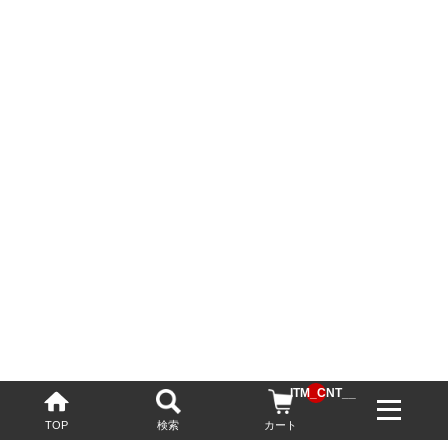
__ITM_CNT__
TOP
検索
カート