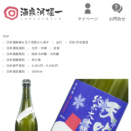
マイページ
お問合せ
__ITM_CNT__
名古屋市西区の「造り手の想いを伝える」日本酒・ワインセレクトショ
TOP
ップ
マイページへログイン
カートをみる
日本酒銘柄を五十音順から探す
あ行
天吹/天吹酒造
日本酒地域別
九州・沖縄
佐賀
日本酒種類別
純米大吟醸・大吟醸
日本酒種類別
冬の酒
日本酒予算別
3,001円～5,000円
日本酒容量別
1800ml