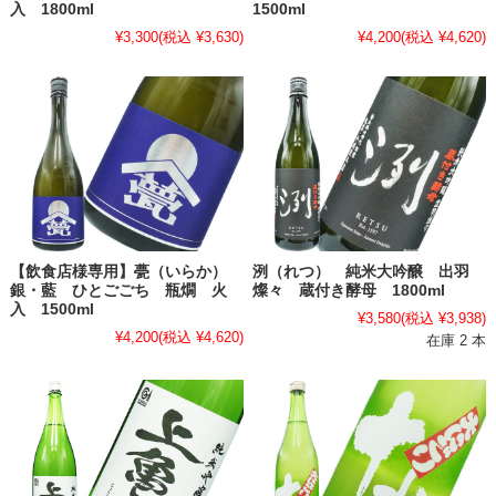
入 1800ml
1500ml
¥3,300
(税込 ¥3,630)
¥4,200
(税込 ¥4,620)
【飲食店様専用】甍（いらか）
洌（れつ） 純米大吟醸 出羽
銀・藍 ひとごごち 瓶燗 火
燦々 蔵付き酵母 1800ml
入 1500ml
¥3,580
(税込 ¥3,938)
¥4,200
(税込 ¥4,620)
在庫 2 本