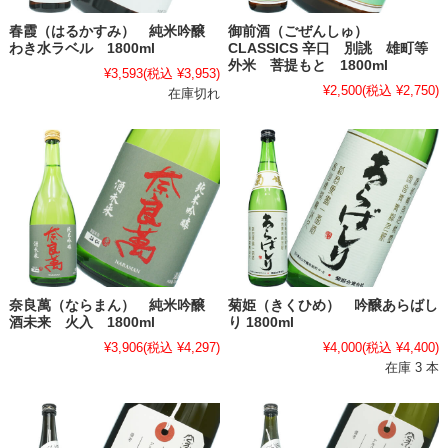
春霞（はるかすみ） 純米吟醸
御前酒（ごぜんしゅ）
わき水ラベル 1800ml
CLASSICS 辛口 別誂 雄町等
外米 菩提もと 1800ml
¥3,593
(税込 ¥3,953)
¥2,500
(税込 ¥2,750)
在庫切れ
奈良萬（ならまん） 純米吟醸
菊姫（きくひめ） 吟醸あらばし
酒未来 火入 1800ml
り 1800ml
¥3,906
(税込 ¥4,297)
¥4,000
(税込 ¥4,400)
在庫 3 本