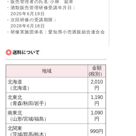
・販売管理者の氏名:小林 紘幸
・酒類販売管理研修受講年月日：
2025年6月19日
・次回研修の受講期限：
2028年6月18日
・研修実施団体名：愛知県小売酒販組合連合会
金額
地域
(税別）
北海道
2,010
（北海道）
円
北東北
1,190
（青森/秋田/岩手）
円
南東北
1,090
（山形/宮城/福島）
円
北関東
990円
（茨城/群馬/栃木）