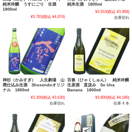
純米吟醸 うすにごり 生酒
純米生酒 1800ml
1800ml
¥3,553
(税込 ¥3,909)
¥3,703
(税込 ¥4,074)
在庫切れ
神杉（かみすぎ） 人生劇場 山
百春（ひゃくしゅん） 純米吟醸
廃仕込み生酒 Shusendoオリジ
生原酒 直汲み So Una
ナル 1800ml
Banana 1800ml
¥3,300
(税込 ¥3,630)
¥3,800
(税込 ¥4,180)
在庫切れ
在庫 4 本