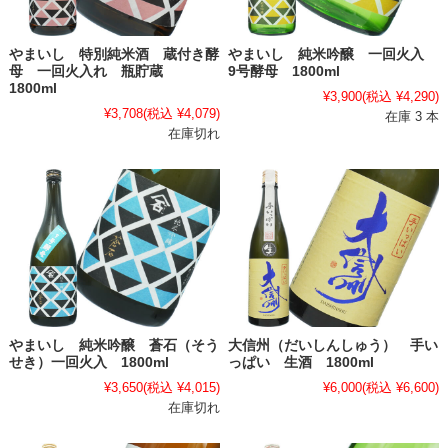
やまいし 特別純米酒 蔵付き酵
やまいし 純米吟醸 一回火入
母 一回火入れ 瓶貯蔵
9号酵母 1800ml
1800ml
¥3,900
(税込 ¥4,290)
¥3,708
(税込 ¥4,079)
在庫 3 本
在庫切れ
やまいし 純米吟醸 蒼石（そう
大信州（だいしんしゅう） 手い
せき）一回火入 1800ml
っぱい 生酒 1800ml
¥3,650
(税込 ¥4,015)
¥6,000
(税込 ¥6,600)
在庫切れ