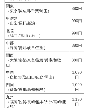
関東
880円
（東京/神奈川/千葉/埼玉）
甲信越
990円
（山梨/長野/新潟）
北陸
990円
（福井 / 富山 / 石川）
中部
880円
（静岡/愛知/岐阜/三重）
関西
（大阪/京都/奈良/滋賀/兵庫/和歌
880円
山）
中国
1,090
（島根/鳥取/山口/広島/岡山）
円
四国
1,090
（愛媛/香川/高知/徳島）
円
九州
1,190
（福岡/佐賀/長崎/熊本/大分/宮崎/鹿
円
児島）