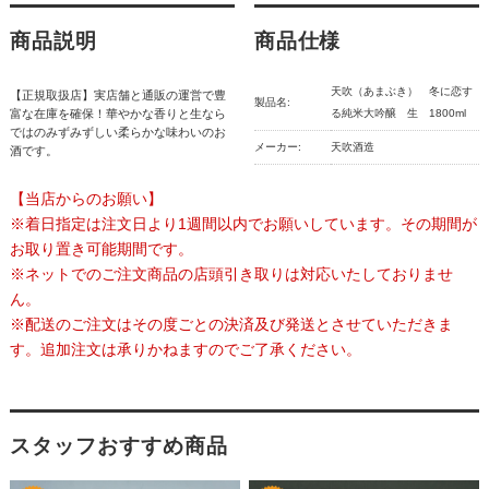
商品説明
商品仕様
天吹（あまぶき） 冬に恋す
【正規取扱店】実店舗と通販の運営で豊
製品名:
富な在庫を確保！華やかな香りと生なら
る純米大吟醸 生 1800ml
ではのみずみずしい柔らかな味わいのお
メーカー:
天吹酒造
酒です。
【当店からのお願い】
※着日指定は注文日より1週間以内でお願いしています。その期間が
お取り置き可能期間です。
※ネットでのご注文商品の店頭引き取りは対応いたしておりませ
ん。
※配送のご注文はその度ごとの決済及び発送とさせていただきま
す。追加注文は承りかねますのでご了承ください。
スタッフおすすめ商品