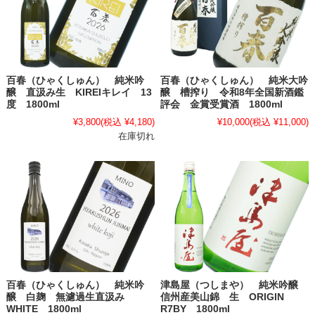
百春（ひゃくしゅん） 純米吟
百春（ひゃくしゅん） 純米大吟
醸 直汲み生 KIREIキレイ 13
醸 槽搾り 令和8年全国新酒鑑
度 1800ml
評会 金賞受賞酒 1800ml
¥3,800
(税込 ¥4,180)
¥10,000
(税込 ¥11,000)
在庫切れ
百春（ひゃくしゅん） 純米吟
津島屋（つしまや） 純米吟醸
醸 白麹 無濾過生直汲み
信州産美山錦 生 ORIGIN
WHITE 1800ml
R7BY 1800ml