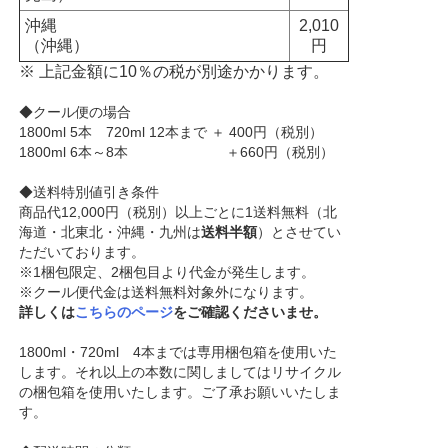
沖縄
2,010
（沖縄）
円
※ 上記金額に10％の税が別途かかります。
◆クール便の場合
1800ml 5本 720ml 12本まで ＋ 400円（税別）
1800ml 6本～8本 ＋660円（税別）
◆送料特別値引き条件
商品代12,000円（税別）以上ごとに1送料無料（北
海道・北東北・沖縄・九州は
送料半額
）とさせてい
ただいております。
※1梱包限定、2梱包目より代金が発生します。
※クール便代金は送料無料対象外になります。
詳しくは
こちらのページ
をご確認くださいませ。
1800ml・720ml 4本までは専用梱包箱を使用いた
します。それ以上の本数に関しましてはリサイクル
の梱包箱を使用いたします。ご了承お願いいたしま
す。