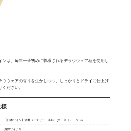
インは、毎年一番初めに収穫されるデラウウェア種を使用し
ラウウェアの香りを生かしつつ、しっかりとドライに仕上げ
りください。
仕様
【日本ワイン】酒井ワイナリー 小姫 (白・辛口） 720ml
酒井ワイナリー