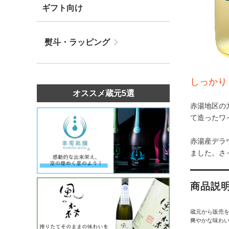
ギフト向け
熨斗・ラッピング
しっかり
オススメ蔵元5選
赤湯地区の
て造ったワ
赤湯産デラ
ました。さ
商品説
蔵元から販売
爽やかな味わ