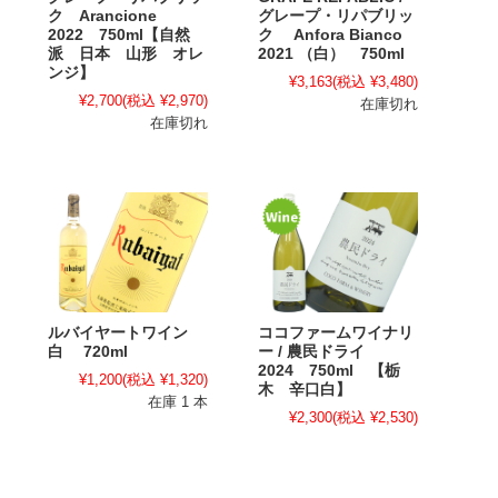
ク Arancione
グレープ・リパブリッ
2022 750ml【自然
ク Anfora Bianco
派 日本 山形 オレ
2021 （白） 750ml
ンジ】
¥3,163
(税込 ¥3,480)
¥2,700
(税込 ¥2,970)
在庫切れ
在庫切れ
ルバイヤートワイン
ココファームワイナリ
白 720ml
ー / 農民ドライ
2024 750ml 【栃
¥1,200
(税込 ¥1,320)
木 辛口白】
在庫 1 本
¥2,300
(税込 ¥2,530)