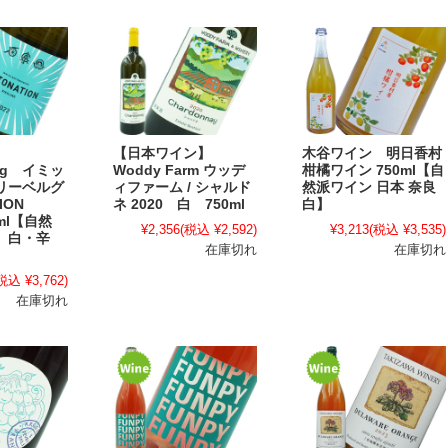
【日本ワイン】
木谷ワイン 明日香村
berg イミッ
Woddy Farm ウッデ
柑橘ワイン 750ml【自
リーベルグ
ィファーム / シャルド
然派ワイン 日本 奈良
TION
ネ 2020 白 750ml
白】
0ml【自然
¥2,356
(税込 ¥2,592)
¥3,213
(税込 ¥3,535)
 白・辛
在庫切れ
在庫切れ
税込 ¥3,762)
在庫切れ