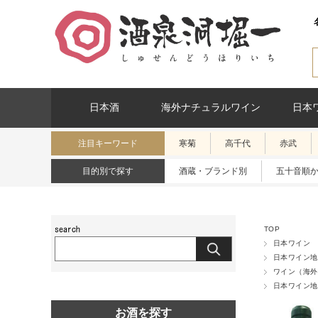
日本酒
海外ナチュラルワイン
日本
注目キーワード
寒菊
高千代
赤武
目的別で探す
酒蔵・ブランド別
五十音順
TOP
日本ワイン
日本ワイン地
ワイン（海外
日本ワイン地
お酒を探す