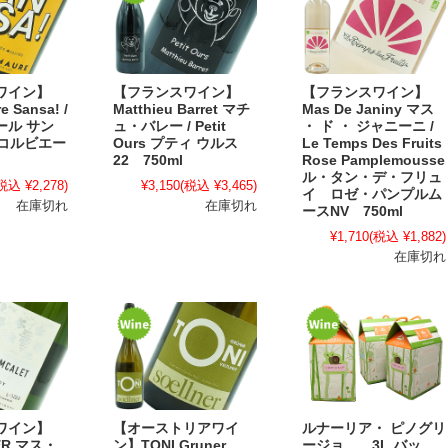
ワイン】
【フランスワイン】
【フランスワイン】
e Sansa! /
Matthieu Barret マチ
Mas De Janiny マス
ール サン
ュ・バレー / Petit
・ ド ・ ジャニーニ /
 コルビエー
Ours プティ ウルス
Le Temps Des Fruits
22 750ml
Rose Pamplemousse
ル・タン・デ・フリュ
税込 ¥2,278)
¥3,150
(税込 ¥3,465)
イ ロゼ・パンプルム
在庫切れ
在庫切れ
ースNV 750ml
¥1,710
(税込 ¥1,882)
在庫切れ
ワイン】
【オーストリアワイ
ルナーリア・ ピノグリ
ER マス・
ン】TONI Gruner
ージョ 3L バッ