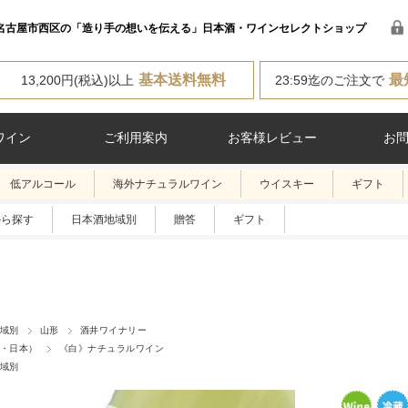
名古屋市西区の「造り手の想いを伝える」日本酒・ワインセレクトショップ
基本送料無料
最
13,200円(税込)以上
23:59迄のご注文で
ワイン
ご利用案内
お客様レビュー
お
低アルコール
海外ナチュラルワイン
ウイスキー
ギフト
から探す
日本酒地域別
贈答
ギフト
域別
山形
酒井ワイナリー
・日本）
《白》ナチュラルワイン
域別