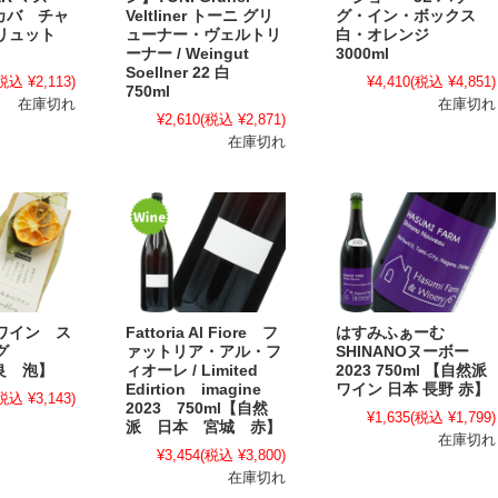
 カバ チャ
Veltliner トーニ グリ
グ・イン・ボックス
ブリュット
ューナー・ヴェルトリ
白・オレンジ
ーナー / Weingut
3000ml
Soellner 22 白
税込 ¥2,113)
¥4,410
(税込 ¥4,851)
750ml
在庫切れ
在庫切れ
¥2,610
(税込 ¥2,871)
在庫切れ
ワイン ス
Fattoria Al Fiore フ
はすみふぁーむ
ング
ァットリア・アル・フ
SHINANOヌーボー
奈良 泡】
ィオーレ / Limited
2023 750ml 【自然派
Edirtion imagine
ワイン 日本 長野 赤】
税込 ¥3,143)
2023 750ml【自然
¥1,635
(税込 ¥1,799)
派 日本 宮城 赤】
在庫切れ
¥3,454
(税込 ¥3,800)
在庫切れ