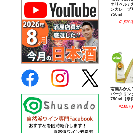
オリベル /
ンカレ 
750ml
¥1,920
(
南濃みかん
パークリ
750ml【
¥2,857
(