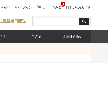
__ITM_CNT__
マイページへログイン
カートをみる
ご利用ガイド
短翌営業日配送
問合せ
予約酒
店頭抽選販売