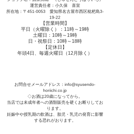
運営責任者：小久保 喜宣
所在地：〒451-0053 愛知県名古屋市西区枇杷島3-
19-22
【営業時間】
平日（火曜除く）：11時～19時
土曜日：10時～19時
日・祝祭日：10時～18時
【定休日】
年頭4日、毎週火曜日（12月除く）
お問合せメールアドレス：
info@syusendo-
horiichi.co.jp
◇お酒は20歳になってから。
当店では未成年者への酒類販売を硬くお断りしてお
ります。
妊娠中や授乳期の飲酒は、胎児・乳児の発育に影響
する恐れがおります。