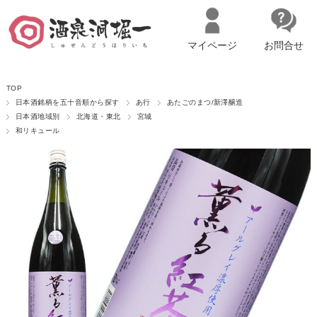
マイページ
お問合せ
__ITM_CNT__
名古屋市西区の「造り手の想いを伝える」日本酒・ワインセレクトショ
TOP
ップ
マイページへログイン
カートをみる
日本酒銘柄を五十音順から探す
あ行
あたごのまつ/新澤醸造
日本酒地域別
北海道・東北
宮城
和リキュール