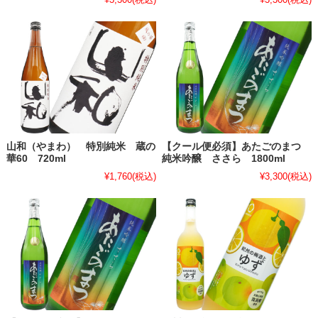
山和（やまわ） 特別純米 蔵の
【クール便必須】あたごのまつ
華60 720ml
純米吟醸 ささら 1800ml
¥1,760
(税込)
¥3,300
(税込)