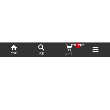
__ITM_CNT__
TOP
検索
カート
配送・送料について
お酒の鮮度を保つため、必要に応じてクール便で配送いたします。
基本送料無料
13,200円(税込)以上
※ネットでご購入されたお客様限定