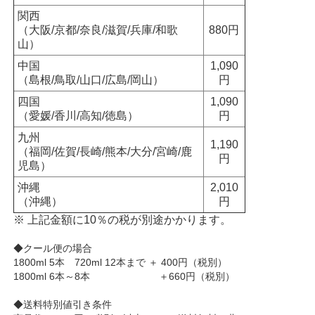
関西
（大阪/京都/奈良/滋賀/兵庫/和歌
880円
山）
中国
1,090
（島根/鳥取/山口/広島/岡山）
円
四国
1,090
（愛媛/香川/高知/徳島）
円
九州
1,190
（福岡/佐賀/長崎/熊本/大分/宮崎/鹿
円
児島）
沖縄
2,010
（沖縄）
円
※ 上記金額に10％の税が別途かかります。
◆クール便の場合
1800ml 5本 720ml 12本まで ＋ 400円（税別）
1800ml 6本～8本 ＋660円（税別）
◆送料特別値引き条件