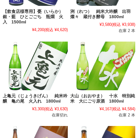
【飲食店様専用】甍（いらか）
洌（れつ） 純米大吟醸 出羽
銀・藍 ひとごごち 瓶燗 火
燦々 蔵付き酵母 1800ml
入 1500ml
¥3,580
(税込 ¥3,938)
¥4,200
(税込 ¥4,620)
在庫 2 本
上亀元（じょうきげん） 純米吟
大山（おおやま） 十水 特別純
醸 亀の尾 火入れ 1800ml
米 大にごり原酒 1800ml
¥3,300
(税込 ¥3,630)
¥4,167
(税込 ¥4,584)
在庫切れ
在庫 2 本