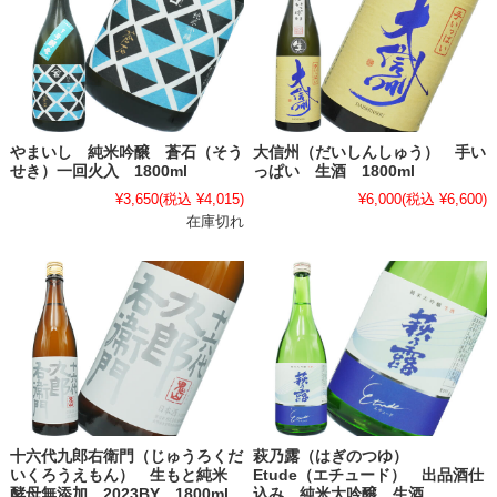
やまいし 純米吟醸 蒼石（そう
大信州（だいしんしゅう） 手い
せき）一回火入 1800ml
っぱい 生酒 1800ml
¥3,650
(税込 ¥4,015)
¥6,000
(税込 ¥6,600)
在庫切れ
十六代九郎右衛門（じゅうろくだ
萩乃露（はぎのつゆ）
いくろうえもん） 生もと純米
Etude（エチュード） 出品酒仕
酵母無添加 2023BY 1800ml
込み 純米大吟醸 生酒