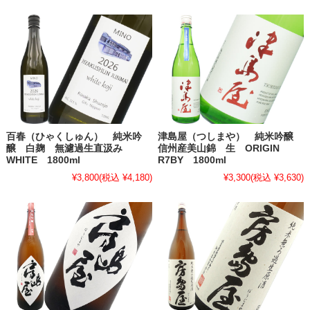
百春（ひゃくしゅん） 純米吟
津島屋（つしまや） 純米吟醸
醸 白麹 無濾過生直汲み
信州産美山錦 生 ORIGIN
WHITE 1800ml
R7BY 1800ml
¥3,800
(税込 ¥4,180)
¥3,300
(税込 ¥3,630)