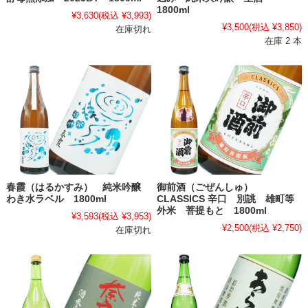
1800ml
¥3,630
(税込 ¥3,993)
¥3,500
(税込 ¥3,850)
在庫切れ
在庫 2 本
春霞（はるかすみ） 純米吟醸
御前酒（ごぜんしゅ）
わき水ラベル 1800ml
CLASSICS 辛口 別誂 雄町等
外米 菩提もと 1800ml
¥3,593
(税込 ¥3,953)
¥2,500
(税込 ¥2,750)
在庫切れ