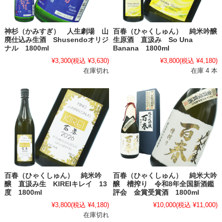
神杉（かみすぎ） 人生劇場 山
百春（ひゃくしゅん） 純米吟醸
廃仕込み生酒 Shusendoオリジ
生原酒 直汲み So Una
ナル 1800ml
Banana 1800ml
¥3,300
(税込 ¥3,630)
¥3,800
(税込 ¥4,180)
在庫切れ
在庫 4 本
百春（ひゃくしゅん） 純米吟
百春（ひゃくしゅん） 純米大吟
醸 直汲み生 KIREIキレイ 13
醸 槽搾り 令和8年全国新酒鑑
度 1800ml
評会 金賞受賞酒 1800ml
¥3,800
(税込 ¥4,180)
¥10,000
(税込 ¥11,000)
在庫切れ