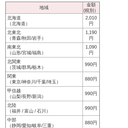
金額
地域
(税別）
北海道
2,010
（北海道）
円
北東北
1,190
（青森/秋田/岩手）
円
南東北
1,090
（山形/宮城/福島）
円
北関東
990円
（茨城/群馬/栃木）
関東
880円
（東京/神奈川/千葉/埼玉）
甲信越
990円
（山梨/長野/新潟）
北陸
990円
（福井 / 富山 / 石川）
中部
880円
（静岡/愛知/岐阜/三重）