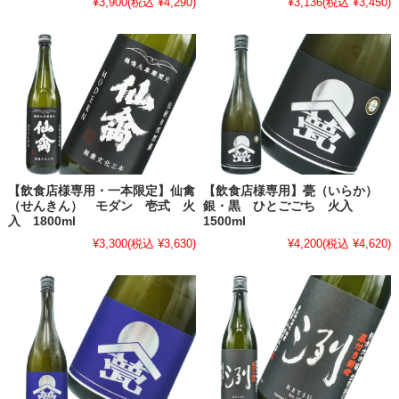
¥3,900
(税込 ¥4,290)
¥3,136
(税込 ¥3,450)
【飲食店様専用・一本限定】仙禽
【飲食店様専用】甍（いらか）
（せんきん） モダン 壱式 火
銀・黒 ひとごごち 火入
入 1800ml
1500ml
¥3,300
(税込 ¥3,630)
¥4,200
(税込 ¥4,620)