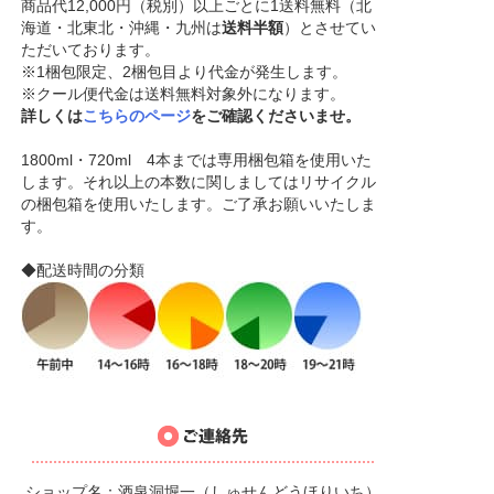
商品代12,000円（税別）以上ごとに1送料無料（北
海道・北東北・沖縄・九州は
送料半額
）とさせてい
ただいております。
※1梱包限定、2梱包目より代金が発生します。
※クール便代金は送料無料対象外になります。
詳しくは
こちらのページ
をご確認くださいませ。
1800ml・720ml 4本までは専用梱包箱を使用いた
します。それ以上の本数に関しましてはリサイクル
の梱包箱を使用いたします。ご了承お願いいたしま
す。
◆配送時間の分類
ショップ名：酒泉洞堀一（しゅせんどうほりいち）