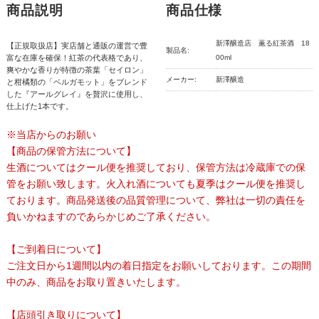
商品説明
商品仕様
新澤醸造店 薫る紅茶酒 18
【正規取扱店】実店舗と通販の運営で豊
製品名:
富な在庫を確保！紅茶の代表格であり、
00ml
爽やかな香りが特徴の茶葉「セイロン」
メーカー:
新澤醸造
と柑橘類の「ベルガモット」をブレンド
した『アールグレイ』を贅沢に使用し、
仕上げた1本です。
※当店からのお願い
【商品の保管方法について】
生酒についてはクール便を推奨しており、保管方法は冷蔵庫での保
管をお願い致します。火入れ酒についても夏季はクール便を推奨し
ております。商品発送後の品質管理について、弊社は一切の責任を
負いかねますのであらかじめご了承ください。
【ご到着日について】
ご注文日から1週間以内の着日指定をお願いしております。この期間
中のみ、商品をお取り置きいたします。
【店頭引き取りについて】