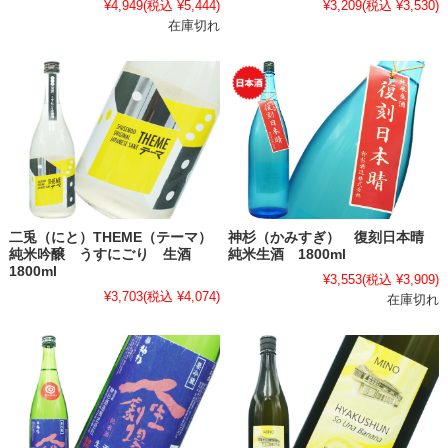
¥4,949
(税込 ¥5,444)
¥3,209
(税込 ¥3,530)
在庫切れ
二兎（にと）THEME（テーマ）
神杉（かみすぎ） 復刻日本晴
純米吟醸 うすにごり 生酒
純米生酒 1800ml
1800ml
¥3,553
(税込 ¥3,909)
¥3,703
(税込 ¥4,074)
在庫切れ