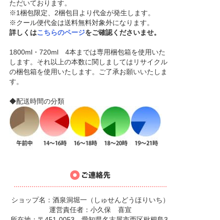
ただいております。
※1梱包限定、2梱包目より代金が発生します。
※クール便代金は送料無料対象外になります。
詳しくは
こちらのページ
をご確認くださいませ。
1800ml・720ml 4本までは専用梱包箱を使用いた
します。それ以上の本数に関しましてはリサイクル
の梱包箱を使用いたします。ご了承お願いいたしま
す。
◆配送時間の分類
ショップ名：酒泉洞堀一（しゅせんどうほりいち）
運営責任者：小久保 喜宣
所在地：〒451-0053 愛知県名古屋市西区枇杷島3-