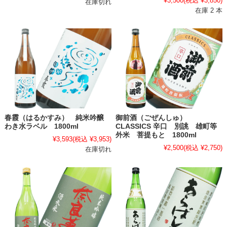
¥3,500
(税込 ¥3,850)
在庫切れ
在庫 2 本
春霞（はるかすみ） 純米吟醸
御前酒（ごぜんしゅ）
わき水ラベル 1800ml
CLASSICS 辛口 別誂 雄町等
外米 菩提もと 1800ml
¥3,593
(税込 ¥3,953)
¥2,500
(税込 ¥2,750)
在庫切れ