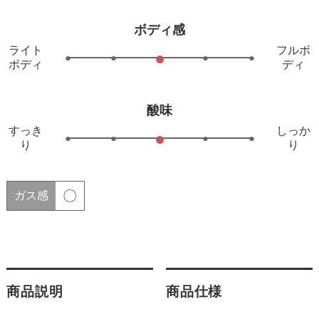
ボディ感
ライト
フルボ
●
●
●
●
●
ボディ
ディ
酸味
すっき
しっか
●
●
●
●
●
り
り
〇
ガス感
商品説明
商品仕様