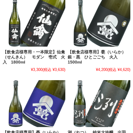
【飲食店様専用・一本限定】仙禽
【飲食店様専用】甍（いらか）
（せんきん） モダン 壱式 火
銀・黒 ひとごごち 火入
入 1800ml
1500ml
¥3,300
(税込 ¥3,630)
¥4,200
(税込 ¥4,620)
【飲食店様専用】甍（いらか）
洌（れつ） 純米大吟醸 出羽