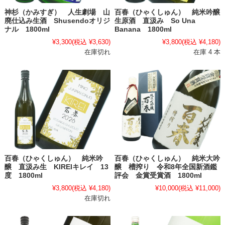
神杉（かみすぎ） 人生劇場 山
百春（ひゃくしゅん） 純米吟醸
廃仕込み生酒 Shusendoオリジ
生原酒 直汲み So Una
ナル 1800ml
Banana 1800ml
¥3,300
(税込 ¥3,630)
¥3,800
(税込 ¥4,180)
在庫切れ
在庫 4 本
百春（ひゃくしゅん） 純米吟
百春（ひゃくしゅん） 純米大吟
醸 直汲み生 KIREIキレイ 13
醸 槽搾り 令和8年全国新酒鑑
度 1800ml
評会 金賞受賞酒 1800ml
¥3,800
(税込 ¥4,180)
¥10,000
(税込 ¥11,000)
在庫切れ