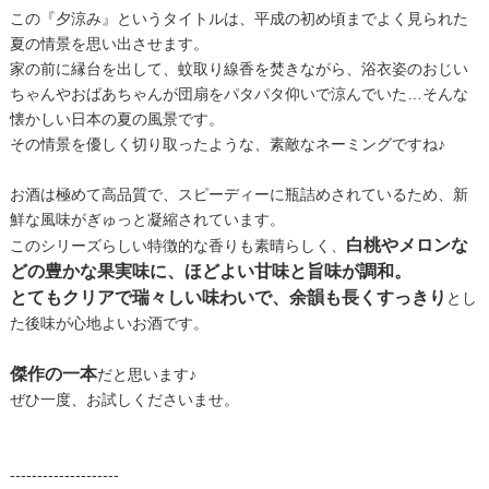
この『夕涼み』というタイトルは、平成の初め頃までよく見られた
夏の情景を思い出させます。
家の前に縁台を出して、蚊取り線香を焚きながら、浴衣姿のおじい
ちゃんやおばあちゃんが団扇をパタパタ仰いで涼んでいた…そんな
懐かしい日本の夏の風景です。
その情景を優しく切り取ったような、素敵なネーミングですね♪
お酒は極めて高品質で、スピーディーに瓶詰めされているため、新
鮮な風味がぎゅっと凝縮されています。
白桃やメロンな
このシリーズらしい特徴的な香りも素晴らしく、
どの豊かな果実味に、ほどよい甘味と旨味が調和。
とてもクリアで瑞々しい味わいで、余韻も長くすっきり
とし
た後味が心地よいお酒です。
傑作の一本
だと思います♪
ぜひ一度、お試しくださいませ。
--------------------