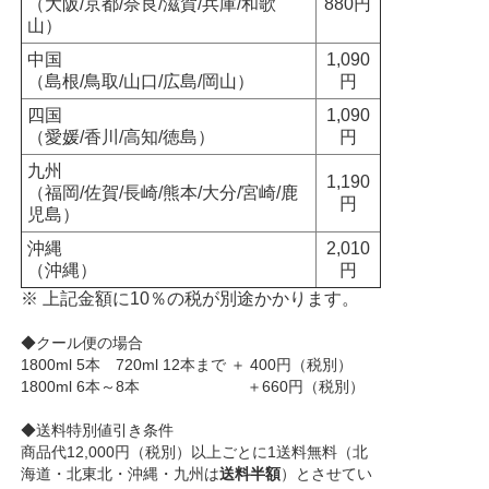
（大阪/京都/奈良/滋賀/兵庫/和歌
880円
山）
中国
1,090
（島根/鳥取/山口/広島/岡山）
円
四国
1,090
（愛媛/香川/高知/徳島）
円
九州
1,190
（福岡/佐賀/長崎/熊本/大分/宮崎/鹿
円
児島）
沖縄
2,010
（沖縄）
円
※ 上記金額に10％の税が別途かかります。
◆クール便の場合
1800ml 5本 720ml 12本まで ＋ 400円（税別）
1800ml 6本～8本 ＋660円（税別）
◆送料特別値引き条件
商品代12,000円（税別）以上ごとに1送料無料（北
海道・北東北・沖縄・九州は
送料半額
）とさせてい