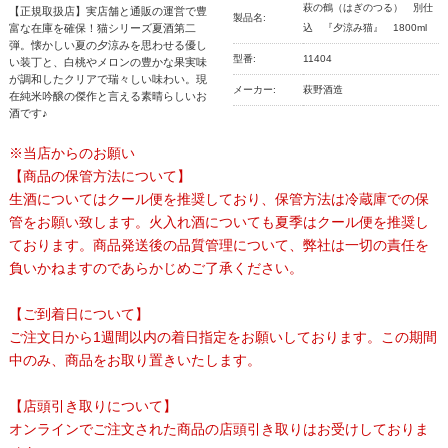
萩の鶴（はぎのつる） 別仕
【正規取扱店】実店舗と通販の運営で豊
製品名:
富な在庫を確保！猫シリーズ夏酒第二
込 『夕涼み猫』 1800ml
弾。懐かしい夏の夕涼みを思わせる優し
型番:
11404
い装丁と、白桃やメロンの豊かな果実味
が調和したクリアで瑞々しい味わい。現
メーカー:
萩野酒造
在純米吟醸の傑作と言える素晴らしいお
酒です♪
※当店からのお願い
【商品の保管方法について】
生酒についてはクール便を推奨しており、保管方法は冷蔵庫での保
管をお願い致します。火入れ酒についても夏季はクール便を推奨し
ております。商品発送後の品質管理について、弊社は一切の責任を
負いかねますのであらかじめご了承ください。
【ご到着日について】
ご注文日から1週間以内の着日指定をお願いしております。この期間
中のみ、商品をお取り置きいたします。
【店頭引き取りについて】
オンラインでご注文された商品の店頭引き取りはお受けしておりま