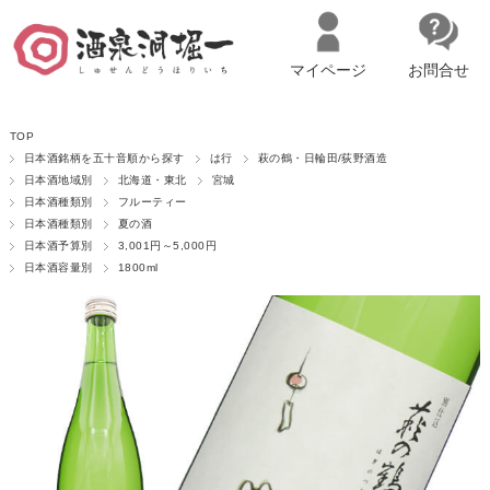
マイページ
お問合せ
__ITM_CNT__
名古屋市西区の「造り手の想いを伝える」日本酒・ワインセレクトショ
TOP
ップ
マイページへログイン
カートをみる
日本酒銘柄を五十音順から探す
は行
萩の鶴・日輪田/荻野酒造
日本酒地域別
北海道・東北
宮城
日本酒種類別
フルーティー
日本酒種類別
夏の酒
日本酒予算別
3,001円～5,000円
日本酒容量別
1800ml