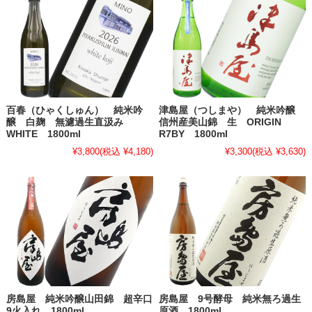
百春（ひゃくしゅん） 純米吟
津島屋（つしまや） 純米吟醸
醸 白麹 無濾過生直汲み
信州産美山錦 生 ORIGIN
WHITE 1800ml
R7BY 1800ml
¥3,800
(税込 ¥4,180)
¥3,300
(税込 ¥3,630)
房島屋 純米吟醸山田錦 超辛口
房島屋 9号酵母 純米無ろ過生
9火入れ 1800ml
原酒 1800ml