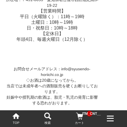
19-22
【営業時間】
平日（火曜除く）：11時～19時
土曜日：10時～19時
日・祝祭日：10時～18時
【定休日】
年頭4日、毎週火曜日（12月除く）
お問合せメールアドレス：
info@syusendo-
horiichi.co.jp
◇お酒は20歳になってから。
当店では未成年者への酒類販売を硬くお断りしてお
ります。
妊娠中や授乳期の飲酒は、胎児・乳児の発育に影響
する恐れがおります。
__ITM_CNT__
TOP
検索
カート