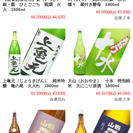
銀・藍 ひとごごち 瓶燗 火
燦々 蔵付き酵母 1800ml
入 1500ml
¥3,580
(税込 ¥3,938)
¥4,200
(税込 ¥4,620)
在庫 2 本
上亀元（じょうきげん） 純米吟
大山（おおやま） 十水 特別純
醸 亀の尾 火入れ 1800ml
米 大にごり原酒 1800ml
¥3,300
(税込 ¥3,630)
¥4,167
(税込 ¥4,584)
在庫切れ
在庫 2 本