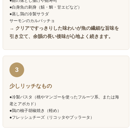
●鱧の落とし揚げや鱧寿司
●白身魚の刺身（鱚・鯛・甘エビなど）
●蒸し鶏の冷製サラダ
サーモンのカルパッチョ
→ クリアですっきりした味わいが魚の繊細な旨味を
引き立て、余韻の長い後味が心地よく続きます。
3
少しリッチなもの
●冷製パスタ（桃やマンゴーを使ったフルーツ系、または海
老とアボカド）
●鶏の柚子胡椒焼き（軽め）
●フレッシュチーズ（リコッタやブッラータ）