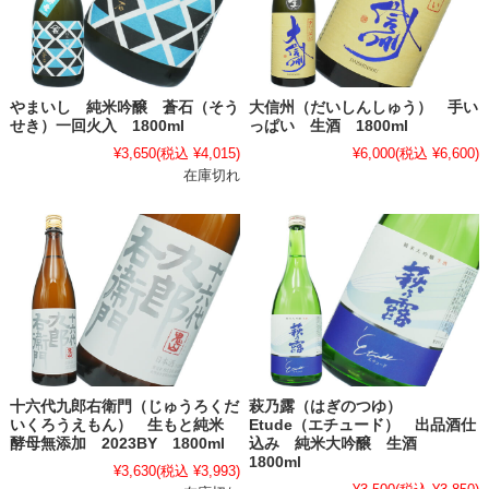
やまいし 純米吟醸 蒼石（そう
大信州（だいしんしゅう） 手い
せき）一回火入 1800ml
っぱい 生酒 1800ml
¥3,650
(税込 ¥4,015)
¥6,000
(税込 ¥6,600)
在庫切れ
十六代九郎右衛門（じゅうろくだ
萩乃露（はぎのつゆ）
いくろうえもん） 生もと純米
Etude（エチュード） 出品酒仕
酵母無添加 2023BY 1800ml
込み 純米大吟醸 生酒
1800ml
¥3,630
(税込 ¥3,993)