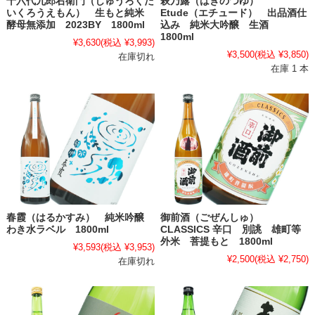
十六代九郎右衛門（じゅうろくだ
萩乃露（はぎのつゆ）
いくろうえもん） 生もと純米
Etude（エチュード） 出品酒仕
酵母無添加 2023BY 1800ml
込み 純米大吟醸 生酒
1800ml
¥3,630
(税込 ¥3,993)
¥3,500
(税込 ¥3,850)
在庫切れ
在庫 1 本
春霞（はるかすみ） 純米吟醸
御前酒（ごぜんしゅ）
わき水ラベル 1800ml
CLASSICS 辛口 別誂 雄町等
外米 菩提もと 1800ml
¥3,593
(税込 ¥3,953)
¥2,500
(税込 ¥2,750)
在庫切れ