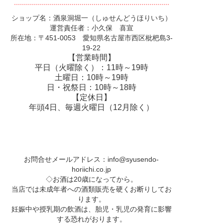
ショップ名：酒泉洞堀一（しゅせんどうほりいち）
運営責任者：小久保 喜宣
所在地：〒451-0053 愛知県名古屋市西区枇杷島3-
19-22
【営業時間】
平日（火曜除く）：11時～19時
土曜日：10時～19時
日・祝祭日：10時～18時
【定休日】
年頭4日、毎週火曜日（12月除く）
お問合せメールアドレス：
info@syusendo-
horiichi.co.jp
◇お酒は20歳になってから。
当店では未成年者への酒類販売を硬くお断りしてお
ります。
妊娠中や授乳期の飲酒は、胎児・乳児の発育に影響
する恐れがおります。