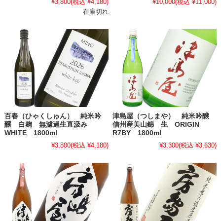
¥3,800
(税込 ¥4,180)
¥10,000
(税込 ¥11,000)
在庫切れ
百春（ひゃくしゅん） 純米吟
津島屋（つしまや） 純米吟醸
醸 白麹 無濾過生直汲み
信州産美山錦 生 ORIGIN
WHITE 1800ml
R7BY 1800ml
¥3,800
(税込 ¥4,180)
¥3,300
(税込 ¥3,630)