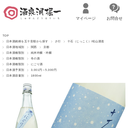
マイページ
お問合せ
__ITM_CNT__
名古屋市西区の「造り手の想いを伝える」日本酒・ワインセレクトショ
TOP
ップ
マイページへログイン
カートをみる
日本酒銘柄を五十音順から探す
さ行
十石（じっこく）/松山酒造
日本酒地域別
関西
京都
日本酒種類別
純米吟醸・吟醸
日本酒種類別
冬の酒
日本酒種類別
にごり酒
日本酒予算別
3,001円～5,000円
日本酒容量別
1800ml