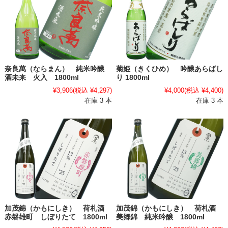
奈良萬（ならまん） 純米吟醸
菊姫（きくひめ） 吟醸あらばし
酒未来 火入 1800ml
り 1800ml
¥3,906
(税込 ¥4,297)
¥4,000
(税込 ¥4,400)
在庫 3 本
在庫 3 本
加茂錦（かもにしき） 荷札酒
加茂錦（かもにしき） 荷札酒
赤磐雄町 しぼりたて 1800ml
美郷錦 純米吟醸 1800ml