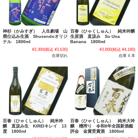
神杉（かみすぎ） 人生劇場 山
百春（ひゃくしゅん） 純米吟醸
廃仕込み生酒 Shusendoオリジ
生原酒 直汲み So Una
ナル 1800ml
Banana 1800ml
¥3,300
(税込 ¥3,630)
¥3,800
(税込 ¥4,180)
在庫切れ
在庫 4 本
百春（ひゃくしゅん） 純米吟
百春（ひゃくしゅん） 純米大吟
醸 直汲み生 KIREIキレイ 13
醸 槽搾り 令和8年全国新酒鑑
度 1800ml
評会 金賞受賞酒 1800ml