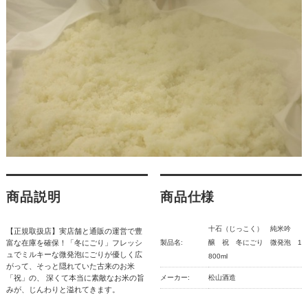
商品説明
商品仕様
十石（じっこく） 純米吟
【正規取扱店】実店舗と通販の運営で豊
富な在庫を確保！「冬にごり」フレッシ
製品名:
醸 祝 冬にごり 微発泡 1
ュでミルキーな微発泡にごりが優しく広
800ml
がって、そっと隠れていた古来のお米
「祝」の、 深くて本当に素敵なお米の旨
メーカー:
松山酒造
みが、じんわりと溢れてきます。