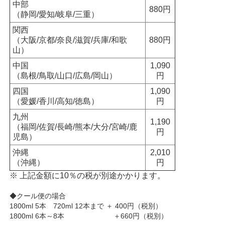
中部
880円
（静岡/愛知/岐阜/三重）
関西
（大阪/京都/奈良/滋賀/兵庫/和歌
880円
山）
中国
1,090
（島根/鳥取/山口/広島/岡山）
円
四国
1,090
（愛媛/香川/高知/徳島）
円
九州
1,190
（福岡/佐賀/長崎/熊本/大分/宮崎/鹿
円
児島）
沖縄
2,010
（沖縄）
円
※ 上記金額に10％の税が別途かかります。
◆クール便の場合
1800ml 5本 720ml 12本まで ＋ 400円（税別）
1800ml 6本～8本 ＋660円（税別）