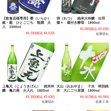
【飲食店様専用】甍（いらか）
洌（れつ） 純米大吟醸 出羽
銀・藍 ひとごごち 瓶燗 火
燦々 蔵付き酵母 1800ml
入 1500ml
¥3,580
(税込 ¥3,938)
¥4,200
(税込 ¥4,620)
在庫切れ
上亀元（じょうきげん） 純米吟
大山（おおやま） 十水 特別純
醸 亀の尾 火入れ 1800ml
米 大にごり原酒 1800ml
¥3,300
(税込 ¥3,630)
¥4,167
(税込 ¥4,584)
在庫切れ
在庫 2 本