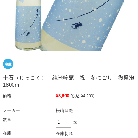
十石（じっこく） 純米吟醸 祝 冬にごり 微発泡
1800ml
¥3,900
価格:
(税込 ¥4,290)
メーカー：
松山酒造
数量:
本
在庫:
在庫切れ