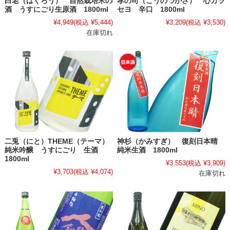
白老（はくろう） 自然栽培米の
孝の司（こうのつかさ） 心カラ
酒 うすにごり生原酒 1800ml
セヨ 辛口 1800ml
¥4,949
(税込 ¥5,444)
¥3,209
(税込 ¥3,530)
在庫切れ
二兎（にと）THEME（テーマ）
神杉（かみすぎ） 復刻日本晴
純米吟醸 うすにごり 生酒
純米生酒 1800ml
1800ml
¥3,553
(税込 ¥3,909)
¥3,703
(税込 ¥4,074)
在庫切れ