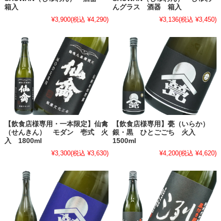
箱入
んグラス 酒器 箱入
¥3,900
(税込 ¥4,290)
¥3,136
(税込 ¥3,450)
【飲食店様専用・一本限定】仙禽
【飲食店様専用】甍（いらか）
（せんきん） モダン 壱式 火
銀・黒 ひとごごち 火入
入 1800ml
1500ml
¥3,300
(税込 ¥3,630)
¥4,200
(税込 ¥4,620)