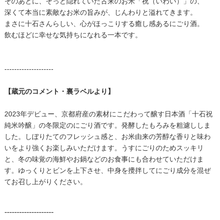
そのあとに、そっと隠れていた古来のお米「祝（いわい）」の、
深くて本当に素敵なお米の旨みが、じんわりと溢れてきます。
まさに十石さんらしい、心がほっこりする癒し感あるにごり酒。
飲むほどに幸せな気持ちになれる一本です。
--------------------
【蔵元のコメント・裏ラベルより】
2023年デビュー、京都府産の素材にこだわって醸す日本酒「十石祝
純米吟醸」の冬限定のにごり酒です。発酵したもろみを粗濾ししま
した。しぼりたてのフレッシュ感と、お米由来の芳醇な香りと味わ
いをより強くお楽しみいただけます。うすにごりのためスッキリ
と、冬の味覚の海鮮やお鍋などのお食事にも合わせていただけま
す。ゆっくりとビンを上下させ、中身を攪拌してにごり成分を混ぜ
てお召し上がりください。
--------------------