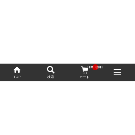
__ITM_CNT__
TOP
検索
カート
配送・送料について
お酒の鮮度を保つため、必要に応じてクール便で配送いたします。
基本送料無料
13,200円(税込)以上