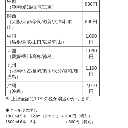
中部
880円
（静岡/愛知/岐阜/三重）
関西
（大阪/京都/奈良/滋賀/兵庫/和歌
880円
山）
中国
1,090
（島根/鳥取/山口/広島/岡山）
円
四国
1,090
（愛媛/香川/高知/徳島）
円
九州
1,190
（福岡/佐賀/長崎/熊本/大分/宮崎/鹿
円
児島）
沖縄
2,010
（沖縄）
円
※ 上記金額に10％の税が別途かかります。
◆クール便の場合
1800ml 5本 720ml 12本まで ＋ 400円（税別）
1800ml 6本～8本 ＋660円（税別）