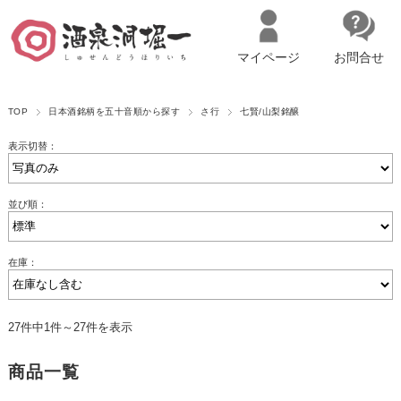
マイページ
お問合せ
__ITM_CNT__
名古屋市西区の「造り手の想いを伝える」日本酒・ワインセレクトショ
TOP
日本酒銘柄を五十音順から探す
さ行
七賢/山梨銘醸
ップ
マイページへログイン
カートをみる
表示切替：
並び順：
在庫：
27件中1件～27件を表示
商品一覧