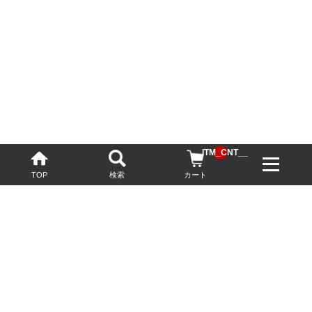
__ITM_CNT__
TOP
検索
カート
配送・送料について
お酒の鮮度を保つため、必要に応じてクール便で配送いたします。
基本送料無料
13,200円(税込)以上