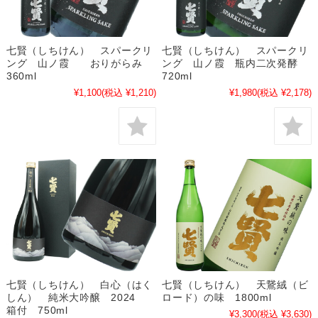
七賢（しちけん） スパークリ
七賢（しちけん） スパークリ
ング 山ノ霞 おりがらみ
ング 山ノ霞 瓶内二次発酵
360ml
720ml
¥1,100
(税込 ¥1,210)
¥1,980
(税込 ¥2,178)
七賢（しちけん） 白心（はく
七賢（しちけん） 天鵞絨（ビ
しん） 純米大吟醸 2024
ロード）の味 1800ml
箱付 750ml
¥3,300
(税込 ¥3,630)