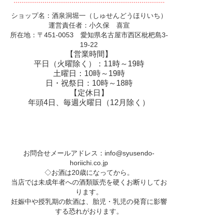
ショップ名：酒泉洞堀一（しゅせんどうほりいち）
運営責任者：小久保 喜宣
所在地：〒451-0053 愛知県名古屋市西区枇杷島3-
19-22
【営業時間】
平日（火曜除く）：11時～19時
土曜日：10時～19時
日・祝祭日：10時～18時
【定休日】
年頭4日、毎週火曜日（12月除く）
お問合せメールアドレス：
info@syusendo-
horiichi.co.jp
◇お酒は20歳になってから。
当店では未成年者への酒類販売を硬くお断りしてお
ります。
妊娠中や授乳期の飲酒は、胎児・乳児の発育に影響
する恐れがおります。