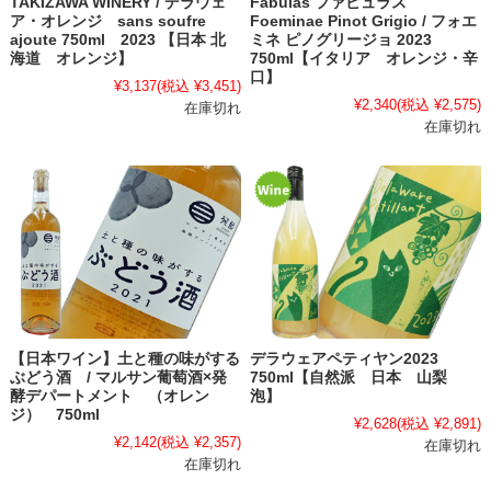
TAKIZAWA WINERY / デラウェ
Fabulas ファビュラス
ア・オレンジ sans soufre
Foeminae Pinot Grigio / フォエ
ajoute 750ml 2023 【日本 北
ミネ ピノグリージョ 2023
海道 オレンジ】
750ml【イタリア オレンジ・辛
口】
¥3,137
(税込 ¥3,451)
¥2,340
(税込 ¥2,575)
在庫切れ
在庫切れ
【日本ワイン】土と種の味がする
デラウェアペティヤン2023
ぶどう酒 / マルサン葡萄酒×発
750ml【自然派 日本 山梨
酵デパートメント （オレン
泡】
ジ） 750ml
¥2,628
(税込 ¥2,891)
¥2,142
(税込 ¥2,357)
在庫切れ
在庫切れ