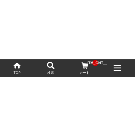
__ITM_CNT__
TOP
検索
カート
配送・送料について
お酒の鮮度を保つため、必要に応じてクール便で配送いたします。
基本送料無料
13,200円(税込)以上