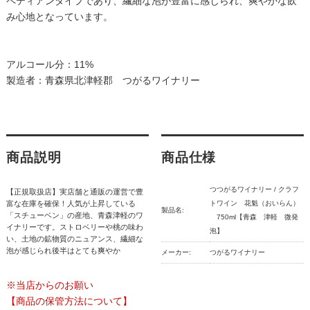
ペティアンタイプであり、繊細な泡が豊富に感じられ、爽やかな飲
み心地となっています。
アルコール分：11%
製造者：青森県北津軽郡 つがるワイナリー
商品説明
商品仕様
つつがるワイナリー / クラフ
【正規取扱店】実店舗と通販の運営で豊
富な在庫を確保！人気が上昇している
トワイン 花魁（おいらん）
製品名:
「スチューベン」の産地、青森津軽のワ
750ml【青森 津軽 微発
イナリーです。ストロベリーや桃の味わ
泡】
い、土地の鉱物質のニュアンス、繊細な
泡が感じられ後半はとても爽やか
メーカー:
つがるワイナリー
※当店からのお願い
【商品の保管方法について】