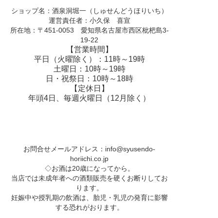
ショップ名：酒泉洞堀一（しゅせんどうほりいち）
運営責任者：小久保 喜宣
所在地：〒451-0053 愛知県名古屋市西区枇杷島3-
19-22
【営業時間】
平日（火曜除く）：11時～19時
土曜日：10時～19時
日・祝祭日：10時～18時
【定休日】
年頭4日、毎週火曜日（12月除く）
お問合せメールアドレス：
info@syusendo-
horiichi.co.jp
◇お酒は20歳になってから。
当店では未成年者への酒類販売を硬くお断りしてお
ります。
妊娠中や授乳期の飲酒は、胎児・乳児の発育に影響
する恐れがおります。