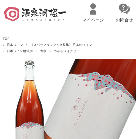
マイページ
お問合せ
__ITM_CNT__
名古屋市西区の「造り手の想いを伝える」日本酒・ワインセレクトショ
TOP
ップ
マイページへログイン
カートをみる
日本ワイン
《スパークリング＆微発泡》日本のワイン
日本ワイン地域別
青森
つがるワイナリー