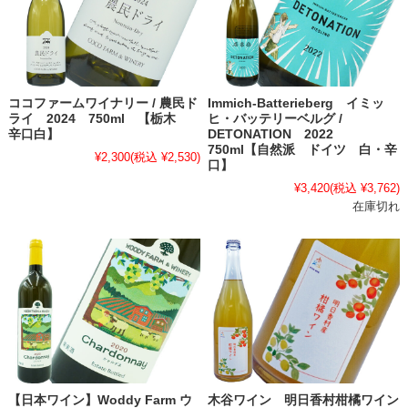
ココファームワイナリー / 農民ド
Immich-Batterieberg イミッ
ライ 2024 750ml 【栃木
ヒ・バッテリーベルグ /
辛口白】
DETONATION 2022
750ml【自然派 ドイツ 白・辛
¥2,300
(税込 ¥2,530)
口】
¥3,420
(税込 ¥3,762)
在庫切れ
【日本ワイン】Woddy Farm ウ
木谷ワイン 明日香村柑橘ワイン