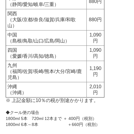
880円
（静岡/愛知/岐阜/三重）
関西
（大阪/京都/奈良/滋賀/兵庫/和歌
880円
山）
中国
1,090
（島根/鳥取/山口/広島/岡山）
円
四国
1,090
（愛媛/香川/高知/徳島）
円
九州
1,190
（福岡/佐賀/長崎/熊本/大分/宮崎/鹿
円
児島）
沖縄
2,010
（沖縄）
円
※ 上記金額に10％の税が別途かかります。
◆クール便の場合
1800ml 5本 720ml 12本まで ＋ 400円（税別）
1800ml 6本～8本 ＋660円（税別）