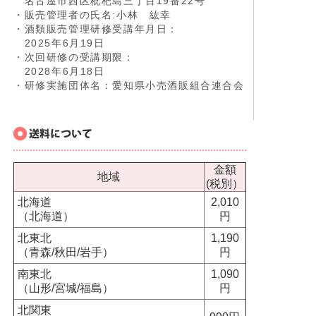
名古屋市西区枇杷島三丁目19番22号
・販売管理者の氏名:小林 紘幸
・酒類販売管理研修受講年月日：
2025年6月19日
・次回研修の受講期限：
2028年6月18日
・研修実施団体名：愛知県小売酒販組合連合会
金額
地域
(税別）
北海道
2,010
（北海道）
円
北東北
1,190
（青森/秋田/岩手）
円
南東北
1,090
（山形/宮城/福島）
円
北関東