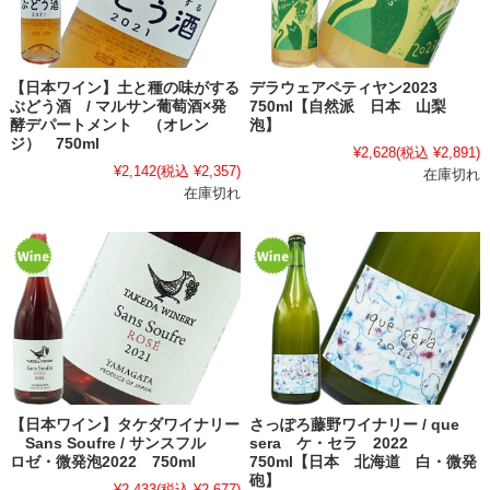
【日本ワイン】土と種の味がする
デラウェアペティヤン2023
ぶどう酒 / マルサン葡萄酒×発
750ml【自然派 日本 山梨
酵デパートメント （オレン
泡】
ジ） 750ml
¥2,628
(税込 ¥2,891)
¥2,142
(税込 ¥2,357)
在庫切れ
在庫切れ
【日本ワイン】タケダワイナリー
さっぽろ藤野ワイナリー / que
Sans Soufre / サンスフル
sera ケ・セラ 2022
ロゼ・微発泡2022 750ml
750ml【日本 北海道 白・微発
砲】
¥2,433
(税込 ¥2,677)