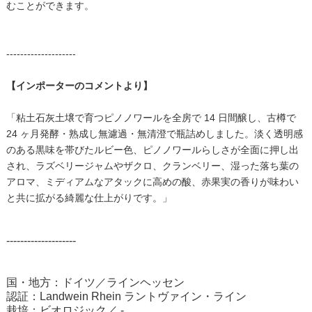
むことができます。
--------------------
【インポーターのコメントより】
「粘土石灰土壌で育つピノノワールを全房で 14 日間醸し、古樽で
24 ヶ月発酵・熟成し無濾過・無清澄で瓶詰めしました。淡く透明感
のある黒味を帯びたルビー色、ピノノワールらしさが全面に押し出
され、ラズベリージャムやザクロ、クランベリー、湿った落ち葉の
アロマ、ミディアムなアタックに高めの酸、赤果実の香りが味わい
と共に拡がる綺麗な仕上がりです。」
--------------------
国・地方：ドイツ／ラインヘッセン
認証：Landwein Rhein ラントヴァイン・ライン
栽培：ビオロジック／ -