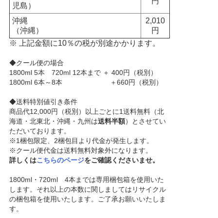
円
児島）
沖縄
2,010
（沖縄）
円
※ 上記金額に10％の税が別途かかります。
◆クール便の場合
1800ml 5本 720ml 12本まで ＋ 400円（税別）
1800ml 6本～8本 ＋660円（税別）
◆送料特別値引き条件
商品代12,000円（税別）以上ごとに1送料無料（北
海道・北東北・沖縄・九州は
送料半額
）とさせてい
ただいております。
※1梱包限定、2梱包目より代金が発生します。
※クール便代金は送料無料対象外になります。
詳しくは
こちらのページ
をご確認くださいませ。
1800ml・720ml 4本までは専用梱包箱を使用いた
します。それ以上の本数に関しましてはリサイクル
の梱包箱を使用いたします。ご了承お願いいたしま
す。