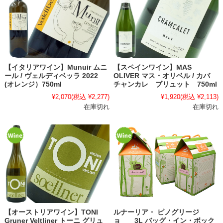
【イタリアワイン】Munuir ムニ
【スペインワイン】MAS
ール / ヴェルディベッラ 2022
OLIVER マス・オリベル / カバ
(オレンジ）750ml
チャンカレ ブリュット 750ml
¥2,070
(税込 ¥2,277)
¥1,920
(税込 ¥2,113)
在庫切れ
在庫切れ
【オーストリアワイン】TONI
ルナーリア・ ピノグリージ
Gruner Veltliner トーニ グリュ
ョ 3L バッグ・イン・ボック