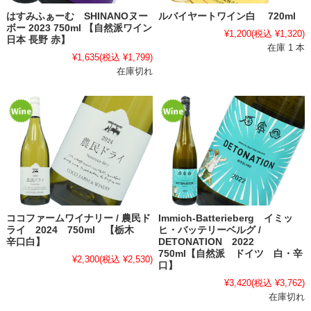
はすみふぁーむ SHINANOヌー
ルバイヤートワイン白 720ml
ボー 2023 750ml 【自然派ワイン
¥1,200
(税込 ¥1,320)
日本 長野 赤】
在庫 1 本
¥1,635
(税込 ¥1,799)
在庫切れ
ココファームワイナリー / 農民ド
Immich-Batterieberg イミッ
ライ 2024 750ml 【栃木
ヒ・バッテリーベルグ /
辛口白】
DETONATION 2022
750ml【自然派 ドイツ 白・辛
¥2,300
(税込 ¥2,530)
口】
¥3,420
(税込 ¥3,762)
在庫切れ