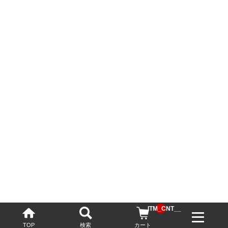
__ITM_CNT__
TOP
検索
カート