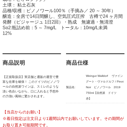
土壌： 粘土石灰
品種/収穫：ピノノワール100％（手摘み／ 20 ～ 30年）
醸造：全房で14日間醸し、空気圧式圧搾 古樽で24 ヶ月間
発酵（ピジャージュ 1日2回）・熟成 無濾過・無清澄
So2:瓶詰め前：5 ～ 7mg/L トータル：10mg/L未満
12%
商品説明
商品仕様
Weingut Walldorf ヴァイン
【正規取扱店】実店舗と通販の運営で豊
富な在庫を確保！ このドイツのピノノワ
グート・ヴァルドルフ / Pinot
ールの自然派ワインは、スミレのような
製品名:
Noir ピノノワール 2019
淡い色合いながら、口に入れると予想外
750ml【自然派 ドイツ
の力強い風味に驚かされます。
赤】
【当店からのお願い】
※着日指定は注文日より1週間以内でお願いしています。その期間が
お取り置き可能期間です。