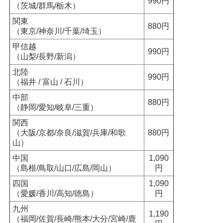
990円
（茨城/群馬/栃木）
関東
880円
（東京/神奈川/千葉/埼玉）
甲信越
990円
（山梨/長野/新潟）
北陸
990円
（福井 / 富山 / 石川）
中部
880円
（静岡/愛知/岐阜/三重）
関西
（大阪/京都/奈良/滋賀/兵庫/和歌
880円
山）
中国
1,090
（島根/鳥取/山口/広島/岡山）
円
四国
1,090
（愛媛/香川/高知/徳島）
円
九州
1,190
（福岡/佐賀/長崎/熊本/大分/宮崎/鹿