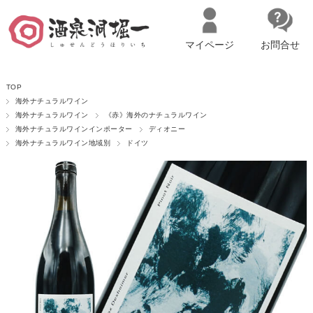
マイページ
お問合せ
__ITM_CNT__
名古屋市西区の「造り手の想いを伝える」日本酒・ワインセレクトショ
TOP
ップ
マイページへログイン
カートをみる
海外ナチュラルワイン
海外ナチュラルワイン
《赤》海外のナチュラルワイン
海外ナチュラルワインインポーター
ディオニー
海外ナチュラルワイン地域別
ドイツ