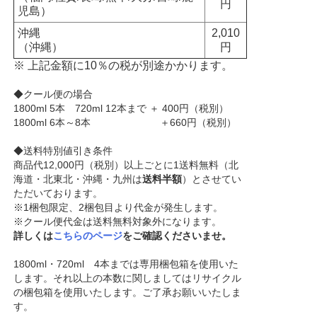
円
児島）
沖縄
2,010
（沖縄）
円
※ 上記金額に10％の税が別途かかります。
◆クール便の場合
1800ml 5本 720ml 12本まで ＋ 400円（税別）
1800ml 6本～8本 ＋660円（税別）
◆送料特別値引き条件
商品代12,000円（税別）以上ごとに1送料無料（北
海道・北東北・沖縄・九州は
送料半額
）とさせてい
ただいております。
※1梱包限定、2梱包目より代金が発生します。
※クール便代金は送料無料対象外になります。
詳しくは
こちらのページ
をご確認くださいませ。
1800ml・720ml 4本までは専用梱包箱を使用いた
します。それ以上の本数に関しましてはリサイクル
の梱包箱を使用いたします。ご了承お願いいたしま
す。