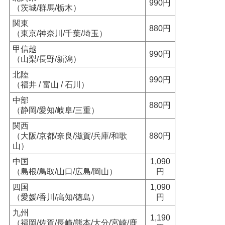
990円
（茨城/群馬/栃木）
関東
880円
（東京/神奈川/千葉/埼玉）
甲信越
990円
（山梨/長野/新潟）
北陸
990円
（福井 / 富山 / 石川）
中部
880円
（静岡/愛知/岐阜/三重）
関西
（大阪/京都/奈良/滋賀/兵庫/和歌
880円
山）
中国
1,090
（島根/鳥取/山口/広島/岡山）
円
四国
1,090
（愛媛/香川/高知/徳島）
円
九州
1,190
（福岡/佐賀/長崎/熊本/大分/宮崎/鹿