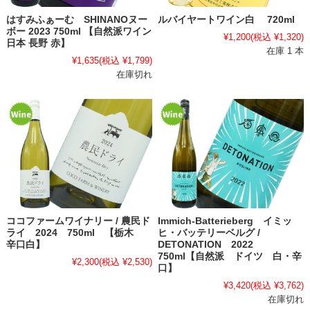
はすみふぁーむ SHINANOヌー
ルバイヤートワイン白 720ml
ボー 2023 750ml 【自然派ワイン
¥1,200
(税込 ¥1,320)
日本 長野 赤】
在庫 1 本
¥1,635
(税込 ¥1,799)
在庫切れ
ココファームワイナリー / 農民ド
Immich-Batterieberg イミッ
ライ 2024 750ml 【栃木
ヒ・バッテリーベルグ /
辛口白】
DETONATION 2022
750ml【自然派 ドイツ 白・辛
¥2,300
(税込 ¥2,530)
口】
¥3,420
(税込 ¥3,762)
在庫切れ