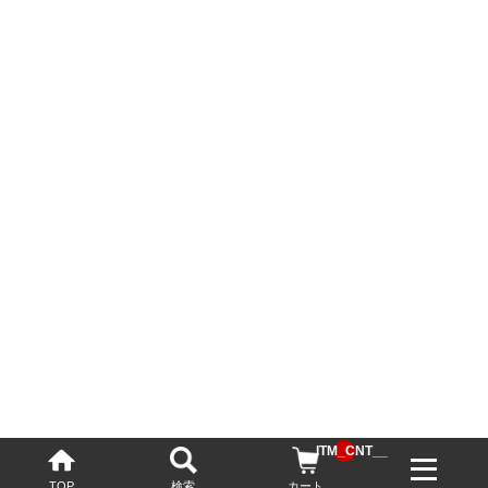
__ITM_CNT__
TOP
検索
カート