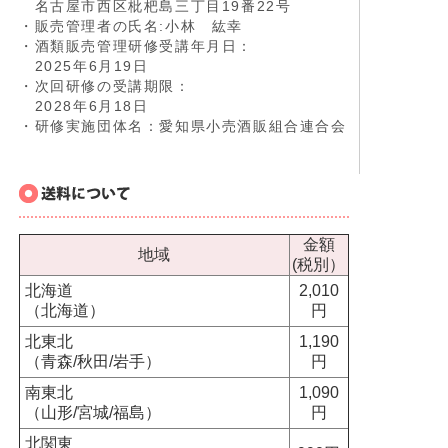
名古屋市西区枇杷島三丁目19番22号
・販売管理者の氏名:小林 紘幸
・酒類販売管理研修受講年月日：
2025年6月19日
・次回研修の受講期限：
2028年6月18日
・研修実施団体名：愛知県小売酒販組合連合会
金額
地域
(税別）
北海道
2,010
（北海道）
円
北東北
1,190
（青森/秋田/岩手）
円
南東北
1,090
（山形/宮城/福島）
円
北関東