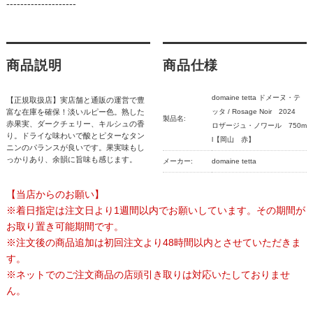
--------------------
商品説明
商品仕様
domaine tetta ドメーヌ・テ
【正規取扱店】実店舗と通販の運営で豊
富な在庫を確保！淡いルピー色。熟した
ッタ / Rosage Noir 2024
製品名:
赤果実、ダークチェリー、キルシュの香
ロザージュ・ノワール 750m
り。ドライな味わいで酸とピターなタン
l【岡山 赤】
ニンのパランスが良いです。果実味もし
っかりあり、余韻に旨味も感じます。
メーカー:
domaine tetta
【当店からのお願い】
※着日指定は注文日より1週間以内でお願いしています。その期間が
お取り置き可能期間です。
※注文後の商品追加は初回注文より48時間以内とさせていただきま
す。
※ネットでのご注文商品の店頭引き取りは対応いたしておりませ
ん。