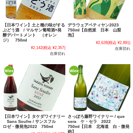
【日本ワイン】土と種の味がする
デラウェアペティヤン2023
ぶどう酒 / マルサン葡萄酒×発
750ml【自然派 日本 山梨
酵デパートメント （オレン
泡】
ジ） 750ml
¥2,628
(税込 ¥2,891)
¥2,142
(税込 ¥2,357)
在庫切れ
在庫切れ
【日本ワイン】タケダワイナリー
さっぽろ藤野ワイナリー / que
Sans Soufre / サンスフル
sera ケ・セラ 2022
ロゼ・微発泡2022 750ml
750ml【日本 北海道 白・微発
砲】