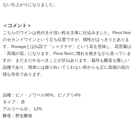
ない仕上がりになりました。
＜コメント＞
こちらのワインは色付きが淡い粒を主体に仕込みました。Pinot Noir
のセカンドワインという立ち位置ですが、個性がはっきりとありま
す。Rosageとは仏語で「シャクナゲ」という花を意味し、花営棄は
「高嶺の花」になります。Pinot Noirに憧れを抱きながら造っていま
すが、まだまだやるべきことが沢山あります。栽培も醸造も難しい
品種であり、簡単には振り向いてくれない所からも正に高嶺の花の
様な存在であります。
品種：ピノ・ノワール96%、ピノグリ4%
タイプ： 赤
アルコール分： 12%
酵母：野生酵母