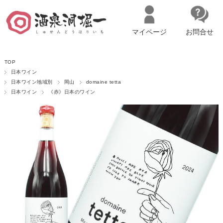
マイページ
お問合せ
__ITM_CNT__
名古屋市西区の「造り手の想いを伝える」日本酒・ワインセレクトショ
TOP
ップ
マイページへログイン
カートをみる
日本ワイン
日本ワイン地域別
岡山
domaine tetta
日本ワイン
《赤》日本のワイン