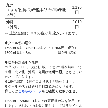
九州
1,190
（福岡/佐賀/長崎/熊本/大分/宮崎/鹿
円
児島）
沖縄
2,010
（沖縄）
円
※ 上記金額に10％の税が別途かかります。
◆クール便の場合
1800ml 5本 720ml 12本まで ＋ 400円（税別）
1800ml 6本～8本 ＋660円（税別）
◆送料特別値引き条件
商品代12,000円（税別）以上ごとに1送料無料（北
海道・北東北・沖縄・九州は
送料半額
）とさせてい
ただいております。
※1梱包限定、2梱包目より代金が発生します。
※クール便代金は送料無料対象外になります。
詳しくは
こちらのページ
をご確認くださいませ。
1800ml・720ml 4本までは専用梱包箱を使用いた
します。それ以上の本数に関しましてはリサイクル