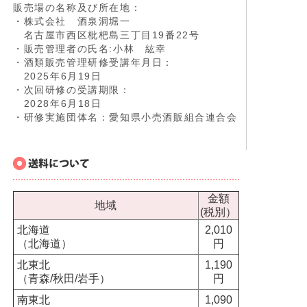
販売場の名称及び所在地：
・株式会社 酒泉洞堀一
名古屋市西区枇杷島三丁目19番22号
・販売管理者の氏名:小林 紘幸
・酒類販売管理研修受講年月日：
2025年6月19日
・次回研修の受講期限：
2028年6月18日
・研修実施団体名：愛知県小売酒販組合連合会
金額
地域
(税別）
北海道
2,010
（北海道）
円
北東北
1,190
（青森/秋田/岩手）
円
南東北
1,090