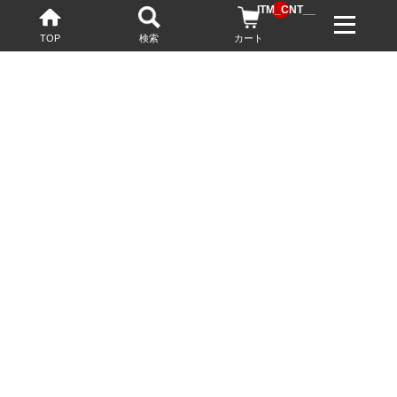
__ITM_CNT__
TOP
検索
カート
配送・送料について
お酒の鮮度を保つため、必要に応じてクール便で配送いたします。
基本送料無料
13,200円(税込)以上
※ネットでご購入されたお客様限定
最短翌営業日配送
23:59迄のご注文で