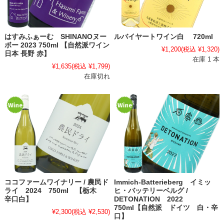
はすみふぁーむ SHINANOヌー
ルバイヤートワイン白 720ml
ボー 2023 750ml 【自然派ワイン
¥1,200
(税込 ¥1,320)
日本 長野 赤】
在庫 1 本
¥1,635
(税込 ¥1,799)
在庫切れ
ココファームワイナリー / 農民ド
Immich-Batterieberg イミッ
ライ 2024 750ml 【栃木
ヒ・バッテリーベルグ /
辛口白】
DETONATION 2022
750ml【自然派 ドイツ 白・辛
¥2,300
(税込 ¥2,530)
口】