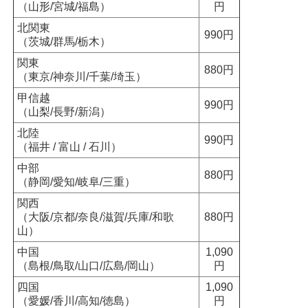
（山形/宮城/福島）
円
北関東
990円
（茨城/群馬/栃木）
関東
880円
（東京/神奈川/千葉/埼玉）
甲信越
990円
（山梨/長野/新潟）
北陸
990円
（福井 / 富山 / 石川）
中部
880円
（静岡/愛知/岐阜/三重）
関西
（大阪/京都/奈良/滋賀/兵庫/和歌
880円
山）
中国
1,090
（島根/鳥取/山口/広島/岡山）
円
四国
1,090
（愛媛/香川/高知/徳島）
円