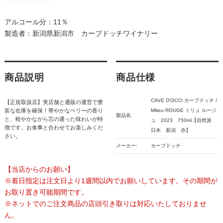
アルコール分：11％
製造者：新潟県新潟市 カーブドッチワイナリー
商品説明
商品仕様
CAVE D'OCCI カーブドッチ /
【正規取扱店】実店舗と通販の運営で豊
富な在庫を確保！華やかなベリーの香り
Milieu ROUGE ミリュ ルージ
製品名:
と、軽やかながら芯の通った味わいが特
ュ 2023 750ml【自然派
徴です。お食事と合わせてお楽しみくだ
日本 新潟 赤】
さい。
メーカー:
カーブドッチ
【当店からのお願い】
※着日指定は注文日より1週間以内でお願いしています。その期間が
お取り置き可能期間です。
※ネットでのご注文商品の店頭引き取りは対応いたしておりませ
ん。