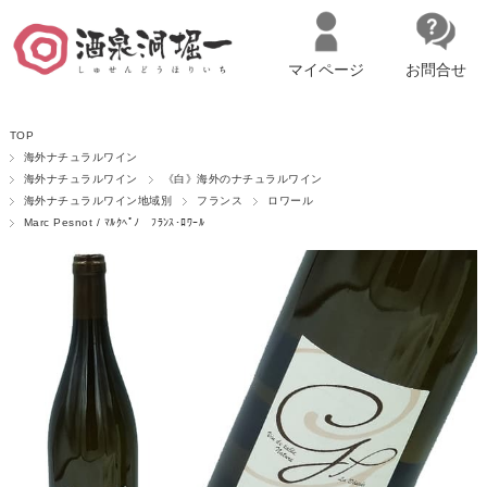
マイページ
お問合せ
__ITM_CNT__
名古屋市西区の「造り手の想いを伝える」日本酒・ワインセレクトショ
TOP
ップ
マイページへログイン
カートをみる
海外ナチュラルワイン
海外ナチュラルワイン
《白》海外のナチュラルワイン
海外ナチュラルワイン地域別
フランス
ロワール
Marc Pesnot / ﾏﾙｸﾍﾟﾉ ﾌﾗﾝｽ･ﾛﾜｰﾙ