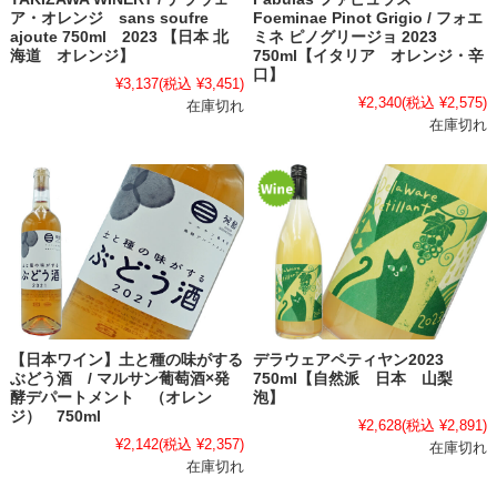
ア・オレンジ sans soufre
Foeminae Pinot Grigio / フォエ
ajoute 750ml 2023 【日本 北
ミネ ピノグリージョ 2023
海道 オレンジ】
750ml【イタリア オレンジ・辛
口】
¥3,137
(税込 ¥3,451)
¥2,340
(税込 ¥2,575)
在庫切れ
在庫切れ
【日本ワイン】土と種の味がする
デラウェアペティヤン2023
ぶどう酒 / マルサン葡萄酒×発
750ml【自然派 日本 山梨
酵デパートメント （オレン
泡】
ジ） 750ml
¥2,628
(税込 ¥2,891)
¥2,142
(税込 ¥2,357)
在庫切れ
在庫切れ