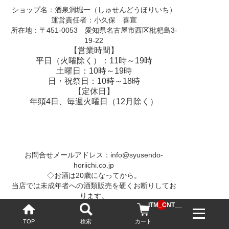
ショップ名：酒泉洞堀一（しゅせんどうほりいち）
運営責任者：小久保 喜宣
所在地：〒451-0053 愛知県名古屋市西区枇杷島3-
19-22
【営業時間】
平日（火曜除く）：11時～19時
土曜日：10時～19時
日・祝祭日：10時～18時
【定休日】
年頭4日、毎週火曜日（12月除く）
お問合せメールアドレス：
info@syusendo-
horiichi.co.jp
◇お酒は20歳になってから。
当店では未成年者への酒類販売を硬くお断りしてお
ります。
__ITM_CNT__
妊娠中や授乳期の飲酒は、胎児・乳児の発育に影響
する恐れがおります。
TOP
検索
カート