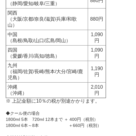
880円
（静岡/愛知/岐阜/三重）
関西
（大阪/京都/奈良/滋賀/兵庫/和歌
880円
山）
中国
1,090
（島根/鳥取/山口/広島/岡山）
円
四国
1,090
（愛媛/香川/高知/徳島）
円
九州
1,190
（福岡/佐賀/長崎/熊本/大分/宮崎/鹿
円
児島）
沖縄
2,010
（沖縄）
円
※ 上記金額に10％の税が別途かかります。
◆クール便の場合
1800ml 5本 720ml 12本まで ＋ 400円（税別）
1800ml 6本～8本 ＋660円（税別）