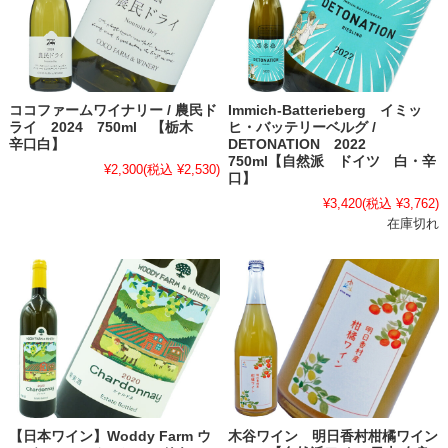
ココファームワイナリー / 農民ド
Immich-Batterieberg イミッ
ライ 2024 750ml 【栃木
ヒ・バッテリーベルグ /
辛口白】
DETONATION 2022
750ml【自然派 ドイツ 白・辛
¥2,300
(税込 ¥2,530)
口】
¥3,420
(税込 ¥3,762)
在庫切れ
【日本ワイン】Woddy Farm ウ
木谷ワイン 明日香村柑橘ワイン