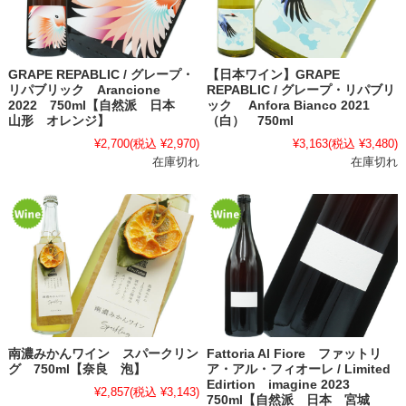
GRAPE REPABLIC / グレープ・
【日本ワイン】GRAPE
リパブリック Arancione
REPABLIC / グレープ・リパブリ
2022 750ml【自然派 日本
ック Anfora Bianco 2021
山形 オレンジ】
（白） 750ml
¥2,700
(税込 ¥2,970)
¥3,163
(税込 ¥3,480)
在庫切れ
在庫切れ
南濃みかんワイン スパークリン
Fattoria Al Fiore ファットリ
グ 750ml【奈良 泡】
ア・アル・フィオーレ / Limited
Edirtion imagine 2023
¥2,857
(税込 ¥3,143)
750ml【自然派 日本 宮城