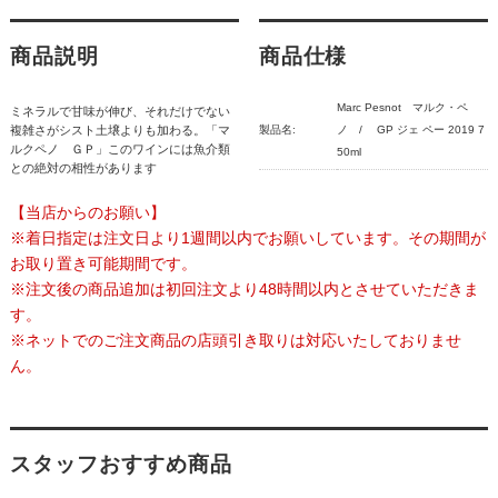
商品説明
商品仕様
Marc Pesnot マルク・ペ
ミネラルで甘味が伸び、それだけでない
複雑さがシスト土壌よりも加わる。「マ
製品名:
ノ / GP ジェ ペー 2019 7
ルクペノ ＧＰ」このワインには魚介類
50ml
との絶対の相性があります
【当店からのお願い】
※着日指定は注文日より1週間以内でお願いしています。その期間が
お取り置き可能期間です。
※注文後の商品追加は初回注文より48時間以内とさせていただきま
す。
※ネットでのご注文商品の店頭引き取りは対応いたしておりませ
ん。
スタッフおすすめ商品