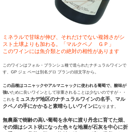
ミネラルで甘味が伸び、それだけでない複雑さがシ
スト土壌よりも加わる。「マルクペノ ＧＰ」
このワインには魚介類との絶対の相性があります
このワインはフォル・ブランシュ種で造られたナチュラルワインで
す、GP ジェ ペーは別名グロ プランの頭文字から。
この品種はコニャックやアルマニャックに使われる葡萄で、酸味が
強い
ために良いワインとして珍重されることは少ないのですが・・
ミュスカデ地区のナチュラルワインの名手、マル
これを
クペノの手にかかると素晴らしいワインに
なります。
無農薬で樹齢の高い葡萄を永年に渡り丹念に育てた畑、
その畑はシスト状になった色々な地層が石灰を中心に折