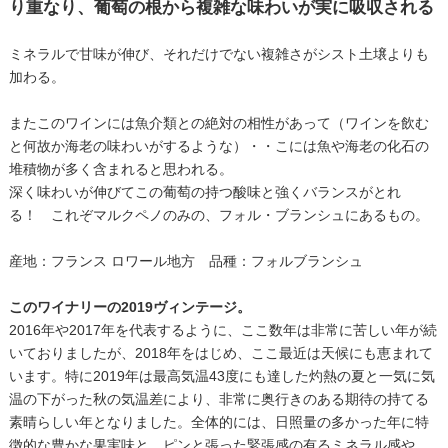
り重なり、葡萄の根から複雑な味わいが実に吸収される
ミネラルで甘味が伸び、それだけでない複雑さがシスト土壌よりも
加わる。
またこのワインには魚介類との絶対の相性があって（ワインを飲む
と何故か海老の味わいがするような）・・こには魚や海老の化石の
堆積物が多く含まれると思われる。
深く味わいが伸びてこの葡萄の持つ酸味と強くバランスがとれ
る！ これぞマルクペノのみの、フォル・ブランシュにあるもの。
産地：フランス ロワール地方 品種：フォルブランシュ
このワイナリーの2019ヴィンテージ。
2016年や2017年を代表するように、ここ数年は非常に苦しい年が続
いておりましたが、2018年をはじめ、ここ最近は天候にも恵まれて
います。特に2019年は最高気温43度にも達した灼熱の夏と一気に気
温の下がった秋の気温差により、非常に奥行きのある期待の持てる
素晴らしい年となりました。全体的には、日照量の多かった年に特
徴的な豊かな果実味と、ピンと張った緊張感の有るミネラル感や、