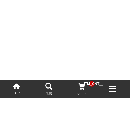
__ITM_CNT__
TOP
検索
カート
配送・送料について
お酒の鮮度を保つため、必要に応じてクール便で配送いたします。