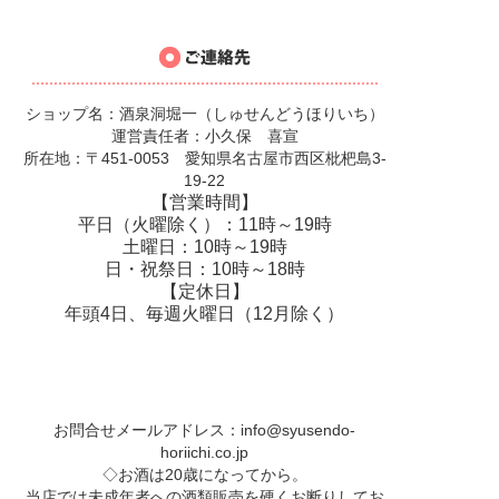
ショップ名：酒泉洞堀一（しゅせんどうほりいち）
運営責任者：小久保 喜宣
所在地：〒451-0053 愛知県名古屋市西区枇杷島3-
19-22
【営業時間】
平日（火曜除く）：11時～19時
土曜日：10時～19時
日・祝祭日：10時～18時
【定休日】
年頭4日、毎週火曜日（12月除く）
お問合せメールアドレス：
info@syusendo-
horiichi.co.jp
◇お酒は20歳になってから。
当店では未成年者への酒類販売を硬くお断りしてお