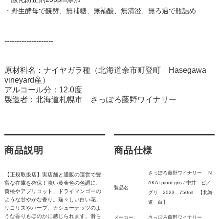
・野生酵母で醗酵、無補糖、無補酸、無清澄、無ろ過で瓶詰め
--------------------
原材料名：ナイヤガラ種（北海道余市町登町 Hasegawa
vineyard産）
アルコール分：12.0度
製造者：北海道札幌市 さっぽろ藤野ワイナリー
商品説明
商品仕様
さっぽろ藤野ワイナリー N
【正規取扱店】実店舗と通販の運営で豊
富な在庫を確保！淡い黄金色の色調に、
AKAI pinot gris / 中井 ピノ
製品名:
黄桃やアプリコット、ドライマンゴーの
グリ 2023 750ml 【北海
ような甘やかな香り。瑞々しい白い花、
道 白】
リコリスやハーブ、カシューナッツのよ
うな香りもほのかに感じられます。滑ら
メーカー:
さっぽろ藤野ワイナリー