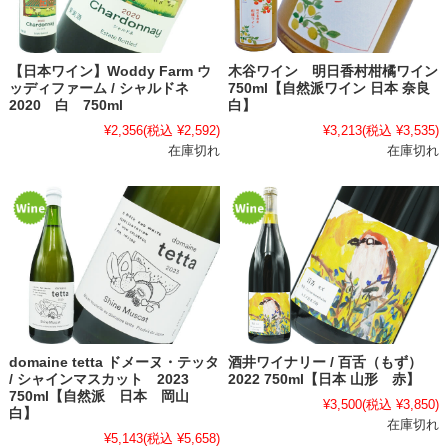
【日本ワイン】Woddy Farm ウ
木谷ワイン 明日香村柑橘ワイン
ッディファーム / シャルドネ
750ml【自然派ワイン 日本 奈良
2020 白 750ml
白】
¥2,356
(税込 ¥2,592)
¥3,213
(税込 ¥3,535)
在庫切れ
在庫切れ
domaine tetta ドメーヌ・テッタ
酒井ワイナリー / 百舌（もず）
/ シャインマスカット 2023
2022 750ml【日本 山形 赤】
750ml【自然派 日本 岡山
¥3,500
(税込 ¥3,850)
白】
在庫切れ
¥5,143
(税込 ¥5,658)