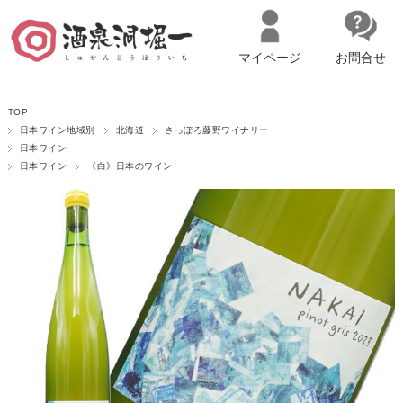
マイページ
お問合せ
__ITM_CNT__
名古屋市西区の「造り手の想いを伝える」日本酒・ワインセレクトショ
TOP
ップ
マイページへログイン
カートをみる
日本ワイン地域別
北海道
さっぽろ藤野ワイナリー
日本ワイン
日本ワイン
《白》日本のワイン