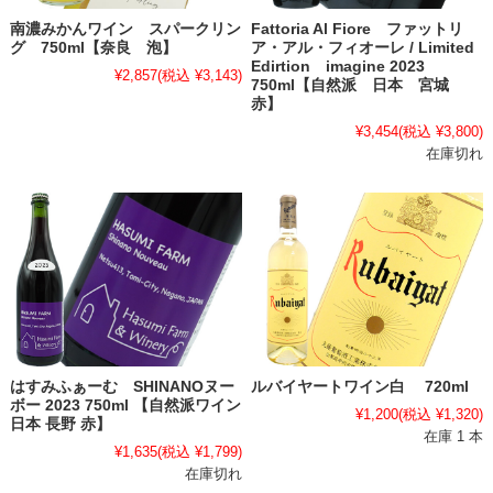
南濃みかんワイン スパークリン
Fattoria Al Fiore ファットリ
グ 750ml【奈良 泡】
ア・アル・フィオーレ / Limited
Edirtion imagine 2023
¥2,857
(税込 ¥3,143)
750ml【自然派 日本 宮城
赤】
¥3,454
(税込 ¥3,800)
在庫切れ
はすみふぁーむ SHINANOヌー
ルバイヤートワイン白 720ml
ボー 2023 750ml 【自然派ワイン
¥1,200
(税込 ¥1,320)
日本 長野 赤】
在庫 1 本
¥1,635
(税込 ¥1,799)
在庫切れ