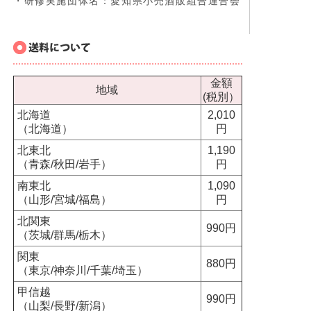
・研修実施団体名：愛知県小売酒販組合連合会
金額
地域
(税別）
北海道
2,010
（北海道）
円
北東北
1,190
（青森/秋田/岩手）
円
南東北
1,090
（山形/宮城/福島）
円
北関東
990円
（茨城/群馬/栃木）
関東
880円
（東京/神奈川/千葉/埼玉）
甲信越
990円
（山梨/長野/新潟）