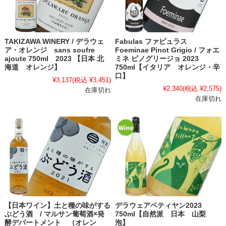
TAKIZAWA WINERY / デラウェ
Fabulas ファビュラス
ア・オレンジ sans soufre
Foeminae Pinot Grigio / フォエ
ajoute 750ml 2023 【日本 北
ミネ ピノグリージョ 2023
海道 オレンジ】
750ml【イタリア オレンジ・辛
口】
¥3,137
(税込 ¥3,451)
¥2,340
(税込 ¥2,575)
在庫切れ
在庫切れ
【日本ワイン】土と種の味がする
デラウェアペティヤン2023
ぶどう酒 / マルサン葡萄酒×発
750ml【自然派 日本 山梨
酵デパートメント （オレン
泡】