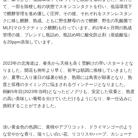
て、一部を除梗し粒の状態でスキンコンタクトを行い、低温環境下
で醗酵管理を進め優しく圧搾。その後、それぞれをステンレスタン
クに移し醗酵、熟成。ともに野生酵母のカで醗酵、野生の乳酸菌で
MLF(マロラクティック醗酵)も行っています。約1年4ヶ月間の熟成
管理の後、ブレンドし瓶詰め。瓶詰め時に酸化防止剤（亜硫酸塩）
を20ppm添加しています。
2023年の北海道は、春先から天候も良く雪解けの早いスタートとな
りました。開花も例年より早く、前半は順調に推移していきました
が、夏季に入り連日の猛暑が続き、熟期には鳥害が顕著となり、熟
度と収穫のタイミングに悩まされるヴィンテージとなりました。
樹齢5年目(2023年当時)となったピノグリも、安定した収量と、熟度
の高い美味しい葡萄を分けていただけるようになり、単一仕込みに
挑戦することができました。
淡い黄金色の色調に、黄桃やアプリコット、ドライマンゴーのよう
な甘やかな香り。瑞々しい白い花、リコリスやハーブ、カシューナ