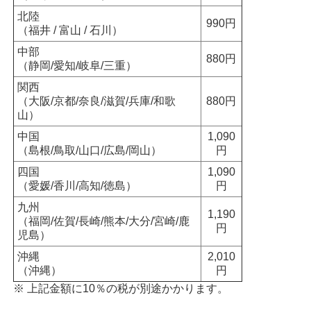
北陸
990円
（福井 / 富山 / 石川）
中部
880円
（静岡/愛知/岐阜/三重）
関西
（大阪/京都/奈良/滋賀/兵庫/和歌
880円
山）
中国
1,090
（島根/鳥取/山口/広島/岡山）
円
四国
1,090
（愛媛/香川/高知/徳島）
円
九州
1,190
（福岡/佐賀/長崎/熊本/大分/宮崎/鹿
円
児島）
沖縄
2,010
（沖縄）
円
※ 上記金額に10％の税が別途かかります。