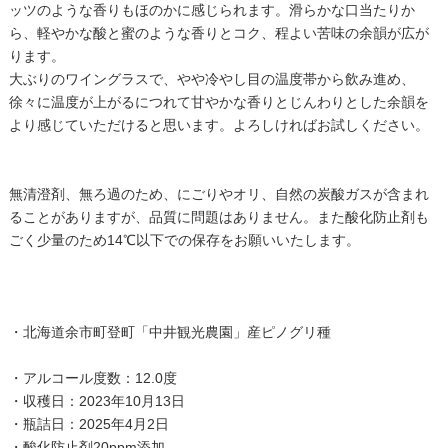
ッツのような香りもほのかに感じられます。滑らかな口当たりか
ら、軽やかな酸と蜜のような香りとコク、程よい苦味の余韻が広が
ります。
大ぶりのワイングラスで、やや冷やし目の温度帯から飲み進め、
徐々に温度が上がるにつれて甘やかな香りとじんわりとした余韻を
より感じていただけると思います。よろしければお試しください。
無清澄剤、無ろ過のため、にごりやオリ、自然の炭酸ガスが含まれ
ることがありますが、品質に問題はありません。また酸化防止剤も
ごく少量のため14℃以下での保存をお願いいたします。
・北海道余市町登町「中井観光農園」産ピノグリ種
・アルコール度数：12.0度
・収穫日：2023年10月13日
・瓶詰日：2025年4月2日
・酸化防止剤20ppm添加