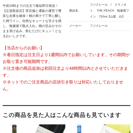
フジクレール / クラノオ
午前10時までの注文で最短即日発送！
【正規取扱店】実店舗と通販の運営で豊
製品名:
ト THE PEACH 無濾過ワ
富な在庫を確保！桃の果汁で丁寧に醸し
イン 750ml【山梨 白】
た桃ワイン。自然なキュートな甘さを残
し、無濾過で瓶火入れ。桃の甘みがその
メーカー:
フジクレール
まま溶け込み、飲むたびにキュン！とな
るおいしさです。
【当店からのお願い】
※着日指定は注文日より1週間以内でお願いしています。その期間が
お取り置き可能期間です。
※注文後の商品追加は初回注文より48時間以内とさせていただきま
す。
※ネットでのご注文商品の店頭引き取りは対応いたしておりませ
ん。
この商品を見た人はこんな商品も見ています