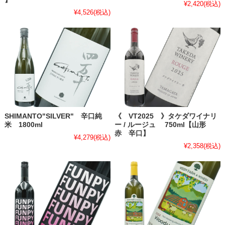
¥2,420
(税込)
¥4,526
(税込)
SHIMANTO"SILVER" 辛口純
《 VT2025 》タケダワイナリ
米 1800ml
ー / ルージュ 750ml【山形
赤 辛口】
¥4,279
(税込)
¥2,358
(税込)