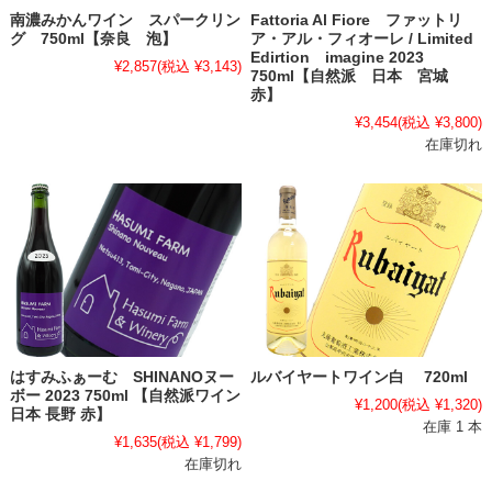
南濃みかんワイン スパークリン
Fattoria Al Fiore ファットリ
グ 750ml【奈良 泡】
ア・アル・フィオーレ / Limited
Edirtion imagine 2023
¥2,857
(税込 ¥3,143)
750ml【自然派 日本 宮城
赤】
¥3,454
(税込 ¥3,800)
在庫切れ
はすみふぁーむ SHINANOヌー
ルバイヤートワイン白 720ml
ボー 2023 750ml 【自然派ワイン
¥1,200
(税込 ¥1,320)
日本 長野 赤】
在庫 1 本
¥1,635
(税込 ¥1,799)
在庫切れ