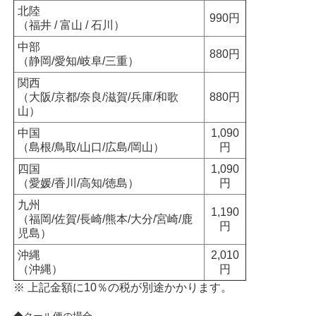
北陸
990円
（福井 / 富山 / 石川）
中部
880円
（静岡/愛知/岐阜/三重）
関西
（大阪/京都/奈良/滋賀/兵庫/和歌
880円
山）
中国
1,090
（島根/鳥取/山口/広島/岡山）
円
四国
1,090
（愛媛/香川/高知/徳島）
円
九州
1,190
（福岡/佐賀/長崎/熊本/大分/宮崎/鹿
円
児島）
沖縄
2,010
（沖縄）
円
※ 上記金額に10％の税が別途かかります。