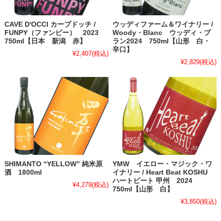
CAVE D'OCCI カーブドッチ /
ウッディファーム＆ワイナリー /
FUNPY（ファンピー） 2023
Woody・Blanc ウッディ・ブ
750ml【日本 新潟 赤】
ラン2024 750ml【山形 白・
辛口】
¥2,407
(税込)
¥2,829
(税込)
SHIMANTO “YELLOW” 純米原
YMW イエロー・マジック・ワ
酒 1800ml
イナリー / Heart Beat KOSHU
ハートビート 甲州 2024
¥4,279
(税込)
750ml【山形 白】
¥3,850
(税込)