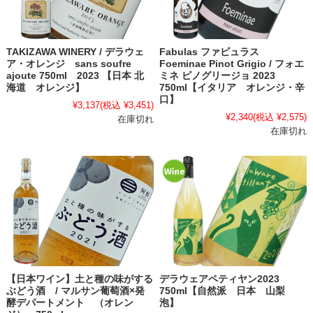
TAKIZAWA WINERY / デラウェ
Fabulas ファビュラス
ア・オレンジ sans soufre
Foeminae Pinot Grigio / フォエ
ajoute 750ml 2023 【日本 北
ミネ ピノグリージョ 2023
海道 オレンジ】
750ml【イタリア オレンジ・辛
口】
¥3,137
(税込 ¥3,451)
¥2,340
(税込 ¥2,575)
在庫切れ
在庫切れ
【日本ワイン】土と種の味がする
デラウェアペティヤン2023
ぶどう酒 / マルサン葡萄酒×発
750ml【自然派 日本 山梨
酵デパートメント （オレン
泡】