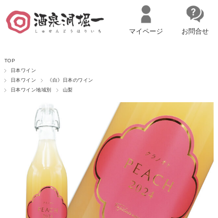
マイページ
お問合せ
__ITM_CNT__
名古屋市西区の「造り手の想いを伝える」日本酒・ワインセレクトショ
TOP
ップ
マイページへログイン
カートをみる
日本ワイン
日本ワイン
《白》日本のワイン
日本ワイン地域別
山梨