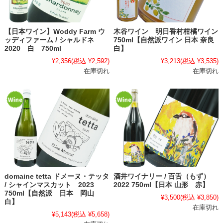
【日本ワイン】Woddy Farm ウ
木谷ワイン 明日香村柑橘ワイン
ッディファーム / シャルドネ
750ml【自然派ワイン 日本 奈良
2020 白 750ml
白】
¥2,356
(税込 ¥2,592)
¥3,213
(税込 ¥3,535)
在庫切れ
在庫切れ
domaine tetta ドメーヌ・テッタ
酒井ワイナリー / 百舌（もず）
/ シャインマスカット 2023
2022 750ml【日本 山形 赤】
750ml【自然派 日本 岡山
¥3,500
(税込 ¥3,850)
白】
在庫切れ
¥5,143
(税込 ¥5,658)