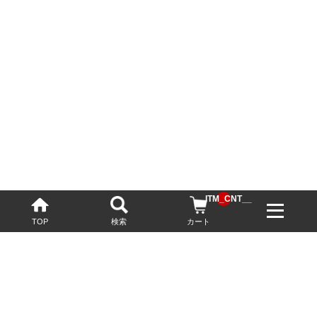
__ITM_CNT__
TOP
検索
カート
配送・送料について
お酒の鮮度を保つため、必要に応じてクール便で配送いたします。