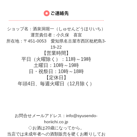
ショップ名：酒泉洞堀一（しゅせんどうほりいち）
運営責任者：小久保 喜宣
所在地：〒451-0053 愛知県名古屋市西区枇杷島3-
19-22
【営業時間】
平日（火曜除く）：11時～19時
土曜日：10時～19時
日・祝祭日：10時～18時
【定休日】
年頭4日、毎週火曜日（12月除く）
お問合せメールアドレス：
info@syusendo-
horiichi.co.jp
◇お酒は20歳になってから。
当店では未成年者への酒類販売を硬くお断りしてお