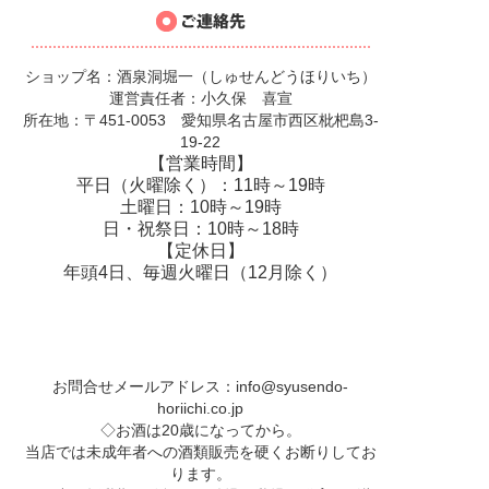
ショップ名：酒泉洞堀一（しゅせんどうほりいち）
運営責任者：小久保 喜宣
所在地：〒451-0053 愛知県名古屋市西区枇杷島3-
19-22
【営業時間】
平日（火曜除く）：11時～19時
土曜日：10時～19時
日・祝祭日：10時～18時
【定休日】
年頭4日、毎週火曜日（12月除く）
お問合せメールアドレス：
info@syusendo-
horiichi.co.jp
◇お酒は20歳になってから。
当店では未成年者への酒類販売を硬くお断りしてお
ります。