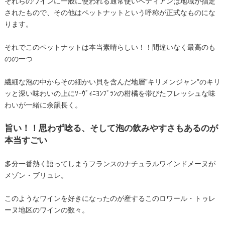
それらのワインに一般に使われる通常使いペティアンは地域が指定
されたもので、その他はペットナットという呼称が正式なものにな
ります。
それでこのペットナットは本当素晴らしい！！間違いなく最高のも
のの一つ
繊細な泡の中からその細かい貝を含んだ地層”キリメンジャン”のキリ
ッと深い味わいの上にｿｰｳﾞｨﾆﾖﾝﾌﾞﾗﾝの柑橘を帯びたフレッシュな味
わいが一緒に余韻長く。
旨い！！思わず唸る、そして泡の飲みやすさもあるのが
本当すごい
多分一番熱く語ってしまうフランスのナチュラルワインドメーヌが
メゾン・ブリュレ。
このようなワインを好きになったのが産するこのロワール・トゥレ
ーヌ地区のワインの数々。