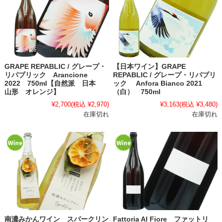
GRAPE REPABLIC / グレープ・
【日本ワイン】GRAPE
リパブリック Arancione
REPABLIC / グレープ・リパブリ
2022 750ml【自然派 日本
ック Anfora Bianco 2021
山形 オレンジ】
（白） 750ml
¥2,700
(税込 ¥2,970)
¥3,163
(税込 ¥3,480)
在庫切れ
在庫切れ
南濃みかんワイン スパークリン
Fattoria Al Fiore ファットリ