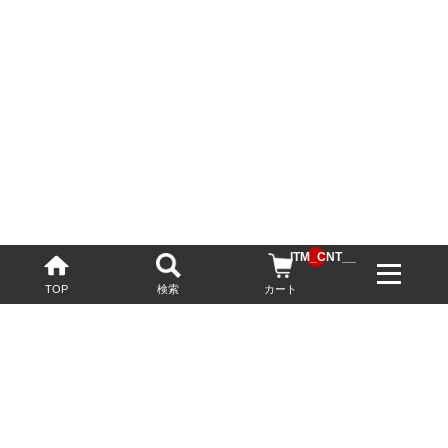
__ITM_CNT__
TOP
検索
カート
配送・送料について
お酒の鮮度を保つため、必要に応じてクール便で配送いたします。