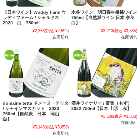
【日本ワイン】Woddy Farm ウ
木谷ワイン 明日香村柑橘ワイン
ッディファーム / シャルドネ
750ml【自然派ワイン 日本 奈良
2020 白 750ml
白】
¥2,356
(税込 ¥2,592)
¥3,213
(税込 ¥3,535)
在庫切れ
在庫切れ
domaine tetta ドメーヌ・テッタ
酒井ワイナリー / 百舌（もず）
/ シャインマスカット 2023
2022 750ml【日本 山形 赤】
750ml【自然派 日本 岡山
¥3,500
(税込 ¥3,850)
白】
在庫切れ
¥5,143
(税込 ¥5,658)
在庫切れ