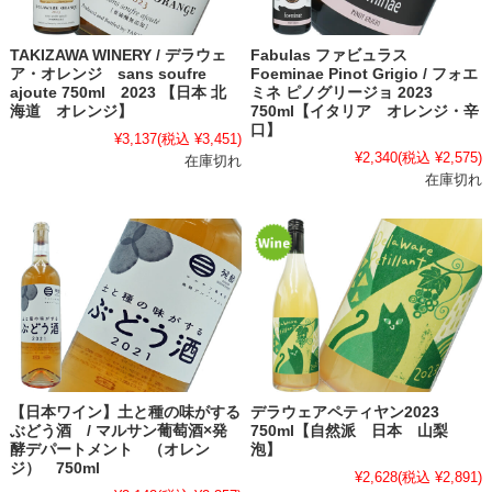
TAKIZAWA WINERY / デラウェ
Fabulas ファビュラス
ア・オレンジ sans soufre
Foeminae Pinot Grigio / フォエ
ajoute 750ml 2023 【日本 北
ミネ ピノグリージョ 2023
海道 オレンジ】
750ml【イタリア オレンジ・辛
口】
¥3,137
(税込 ¥3,451)
¥2,340
(税込 ¥2,575)
在庫切れ
在庫切れ
【日本ワイン】土と種の味がする
デラウェアペティヤン2023
ぶどう酒 / マルサン葡萄酒×発
750ml【自然派 日本 山梨
酵デパートメント （オレン
泡】
ジ） 750ml
¥2,628
(税込 ¥2,891)