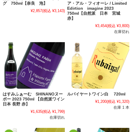
グ 750ml【奈良 泡】
ア・アル・フィオーレ / Limited
Edirtion imagine 2023
¥2,857
(税込 ¥3,143)
750ml【自然派 日本 宮城
赤】
¥3,454
(税込 ¥3,800)
在庫切れ
はすみふぁーむ SHINANOヌー
ルバイヤートワイン白 720ml
ボー 2023 750ml 【自然派ワイン
¥1,200
(税込 ¥1,320)
日本 長野 赤】
在庫 1 本
¥1,635
(税込 ¥1,799)
在庫切れ