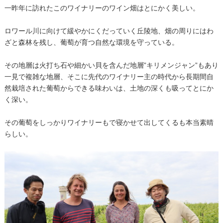
一昨年に訪れたこのワイナリーのワイン畑はとにかく美しい。
ロワール川に向けて緩やかにくだっていく丘陵地、畑の周りにはわ
ざと森林を残し、葡萄が育つ自然な環境を守っている。
その地層は火打ち石や細かい貝を含んだ地層”キリメンジャン”もあり
一見で複雑な地層、そこに先代のワイナリー主の時代から長期間自
然栽培された葡萄からできる味わいは、土地の深くも吸ってとにか
く深い。
その葡萄をしっかりワイナリーもで寝かせて出してくるも本当素晴
らしい。