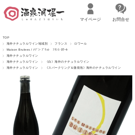
マイページ
お問合せ
__ITM_CNT__
名古屋市西区の「造り手の想いを伝える」日本酒・ワインセレクトショ
TOP
ップ
マイページへログイン
カートをみる
海外ナチュラルワイン地域別
フランス
ロワール
Maison Brulees / ﾒｿﾞﾝ･ﾌﾞﾘｭﾚ ﾌﾗﾝｽ･ﾛﾜｰﾙ
海外ナチュラルワイン
海外ナチュラルワイン
《白》海外のナチュラルワイン
海外ナチュラルワイン
《スパークリング＆微発泡》海外のナチュラルワイン