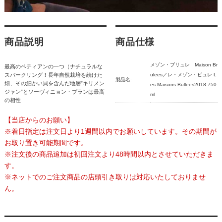
商品説明
商品仕様
メゾン・ブリュレ Maison Br
最高のペティアンの一つ（ナチュラルな
スパークリング！長年自然栽培を続けた
ulees／レ・メゾン・ビュレ L
製品名:
畑、その細かい貝を含んだ地層”キリメン
es Maisons Bullees2018 750
ジャン”とソーヴィニョン・ブランは最高
ml
の相性
【当店からのお願い】
※着日指定は注文日より1週間以内でお願いしています。その期間が
お取り置き可能期間です。
※注文後の商品追加は初回注文より48時間以内とさせていただきま
す。
※ネットでのご注文商品の店頭引き取りは対応いたしておりませ
ん。