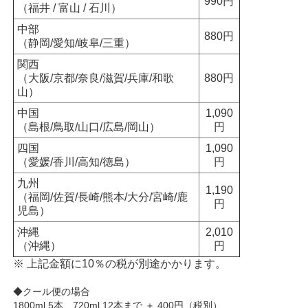
990円
（福井 / 富山 / 石川）
中部
880円
（静岡/愛知/岐阜/三重）
関西
（大阪/京都/奈良/滋賀/兵庫/和歌
880円
山）
中国
1,090
（島根/鳥取/山口/広島/岡山）
円
四国
1,090
（愛媛/香川/高知/徳島）
円
九州
1,190
（福岡/佐賀/長崎/熊本/大分/宮崎/鹿
円
児島）
沖縄
2,010
（沖縄）
円
※ 上記金額に10％の税が別途かかります。
◆クール便の場合
1800ml 5本 720ml 12本まで ＋ 400円（税別）