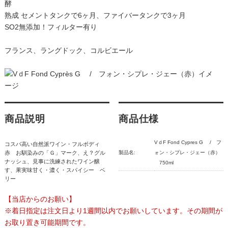
酵
熟成 セメントタンクで6ヶ月、ファイバータンクで3ヶ月
SO2無添加！フィルター有り
フランス、ラングドック、コルビエール
商品説明
商品仕様
VｄF Fond Cypres G / フ
コスパ高い自然派ワイン・フルボディ
赤 お馴染みの「Ｇ」マーク、え？グル
製品名:
ォン・シプレ・ジェー（赤）
ナッシュ、見事に洗練されたワイン醸
750ml
す、果実味甘く・濃く・スパイシー ベ
リー
【当店からのお願い】
※着日指定は注文日より1週間以内でお願いしています。その期間が
お取り置き可能期間です。