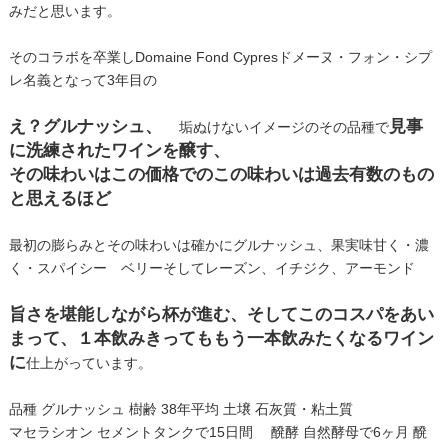
みだと思います。
そのコラボを卒業しDomaine Fond Cypresドメーヌ・フォン・シプ
レ名義となって3年目の
え？グルナッシュ、
見事
垢ぬけないイメージのその品種で
に洗練されたワインを醸す、
その味わいはこの価格でのこの味わいは過去有数のもの
と思えるほど
最初の膨らみとその味わいは確かにグルナッシュ、果実味甘く・濃
く・スパイシー ベリーそしてレーズン、イチジク、アーモンド
旨さを堪能しながら杯が進む、そしてこのコスパをあい
まって、１本飲みきってももう一本飲みたくなるワイン
に
仕上がっています。
品種 グルナッシュ 樹齢 38年平均 土壌 石灰質・粘土質
マセラシオン セメントタンクで15日間 醗酵 自然酵母で6ヶ月 醗