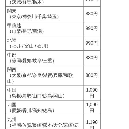
（茨城/群馬/栃木）
関東
880円
（東京/神奈川/千葉/埼玉）
甲信越
990円
（山梨/長野/新潟）
北陸
990円
（福井 / 富山 / 石川）
中部
880円
（静岡/愛知/岐阜/三重）
関西
（大阪/京都/奈良/滋賀/兵庫/和歌
880円
山）
中国
1,090
（島根/鳥取/山口/広島/岡山）
円
四国
1,090
（愛媛/香川/高知/徳島）
円
九州
1,190
（福岡/佐賀/長崎/熊本/大分/宮崎/鹿
円