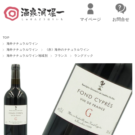
マイページ
お問合せ
__ITM_CNT__
名古屋市西区の「造り手の想いを伝える」日本酒・ワインセレクトショ
TOP
ップ
マイページへログイン
カートをみる
海外ナチュラルワイン
海外ナチュラルワイン
《赤》海外のナチュラルワイン
海外ナチュラルワイン地域別
フランス
ラングドック