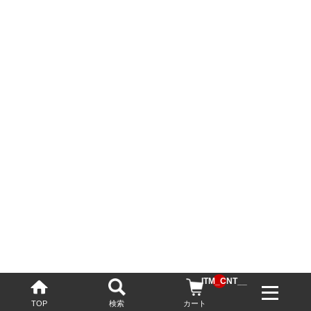
__ITM_CNT__
TOP
検索
カート