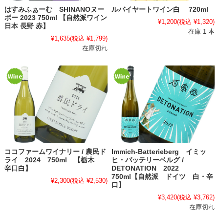
はすみふぁーむ SHINANOヌー
ルバイヤートワイン白 720ml
ボー 2023 750ml 【自然派ワイン
¥1,200
(税込 ¥1,320)
日本 長野 赤】
在庫 1 本
¥1,635
(税込 ¥1,799)
在庫切れ
ココファームワイナリー / 農民ド
Immich-Batterieberg イミッ
ライ 2024 750ml 【栃木
ヒ・バッテリーベルグ /
辛口白】
DETONATION 2022
750ml【自然派 ドイツ 白・辛
¥2,300
(税込 ¥2,530)
口】
¥3,420
(税込 ¥3,762)
在庫切れ