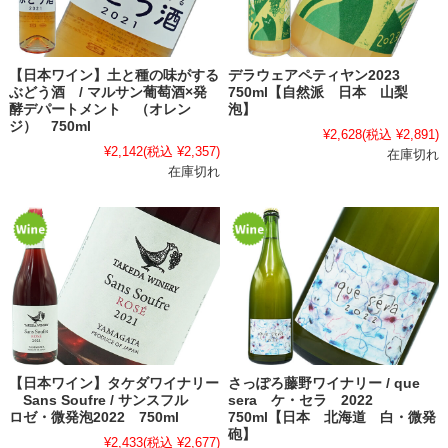
【日本ワイン】土と種の味がする
デラウェアペティヤン2023
ぶどう酒 / マルサン葡萄酒×発
750ml【自然派 日本 山梨
酵デパートメント （オレン
泡】
ジ） 750ml
¥2,628
(税込 ¥2,891)
¥2,142
(税込 ¥2,357)
在庫切れ
在庫切れ
【日本ワイン】タケダワイナリー
さっぽろ藤野ワイナリー / que
Sans Soufre / サンスフル
sera ケ・セラ 2022
ロゼ・微発泡2022 750ml
750ml【日本 北海道 白・微発
砲】
¥2,433
(税込 ¥2,677)