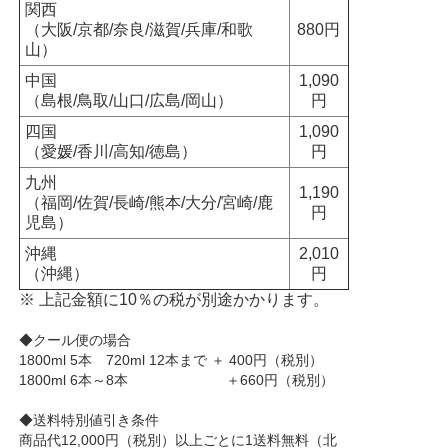
関西
（大阪/京都/奈良/滋賀/兵庫/和歌
880円
山）
中国
1,090
（島根/鳥取/山口/広島/岡山）
円
四国
1,090
（愛媛/香川/高知/徳島）
円
九州
1,190
（福岡/佐賀/長崎/熊本/大分/宮崎/鹿
円
児島）
沖縄
2,010
（沖縄）
円
※ 上記金額に10％の税が別途かかります。
◆クール便の場合
1800ml 5本 720ml 12本まで ＋ 400円（税別）
1800ml 6本～8本 ＋660円（税別）
◆送料特別値引き条件
商品代12,000円（税別）以上ごとに1送料無料（北