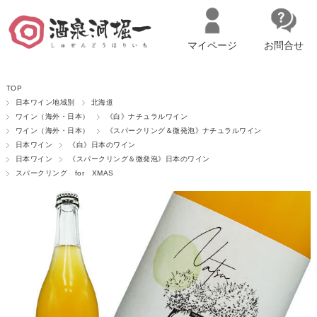
マイページ
お問合せ
__ITM_CNT__
名古屋市西区の「造り手の想いを伝える」日本酒・ワインセレクトショ
TOP
ップ
マイページへログイン
カートをみる
日本ワイン地域別
北海道
ワイン（海外・日本）
《白》ナチュラルワイン
ワイン（海外・日本）
《スパークリング＆微発泡》ナチュラルワイン
日本ワイン
《白》日本のワイン
日本ワイン
《スパークリング＆微発泡》日本のワイン
スパークリング for XMAS