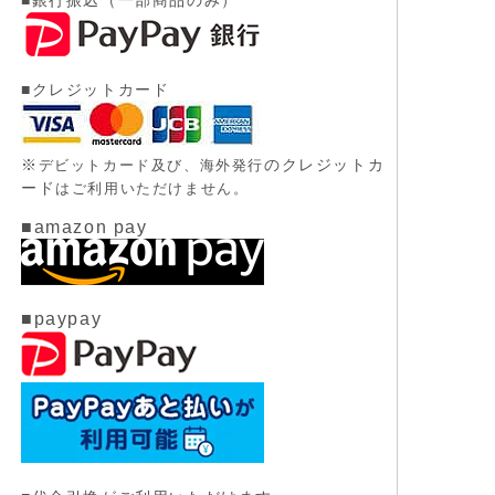
■銀行振込（一部商品のみ）
■クレジットカード
※
のクレジットカ
デビットカード及び、
海外発行
ード
はご利用いただけません。
■amazon pay
■paypay