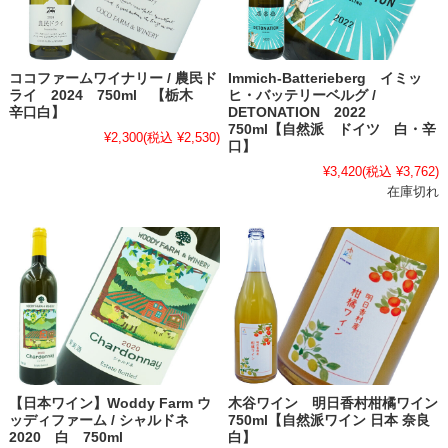
ココファームワイナリー / 農民ド
Immich-Batterieberg イミッ
ライ 2024 750ml 【栃木
ヒ・バッテリーベルグ /
辛口白】
DETONATION 2022
750ml【自然派 ドイツ 白・辛
¥2,300
(税込 ¥2,530)
口】
¥3,420
(税込 ¥3,762)
在庫切れ
【日本ワイン】Woddy Farm ウ
木谷ワイン 明日香村柑橘ワイン
ッディファーム / シャルドネ
750ml【自然派ワイン 日本 奈良
2020 白 750ml
白】