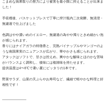
こまめな病果取りの努力により被害を最小限に抑えることが出来ま
した！
手収穫後、バスケットプレスで丁寧に搾汁瓶内二次発酵。無清澄・
無濾過で仕上げました
色調はやや濃いめのイエロー。無濾過の為やや濁りときめ細かい泡
が感じられます。
香りにはナイアガラの特徴香と、完熟パイナップルやマンゴーのよ
うな南国果実のニュアンスが広がり、華やかさも感じられます。
アタックはソフトで、甘さは控えめ。爽やかな酸味とほのかな苦味
がバランスよく調和し、後味には複雑味を持たせます。
提供温度は4〜8℃で暑い夏にピッタリの1本です。
野菜サラダ、山菜の天ぷらやお寿司など、繊細で軽やかな料理と好
相性です！
--------------------