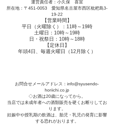
運営責任者：小久保 喜宣
所在地：〒451-0053 愛知県名古屋市西区枇杷島3-
19-22
【営業時間】
平日（火曜除く）：11時～19時
土曜日：10時～19時
日・祝祭日：10時～18時
【定休日】
年頭4日、毎週火曜日（12月除く）
お問合せメールアドレス：
info@syusendo-
horiichi.co.jp
◇お酒は20歳になってから。
当店では未成年者への酒類販売を硬くお断りしてお
ります。
妊娠中や授乳期の飲酒は、胎児・乳児の発育に影響
する恐れがおります。