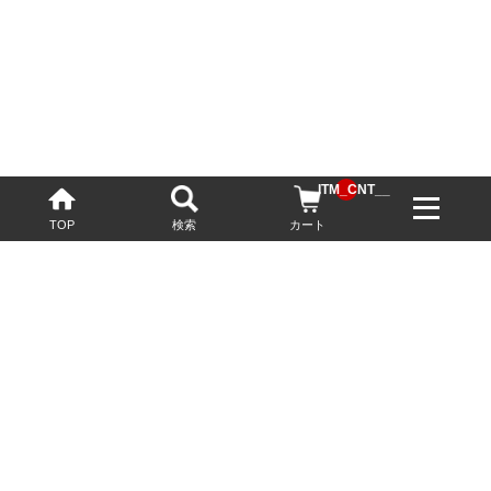
__ITM_CNT__
TOP
検索
カート
配送・送料について
お酒の鮮度を保つため、必要に応じてクール便で配送いたします。
基本送料無料
13,200円(税込)以上
※ネットでご購入されたお客様限定