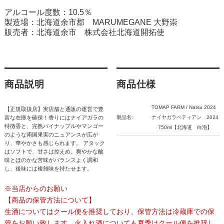
アルコール度数：10.5％
製造場：北海道余市郡 MARUMEGANE 大野崇
販売者：北海道余市 株式会社北海道開拓使
商品説明
商品仕様
TOMAP FARM / Natsu 2024
【正規取扱店】実店舗と通販の運営で豊
富な在庫を確保！香りにはナイアガラの
製品名:
ナイヤガラペティアン 2024
特徴香と、完熟パイナップルやマンゴー
750ml【北海道 白泡】
のような南国果実のニュアンスが広が
り、華やかさも感じられます。 アタック
はソフトで、甘さは控えめ。爽やかな酸
味とほのかな苦味がバランスよく調和
し、後味には複雑味を持たせます。
※当店からのお願い
【商品の保管方法について】
生酒についてはクール便を推奨しており、保管方法は冷蔵庫での保
管をお願い致します。火入れ酒についても夏季はクール便を推奨し