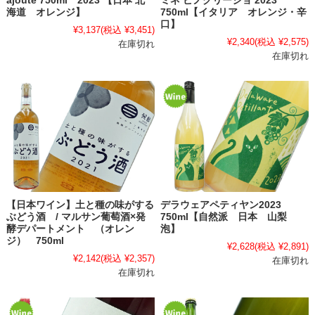
ajoute 750ml 2023 【日本 北
ミネ ピノグリージョ 2023
海道 オレンジ】
750ml【イタリア オレンジ・辛
口】
¥3,137
(税込 ¥3,451)
¥2,340
(税込 ¥2,575)
在庫切れ
在庫切れ
【日本ワイン】土と種の味がする
デラウェアペティヤン2023
ぶどう酒 / マルサン葡萄酒×発
750ml【自然派 日本 山梨
酵デパートメント （オレン
泡】
ジ） 750ml
¥2,628
(税込 ¥2,891)
¥2,142
(税込 ¥2,357)
在庫切れ
在庫切れ