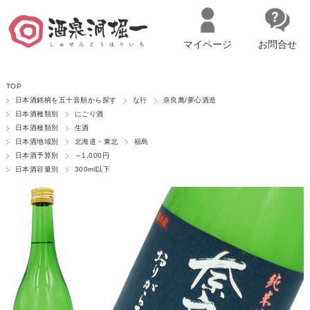
マイページ
お問合せ
__ITM_CNT__
名古屋市西区の「造り手の想いを伝える」日本酒・ワインセレクトショ
TOP
ップ
マイページへログイン
カートをみる
日本酒銘柄を五十音順から探す
な行
奈良萬/夢心酒造
日本酒種類別
にごり酒
日本酒種類別
生酒
日本酒地域別
北海道・東北
福島
日本酒予算別
～1,000円
日本酒容量別
300ml以下