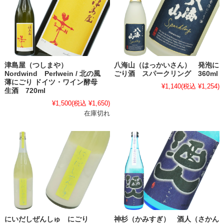
津島屋（つしまや）
八海山（はっかいさん） 発泡に
Nordwind Perlwein / 北の風
ごり酒 スパークリング 360ml
薄にごり ドイツ・ワイン酵母
¥1,140
(税込 ¥1,254)
生酒 720ml
¥1,500
(税込 ¥1,650)
在庫切れ
にいだしぜんしゅ にごり
神杉（かみすぎ） 酒人（さかん