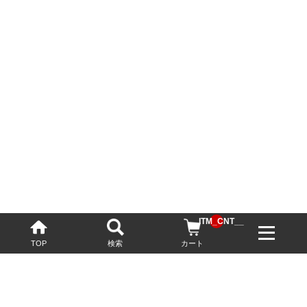
__ITM_CNT__
TOP
検索
カート
配送・送料について
お酒の鮮度を保つため、必要に応じてクール便で配送いたします。