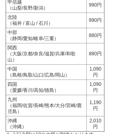
甲信越
990円
（山梨/長野/新潟）
北陸
990円
（福井 / 富山 / 石川）
中部
880円
（静岡/愛知/岐阜/三重）
関西
（大阪/京都/奈良/滋賀/兵庫/和歌
880円
山）
中国
1,090
（島根/鳥取/山口/広島/岡山）
円
四国
1,090
（愛媛/香川/高知/徳島）
円
九州
1,190
（福岡/佐賀/長崎/熊本/大分/宮崎/鹿
円
児島）
沖縄
2,010
（沖縄）
円