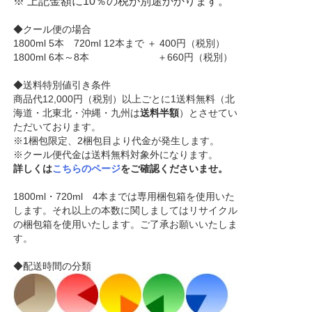
※ 上記金額に10％の税が別途かかります。
◆クール便の場合
1800ml 5本 720ml 12本まで ＋ 400円（税別）
1800ml 6本～8本 ＋660円（税別）
◆送料特別値引き条件
商品代12,000円（税別）以上ごとに1送料無料（北
海道・北東北・沖縄・九州は
送料半額
）とさせてい
ただいております。
※1梱包限定、2梱包目より代金が発生します。
※クール便代金は送料無料対象外になります。
詳しくは
こちらのページ
をご確認くださいませ。
1800ml・720ml 4本までは専用梱包箱を使用いた
します。それ以上の本数に関しましてはリサイクル
の梱包箱を使用いたします。ご了承お願いいたしま
す。
◆配送時間の分類