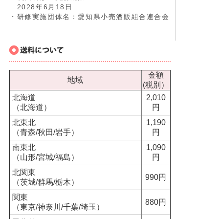
2028年6月18日
・研修実施団体名：愛知県小売酒販組合連合会
金額
地域
(税別）
北海道
2,010
（北海道）
円
北東北
1,190
（青森/秋田/岩手）
円
南東北
1,090
（山形/宮城/福島）
円
北関東
990円
（茨城/群馬/栃木）
関東
880円
（東京/神奈川/千葉/埼玉）