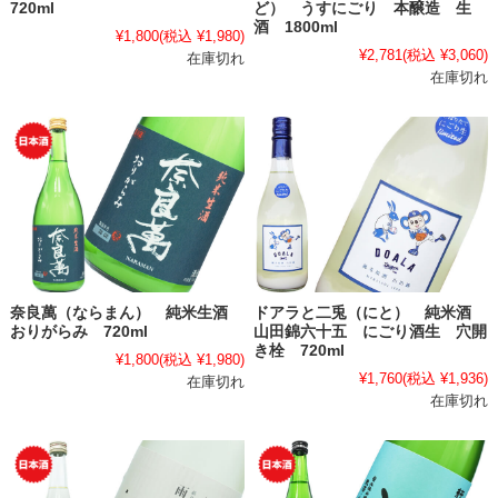
720ml
ど） うすにごり 本醸造 生
酒 1800ml
¥1,800
(税込 ¥1,980)
¥2,781
(税込 ¥3,060)
在庫切れ
在庫切れ
奈良萬（ならまん） 純米生酒
ドアラと二兎（にと） 純米酒
おりがらみ 720ml
山田錦六十五 にごり酒生 穴開
き栓 720ml
¥1,800
(税込 ¥1,980)
¥1,760
(税込 ¥1,936)
在庫切れ
在庫切れ