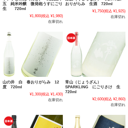
五 純米吟醸 微発砲うすにごり
おりがらみ 生酒 720ml
生 720ml
¥1,750
(税込 ¥1,925)
¥1,800
(税込 ¥1,980)
在庫切れ
在庫切れ
山の井 白 春おりがらみ 12
常山（じょうざん）
度 720ml
SPARKLING にごりさけ 生
720ml
¥1,300
(税込 ¥1,430)
¥2,600
(税込 ¥2,860)
在庫切れ
在庫切れ