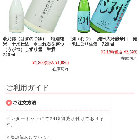
萩乃露（はぎのつゆ） 特別純
洌（れつ） 純米大吟醸辛口 発
米 十水仕込 雨垂れ石を穿つ
泡にごり生酒 720ml
（うがつ）しずり雪 生酒
¥2,180
(税込 ¥2,398)
720ml
在庫切れ
¥1,800
(税込 ¥1,980)
在庫切れ
ご利用ガイド
インターネットにて24時間受け付けておりま
す。
※追加注文について：