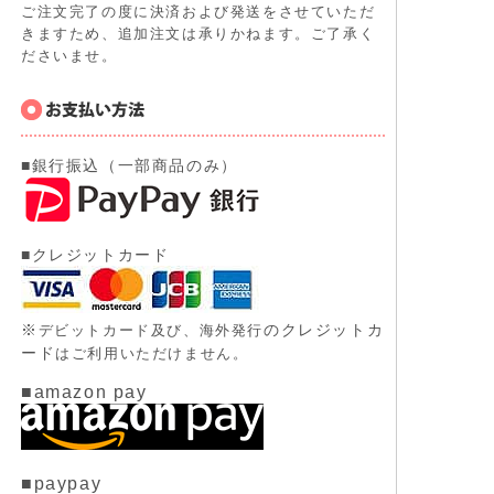
ご注文完了の度に決済および発送をさせていただ
きますため、追加注文は承りかねます。ご了承く
ださいませ。
■銀行振込（一部商品のみ）
■クレジットカード
※
のクレジットカ
デビットカード及び、
海外発行
ード
はご利用いただけません。
■amazon pay
■paypay