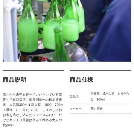
商品説明
商品仕様
奈良萬 純米生酒 おりがら
蔵元から販売を任せていただいている蔵
製品名:
直・正規取扱店、酒泉洞堀一の日本酒通
み 300ml
販。人気酒300ｍｌ新入荷、1800、720ｍ
メーカー:
夢心酒造
ｌ最終 にごりたっぷり しゅわしゅわ
お米を溶かし込んだジュースみたい！だ
けどキッチリ最後は辛みで締める大人の
飲み物♪