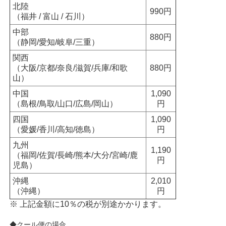
北陸
990円
（福井 / 富山 / 石川）
中部
880円
（静岡/愛知/岐阜/三重）
関西
（大阪/京都/奈良/滋賀/兵庫/和歌
880円
山）
中国
1,090
（島根/鳥取/山口/広島/岡山）
円
四国
1,090
（愛媛/香川/高知/徳島）
円
九州
1,190
（福岡/佐賀/長崎/熊本/大分/宮崎/鹿
円
児島）
沖縄
2,010
（沖縄）
円
※ 上記金額に10％の税が別途かかります。
◆クール便の場合