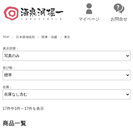
マイページ
お問合せ
__ITM_CNT__
名古屋市西区の「造り手の想いを伝える」日本酒・ワインセレクトショ
TOP
日本酒地域別
関東・信越
東京
ップ
マイページへログイン
カートをみる
表示切替：
並び順：
在庫：
17件中1件～17件を表示
商品一覧