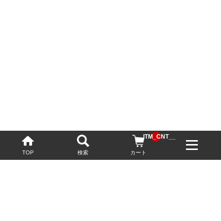
__ITM_CNT__
TOP
検索
カート
配送・送料について
お酒の鮮度を保つため、必要に応じてクール便で配送いたします。