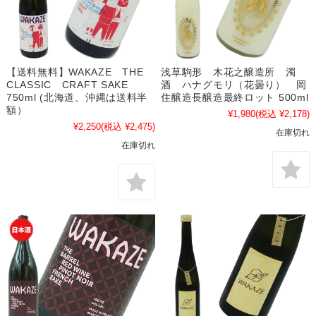
【送料無料】WAKAZE THE
浅草駒形 木花之醸造所 濁
CLASSIC CRAFT SAKE
酒 ハナグモリ（花曇り） 岡
750ml (北海道、沖縄は送料半
住醸造長醸造最終ロット 500ml
額）
¥1,980
(税込 ¥2,178)
¥2,250
(税込 ¥2,475)
在庫切れ
在庫切れ