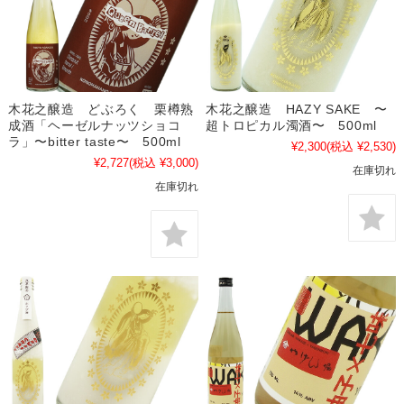
木花之醸造 どぶろく 栗樽熟
木花之醸造 HAZY SAKE 〜
成酒「ヘーゼルナッツショコ
超トロピカル濁酒〜 500ml
ラ」〜bitter taste〜 500ml
¥2,300
(税込 ¥2,530)
¥2,727
(税込 ¥3,000)
在庫切れ
在庫切れ