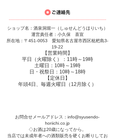
ショップ名：酒泉洞堀一（しゅせんどうほりいち）
運営責任者：小久保 喜宣
所在地：〒451-0053 愛知県名古屋市西区枇杷島3-
19-22
【営業時間】
平日（火曜除く）：11時～19時
土曜日：10時～19時
日・祝祭日：10時～18時
【定休日】
年頭4日、毎週火曜日（12月除く）
お問合せメールアドレス：
info@syusendo-
horiichi.co.jp
◇お酒は20歳になってから。
当店では未成年者への酒類販売を硬くお断りしてお