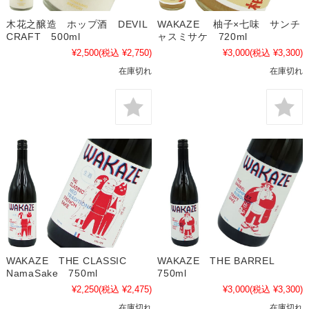
木花之醸造 ホップ酒 DEVIL
WAKAZE 柚子×七味 サンチ
CRAFT 500ml
ャスミサケ 720ml
¥2,500
(税込 ¥2,750)
¥3,000
(税込 ¥3,300)
在庫切れ
在庫切れ
WAKAZE THE CLASSIC
WAKAZE THE BARREL
NamaSake 750ml
750ml
¥2,250
(税込 ¥2,475)
¥3,000
(税込 ¥3,300)
在庫切れ
在庫切れ