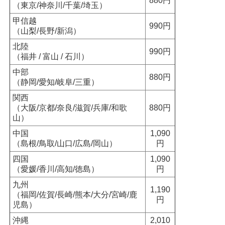
880円
（東京/神奈川/千葉/埼玉）
甲信越
990円
（山梨/長野/新潟）
北陸
990円
（福井 / 富山 / 石川）
中部
880円
（静岡/愛知/岐阜/三重）
関西
（大阪/京都/奈良/滋賀/兵庫/和歌
880円
山）
中国
1,090
（島根/鳥取/山口/広島/岡山）
円
四国
1,090
（愛媛/香川/高知/徳島）
円
九州
1,190
（福岡/佐賀/長崎/熊本/大分/宮崎/鹿
円
児島）
沖縄
2,010