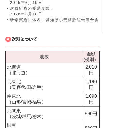
2025年6月19日
・次回研修の受講期限：
2028年6月18日
・研修実施団体名：愛知県小売酒販組合連合会
金額
地域
(税別）
北海道
2,010
（北海道）
円
北東北
1,190
（青森/秋田/岩手）
円
南東北
1,090
（山形/宮城/福島）
円
北関東
990円
（茨城/群馬/栃木）
関東