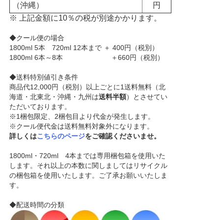
（沖縄）
円
※ 上記金額に10％の税が別途かかります。
◆クール便の場合
1800ml 5本 720ml 12本まで ＋ 400円（税別）
1800ml 6本～8本 ＋660円（税別）
◆送料特別値引き条件
商品代12,000円（税別）以上ごとに1送料無料（北
海道・北東北・沖縄・九州は
送料半額
）とさせてい
ただいております。
※1梱包限定、2梱包目より代金が発生します。
※クール便代金は送料無料対象外になります。
詳しくは
こちらのページ
をご確認くださいませ。
1800ml・720ml 4本までは専用梱包箱を使用いた
します。それ以上の本数に関しましてはリサイクル
の梱包箱を使用いたします。ご了承お願いいたしま
す。
◆配送時間の分類