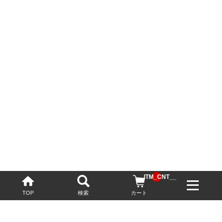
__ITM_CNT__
TOP
検索
カート
配送・送料について