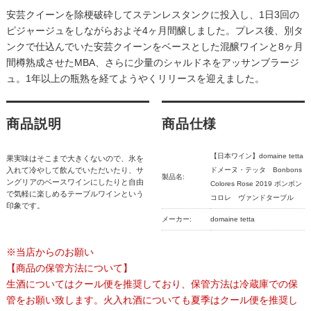
安芸クイーンを除梗破砕してステンレスタンクに投入し、1日3回の
ピジャージュをしながらおよそ4ヶ月間醸しました。プレス後、別タ
ンクで仕込んでいた安芸クイーンをベースとした混醸ワインと8ヶ月
間樽熟成させたMBA、さらに少量のシャルドネをアッサンブラージ
ュ。1年以上の瓶熟を経てようやくリリースを迎えました。
商品説明
商品仕様
【日本ワイン】domaine tetta
果実味はそこまで大きくないので、氷を
入れて冷やして飲んでいただいたり、サ
ドメーヌ・テッタ Bonbons
製品名:
ングリアのベースワインにしたりと自由
Colores Rose 2019 ボンボン
で気軽に楽しめるテーブルワインという
コロレ ヴァンドターブル
印象です。
メーカー:
domaine tetta
※当店からのお願い
【商品の保管方法について】
生酒についてはクール便を推奨しており、保管方法は冷蔵庫での保
管をお願い致します。火入れ酒についても夏季はクール便を推奨し