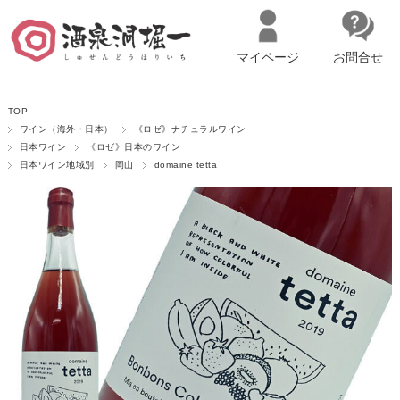
マイページ
お問合せ
__ITM_CNT__
名古屋市西区の「造り手の想いを伝える」日本酒・ワインセレクトショ
TOP
ップ
マイページへログイン
カートをみる
ワイン（海外・日本）
《ロゼ》ナチュラルワイン
日本ワイン
《ロゼ》日本のワイン
日本ワイン地域別
岡山
domaine tetta