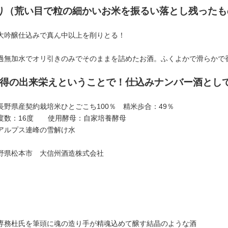
り（荒い目で粒の細かいお米を振るい落とし残ったも
大吟醸仕込みで真ん中以上を削りとる！
過無加水でオリ引きのみでそのままを詰めたお酒。ふくよかで滑らかで
得の出来栄えということで！仕込みナンバー酒とし
長野県産契約栽培米ひとごこち100％ 精米歩合：49％
度数：16度 使用酵母：自家培養酵母
アルプス連峰の雪解け水
野県松本市 大信州酒造株式会社
専務杜氏を筆頭に魂の造り手が精魂込めて醸す結晶のような酒