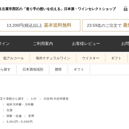
名古屋市西区の「造り手の想いを伝える」日本酒・ワインセレクトショップ
基本送料無料
最
13,200円(税込)以上
23:59迄のご注文で
ワイン
ご利用案内
お客様レビュー
お
低アルコール
海外ナチュラルワイン
ウイスキー
ギフト
から探す
日本酒地域別
贈答
ギフト
五十音順から探す
た行
大信州/大信州酒造
純米大吟醸・大吟醸
生酒
関東・信越
長野
3,001円～5,000円