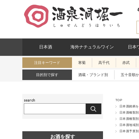
日本酒
海外ナチュラルワイン
日本
注目キーワード
寒菊
高千代
赤武
目的別で探す
酒蔵・ブランド別
五十音順
TOP
日本酒銘柄を
日本酒種類別
日本酒種類別
日本酒地域別
日本酒予算別
お酒を探す