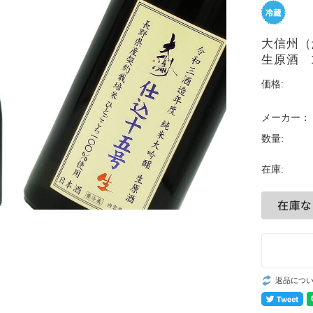
大信州
生原酒 1
価格:
メーカー：
数量:
在庫:
返品につ