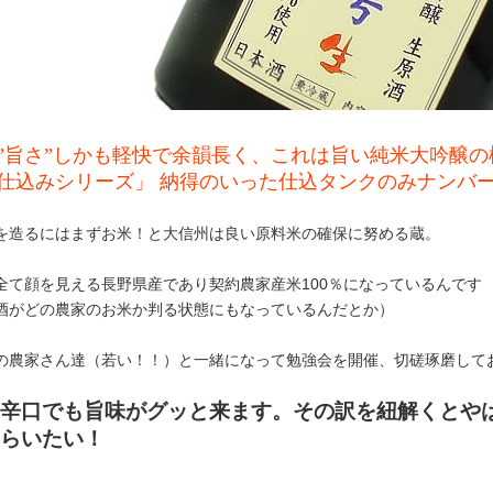
”旨さ”しかも軽快で余韻長く、これは旨い純米大吟醸
仕込みシリーズ」 納得のいった仕込タンクのみナンバ
を造るにはまずお米！と大信州は良い原料米の確保に努める蔵。
全て顔を見える長野県産であり契約農家産米100％になっているんです
酒がどの農家のお米か判る状態にもなっているんだとか）
の農家さん達（若い！！）と一緒になって勉強会を開催、切磋琢磨して
辛口でも旨味がグッと来ます。その訳を紐解くとや
らいたい！