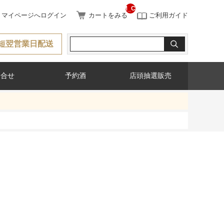
__ITM_CNT__
マイページへログイン
カートをみる
ご利用ガイド
短翌営業日配送
問合せ
予約酒
店頭抽選販売