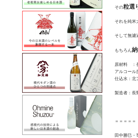
粒選
その
それを純米
そして無濾
納
もちろん
原材料 ：
アルコール
仕込水：北
製造者：長
＝＝＝＝＝
田中勝巳・