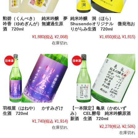
勲碧（くんぺき） 純米吟醸 夢
純米吟醸 洞（ほら）
吟香（ゆめぎんが）無濾過生原
Shusendoオリジナル 微発泡お
酒 720ml
りがらみ生酒 720ml
¥1,880
(税込 ¥2,068)
¥1,650
(税込 ¥1,815)
在庫切れ
羽根屋（はねや） かすみざけ
【一本限定】亀泉（かめいず
生酒 720ml
み） CEL酵母 純米吟醸原酒
新酒 生酒 720ml
¥1,740
(税込 ¥1,914)
¥2,278
(税込 ¥2,506)
在庫切れ
在庫切れ