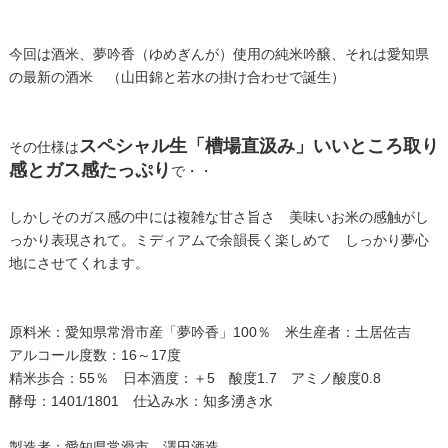
今回は酒米、夢吟香（ゆめぎんが）使用の純米吟醸、それは愛知県
の最新の酒米 （山田錦と若水の掛け合わせで誕生）
スペシャル生「槽場直汲み」いいところ取り
その仕様は
感とガス感たっぷり
で・・
しかしそのガス感の中には複雑な甘さ旨さ 美味いお米の感触がし
っかり表現されて。ミディアムで余韻長く楽しめて しっかり夢心
地にさせてくれます。
原料米：愛知県常滑市産「夢吟香」100％ 米生産者：土居佐吉
アルコール度数：16～17度
精米歩合：55％ 日本酒度：＋5 酸度1.7 アミノ酸度0.8
酵母：1401/1801 仕込み水：知多湧き水
製造者：愛知県常滑市 澤田酒造