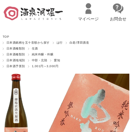
マイページ
お問合せ
__ITM_CNT__
名古屋市西区の「造り手の想いを伝える」日本酒・ワインセレクトショ
TOP
ップ
マイページへログイン
カートをみる
日本酒銘柄を五十音順から探す
は行
白老/澤田酒造
日本酒種類別
生酒
日本酒種類別
純米吟醸・吟醸
日本酒地域別
中部・北陸
愛知
日本酒予算別
1,001円～3,000円