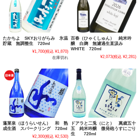
たかちよ SKYおりがらみ 氷温
百春（ひゃくしゅん） 純米吟
貯蔵 無調整生 720ml
醸 白麹 無濾過生直汲み
WHITE 720ml
¥1,700
(税込 ¥1,870)
¥2,073
(税込 ¥2,281)
在庫切れ
蓬莱泉（ほうらいせん） 和 熟
ドアラと二兎（にと） 萬歳五十
成生酒 スパークリング 720ml
五 純米吟醸 微発砲うすにごり
生 720ml
¥2,300
(税込 ¥2,530)