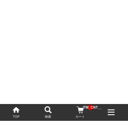
__ITM_CNT__
TOP
検索
カート
配送・送料について