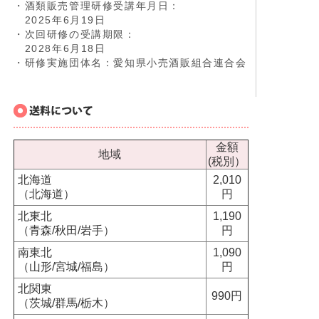
・酒類販売管理研修受講年月日：
2025年6月19日
・次回研修の受講期限：
2028年6月18日
・研修実施団体名：愛知県小売酒販組合連合会
金額
地域
(税別）
北海道
2,010
（北海道）
円
北東北
1,190
（青森/秋田/岩手）
円
南東北
1,090
（山形/宮城/福島）
円
北関東
990円
（茨城/群馬/栃木）