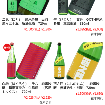
二兎（にと） 純米吟醸 出羽
聖（ひじり） 渡舟 GOTH純米
燦々五十五 新酒生酒 720ml
吟醸 直詰生酒 720ml
¥1,800
(税込 ¥1,980)
¥1,825
(税込 ¥2,008)
在庫切れ
白老（はくろう） 千八 純米吟
西之門（にしのもん） 純米吟
醸 槽場直汲み 生原酒 （広島
醸 無濾過生・別誂 720ml
ミックス） 720ml
¥1,500
(税込 ¥1,650)
¥2,026
(税込 ¥2,229)
在庫切れ
在庫切れ