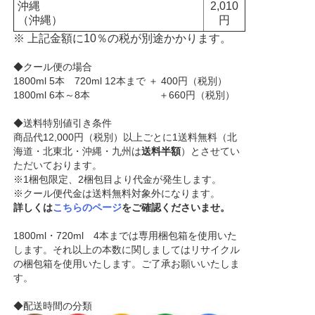
沖縄
2,010
（沖縄）
円
※ 上記金額に10％の税が別途かかります。
◆クール便の場合
1800ml 5本 720ml 12本まで ＋ 400円（税別）
1800ml 6本～8本 ＋660円（税別）
◆送料特別値引き条件
商品代12,000円（税別）以上ごとに1送料無料（北
海道・北東北・沖縄・九州は
送料半額
）とさせてい
ただいております。
※1梱包限定、2梱包目より代金が発生します。
※クール便代金は送料無料対象外になります。
詳しくは
こちらのページ
をご確認くださいませ。
1800ml・720ml 4本までは専用梱包箱を使用いた
します。それ以上の本数に関しましてはリサイクル
の梱包箱を使用いたします。ご了承お願いいたしま
す。
◆配送時間の分類