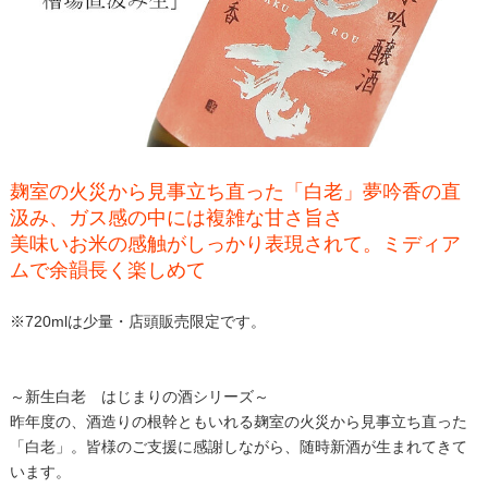
麹室の火災から見事立ち直った「白老」夢吟香の直
汲み、ガス感の中には複雑な甘さ旨さ
美味いお米の感触がしっかり表現されて。ミディア
ムで余韻長く楽しめて
※720mlは少量・店頭販売限定です。
～新生白老 はじまりの酒シリーズ～
昨年度の、酒造りの根幹ともいれる麹室の火災から見事立ち直った
「白老」。皆様のご支援に感謝しながら、随時新酒が生まれてきて
います。