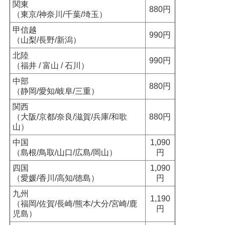
関東
880円
（東京/神奈川/千葉/埼玉）
甲信越
990円
（山梨/長野/新潟）
北陸
990円
（福井 / 富山 / 石川）
中部
880円
（静岡/愛知/岐阜/三重）
関西
（大阪/京都/奈良/滋賀/兵庫/和歌
880円
山）
中国
1,090
（島根/鳥取/山口/広島/岡山）
円
四国
1,090
（愛媛/香川/高知/徳島）
円
九州
1,190
（福岡/佐賀/長崎/熊本/大分/宮崎/鹿
円
児島）