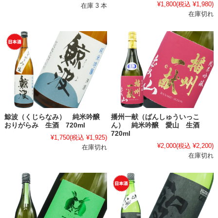
¥1,800
(税込 ¥1,980)
在庫 3 本
在庫切れ
鯨波（くじらなみ） 純米吟醸
播州一献（ばんしゅういっこ
おりがらみ 生酒 720ml
ん） 純米吟醸 愛山 生酒
720ml
¥1,750
(税込 ¥1,925)
¥2,000
(税込 ¥2,200)
在庫切れ
在庫切れ