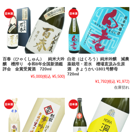
百春（ひゃくしゅん） 純米大吟
白老（はくろう）純米吟醸 減農
醸 槽搾り 令和8年全国新酒鑑
薬栽培・若水 槽場直汲み生原
評会 金賞受賞酒 720ml
酒 きょうかい1801号酵母
720ml
¥5,000
(税込 ¥5,500)
¥1,792
(税込 ¥1,972)
在庫切れ