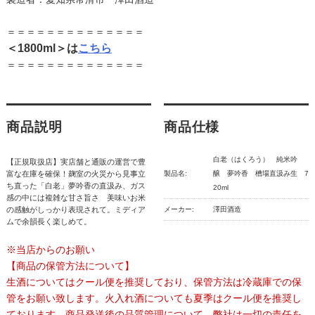
＝＝＝＝＝＝＝＝＝＝＝＝＝＝
＜1800ml＞は
こちら
＝＝＝＝＝＝＝＝＝＝＝＝＝＝
商品説明
商品仕様
白老（はくろう） 純米吟
【正規取扱店】実店舗と通販の運営で豊
富な在庫を確保！麹室の火災から見事立
製品名:
醸 夢吟香 槽場直汲み生 7
ち直った「白老」夢吟香の直汲み、ガス
20ml
感の中には複雑な甘さ旨さ 美味いお米
の感触がしっかり表現されて。ミディア
メーカー:
澤田酒造
ムで余韻長く楽しめて。
※当店からのお願い
【商品の保管方法について】
生酒についてはクール便を推奨しており、保管方法は冷蔵庫での保
管をお願い致します。火入れ酒についても夏季はクール便を推奨し
ております。商品発送後の品質管理について、弊社は一切の責任を