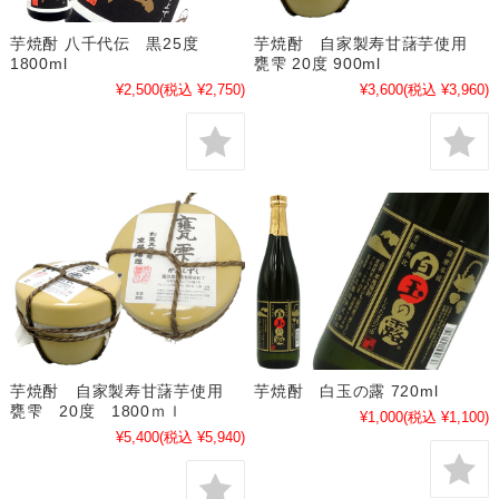
芋焼酎 八千代伝 黒25度
芋焼酎 自家製寿甘藷芋使用
1800ml
甕雫 20度 900ml
¥2,500
(税込 ¥2,750)
¥3,600
(税込 ¥3,960)
芋焼酎 自家製寿甘藷芋使用
芋焼酎 白玉の露 720ml
甕雫 20度 1800ｍｌ
¥1,000
(税込 ¥1,100)
¥5,400
(税込 ¥5,940)