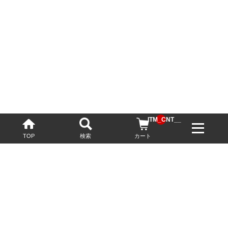
__ITM_CNT__
TOP
検索
カート
配送・送料について
お酒の鮮度を保つため、必要に応じてクール便で配送いたします。