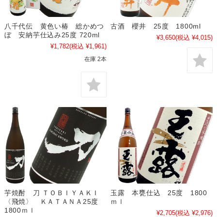
八千代伝 黄色い椿 総かめつ
古酒 櫻井 25度 1800ml
ぼ 安納芋仕込み25度 720ml
¥3,650
(税込 ¥4,015)
¥1,782
(税込 ¥1,961)
在庫 2本
芋焼酎 刀 ＴＯＢＩＹＡＫＩ
玉露 本甕仕込 25度 1800
〈飛焼〉 ＫＡＴＡＮＡ25度
ｍｌ
1800ｍｌ
¥2,705
(税込 ¥2,976)