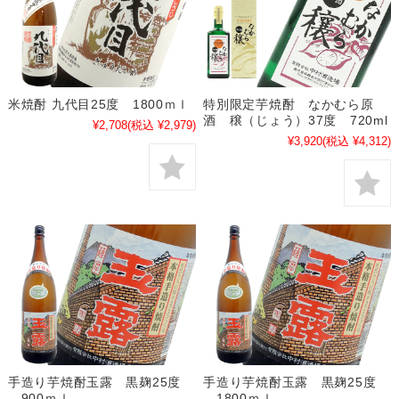
米焼酎 九代目25度 1800ｍｌ
特別限定芋焼酎 なかむら原
酒 穣（じょう）37度 720ml
¥2,708
(税込 ¥2,979)
¥3,920
(税込 ¥4,312)
手造り芋焼酎玉露 黒麹25度
手造り芋焼酎玉露 黒麹25度
900ｍｌ
1800ｍｌ