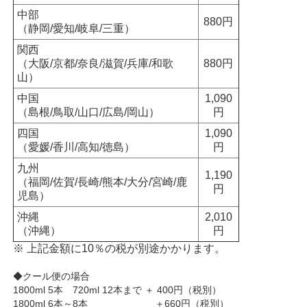
中部
880円
（静岡/愛知/岐阜/三重）
関西
（大阪/京都/奈良/滋賀/兵庫/和歌
880円
山）
中国
1,090
（島根/鳥取/山口/広島/岡山）
円
四国
1,090
（愛媛/香川/高知/徳島）
円
九州
1,190
（福岡/佐賀/長崎/熊本/大分/宮崎/鹿
円
児島）
沖縄
2,010
（沖縄）
円
※ 上記金額に10％の税が別途かかります。
◆クール便の場合
1800ml 5本 720ml 12本まで ＋ 400円（税別）
1800ml 6本～8本 ＋660円（税別）