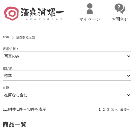
マイページ
お問合せ
__ITM_CNT__
名古屋市西区の「造り手の想いを伝える」日本酒・ワインセレクトショ
TOP
焼酎製造元別
ップ
マイページへログイン
カートをみる
表示切替：
並び順：
在庫：
113件中1件～40件を表示
1
2
3
次へ
最後へ
商品一覧