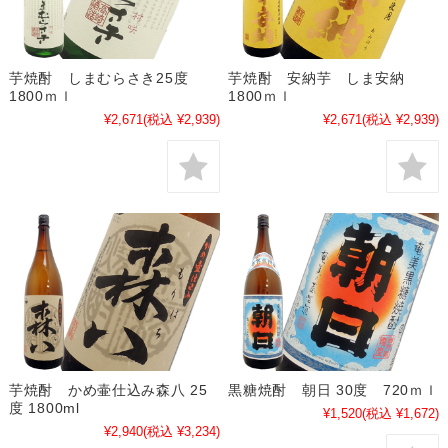
芋焼酎 しまむらさき25度
芋焼酎 安納芋 しま安納
1800ｍｌ
1800ｍｌ
¥2,671
(税込 ¥2,939)
¥2,671
(税込 ¥2,939)
芋焼酎 かめ壷仕込み森八 25
黒糖焼酎 朝日 30度 720ｍｌ
度 1800ml
¥1,520
(税込 ¥1,672)
¥2,940
(税込 ¥3,234)