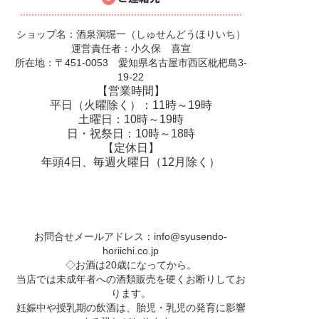
ショップ名：酒泉洞堀一（しゅせんどうほりいち）
運営責任者：小久保 喜宣
所在地：〒451-0053 愛知県名古屋市西区枇杷島3-
19-22
【営業時間】
平日（火曜除く）：11時～19時
土曜日：10時～19時
日・祝祭日：10時～18時
【定休日】
年頭4日、毎週火曜日（12月除く）
お問合せメールアドレス：
info@syusendo-
horiichi.co.jp
◇お酒は20歳になってから。
当店では未成年者への酒類販売を硬くお断りしてお
ります。
妊娠中や授乳期の飲酒は、胎児・乳児の発育に影響