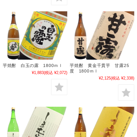
芋焼酎 白玉の露 1800ｍｌ
芋焼酎 黄金千貫芋 甘露25
度 1800ｍｌ
¥1,883
(税込 ¥2,072)
¥2,125
(税込 ¥2,338)