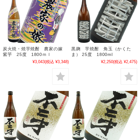
炭火焼・焼芋焼酎 農家の嫁
黒麹 芋焼酎 角玉（かくた
紫芋 25度 1800ｍｌ
ま） 25度 1800ml
¥3,043
(税込 ¥3,348)
¥2,250
(税込 ¥2,475)