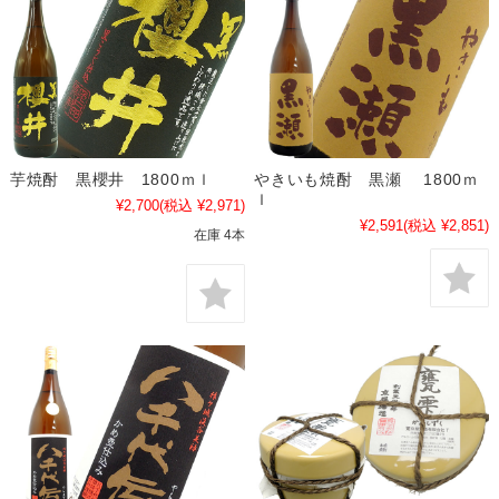
芋焼酎 黒櫻井 1800ｍｌ
やきいも焼酎 黒瀬 1800ｍ
ｌ
¥2,700
(税込 ¥2,971)
¥2,591
(税込 ¥2,851)
在庫 4本