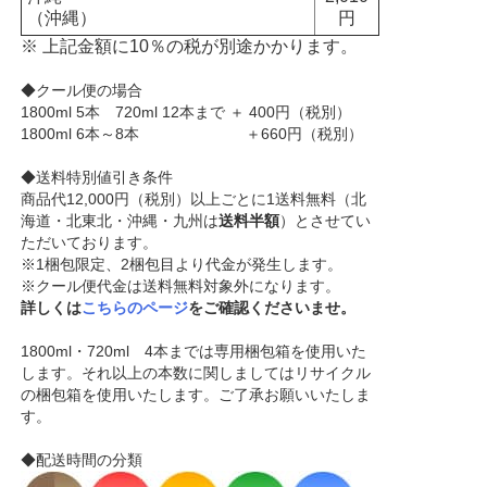
（沖縄）
円
※ 上記金額に10％の税が別途かかります。
◆クール便の場合
1800ml 5本 720ml 12本まで ＋ 400円（税別）
1800ml 6本～8本 ＋660円（税別）
◆送料特別値引き条件
商品代12,000円（税別）以上ごとに1送料無料（北
海道・北東北・沖縄・九州は
送料半額
）とさせてい
ただいております。
※1梱包限定、2梱包目より代金が発生します。
※クール便代金は送料無料対象外になります。
詳しくは
こちらのページ
をご確認くださいませ。
1800ml・720ml 4本までは専用梱包箱を使用いた
します。それ以上の本数に関しましてはリサイクル
の梱包箱を使用いたします。ご了承お願いいたしま
す。
◆配送時間の分類