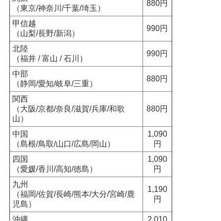
880円
（東京/神奈川/千葉/埼玉）
甲信越
990円
（山梨/長野/新潟）
北陸
990円
（福井 / 富山 / 石川）
中部
880円
（静岡/愛知/岐阜/三重）
関西
（大阪/京都/奈良/滋賀/兵庫/和歌
880円
山）
中国
1,090
（島根/鳥取/山口/広島/岡山）
円
四国
1,090
（愛媛/香川/高知/徳島）
円
九州
1,190
（福岡/佐賀/長崎/熊本/大分/宮崎/鹿
円
児島）
沖縄
2,010