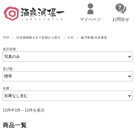
マイページ
お問合せ
__ITM_CNT__
名古屋市西区の「造り手の想いを伝える」日本酒・ワインセレクトショ
TOP
日本酒銘柄を五十音順から探す
か行
越乃寒梅/石本酒造
ップ
マイページへログイン
カートをみる
表示切替：
並び順：
在庫：
11件中1件～11件を表示
商品一覧