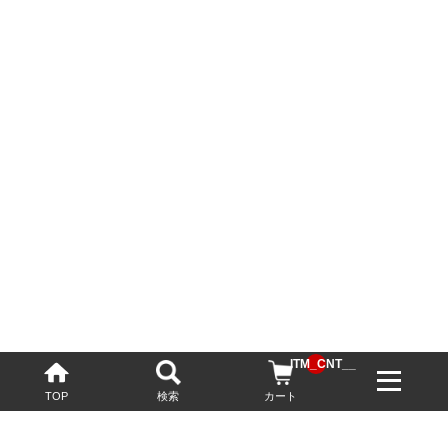
__ITM_CNT__
TOP
検索
カート
配送・送料について