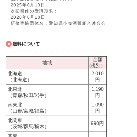
2025年6月19日
・次回研修の受講期限：
2028年6月18日
・研修実施団体名：愛知県小売酒販組合連合会
金額
地域
(税別）
北海道
2,010
（北海道）
円
北東北
1,190
（青森/秋田/岩手）
円
南東北
1,090
（山形/宮城/福島）
円
北関東
990円
（茨城/群馬/栃木）
関東