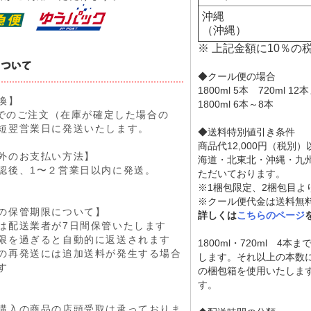
沖縄
（沖縄）
※ 上記金額に10％の
◆クール便の場合
1800ml 5本 720ml 1
換】
1800ml 6本～8
9までのご注文（在庫が確定した場合の
短翌営業日に発送いたします。
◆送料特別値引き条件
商品代12,000円（税別
外のお支払い方法】
海道・北東北・沖縄・九
認後、1〜２営業日以内に発送。
ただいております。
※1梱包限定、2梱包目よ
※クール便代金は送料無
の保管期限について】
詳しくは
こちらのページ
は配送業者が7日間保管いたします
限を過ぎると自動的に返送されます
1800ml・720ml 4
の再発送には追加送料が発生する場合
します。それ以上の本数
す
の梱包箱を使用いたしま
す。
購入の商品の店頭受取は承っておりま