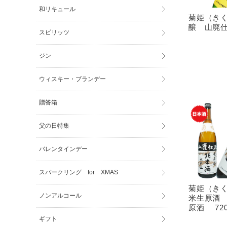
和リキュール
菊姫（き
醸 山廃仕込
スピリッツ
ジン
ウィスキー・ブランデー
贈答箱
父の日特集
バレンタインデー
スパークリング for XMAS
菊姫（き
ノンアルコール
米生原酒
原酒 720
ギフト