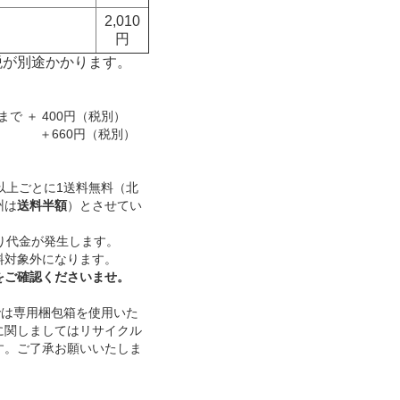
2,010
円
税が別途かかります。
2本まで ＋ 400円（税別）
本 ＋660円（税別）
）以上ごとに1送料無料（北
州は
送料半額
）とさせてい
り代金が発生します。
料対象外になります。
をご確認くださいませ。
本までは専用梱包箱を使用いた
に関しましてはリサイクル
す。ご了承お願いいたしま