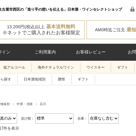
名古屋市西区の「造り手の想いを伝える」日本酒・ワインセレクトショップ
基本送料無料
13,200円(税込)以上
最
AM0時迄ご注文
※ネットでご購入されたお客様限定
ワイン
ご利用案内
お客様レビュー
お
低アルコール
海外ナチュラルワイン
ウイスキー
ギフト
から探す
日本酒地域別
贈答
ギフト
酒地域別
中部・北陸
石川
並び順：
在庫：
17件を表示