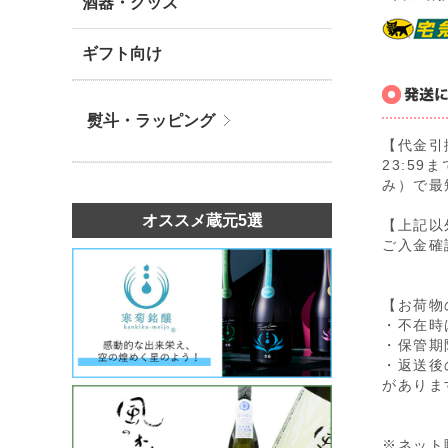
酒器・グッズ
ギフト向け
熨斗・ラッピング
【代金引
23:5
み）で最
オススメ蔵元5選
【上記以
ご入金確
【お荷物
・不在時
・保管期
・返送後
がありま
※ネット