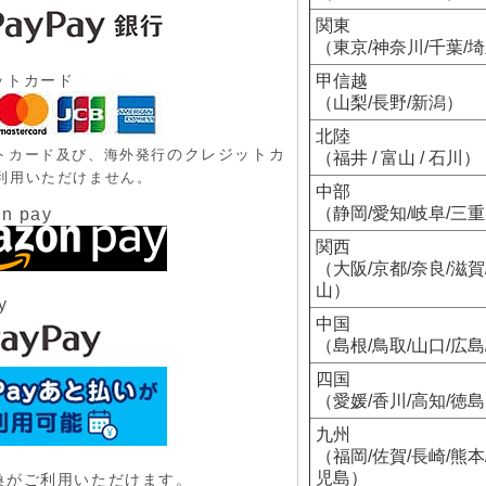
関東
（東京/神奈川/千葉/
ットカード
甲信越
（山梨/長野/新潟）
北陸
のクレジットカ
トカード及び、
海外発行
（福井 / 富山 / 石川）
利用いただけません。
中部
（静岡/愛知/岐阜/三
n pay
関西
（大阪/京都/奈良/滋賀
山）
y
中国
（島根/鳥取/山口/広島
四国
（愛媛/香川/高知/徳
九州
（福岡/佐賀/長崎/熊本
児島）
換がご利用いただけます。