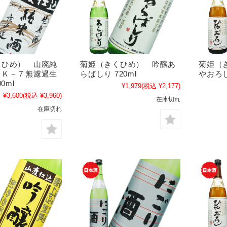
くひめ） 山廃純
菊姫（きくひめ） 吟醸あ
菊姫（
 Ｋ－７無濾過生
らばしり 720ml
やおろし
0ml
¥1,979
(税込 ¥2,177)
¥3,600
(税込 ¥3,960)
在庫切れ
在庫切れ