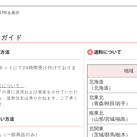
17件を表示
用ガイド
ネットにて24時間受け付けておりま
地域
北海道
文について：
（北海道）
了の度に決済および発送をさせていただ
北東北
め、追加注文は承りかねます。ご了承く
（青森/秋田/岩手）
せ。
南東北
（山形/宮城/福島）
北関東
込（一部商品のみ）
（茨城/群馬/栃木）