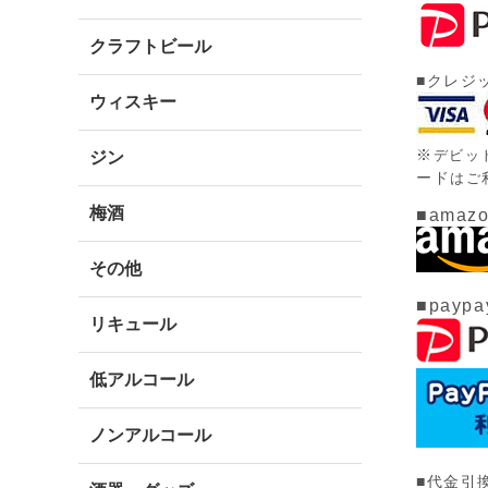
クラフトビール
■クレジ
ウィスキー
※
デビッ
ジン
ード
はご
梅酒
■amazo
その他
■paypa
リキュール
低アルコール
ノンアルコール
■代金引