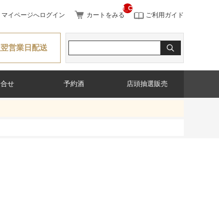
__ITM_CNT__
マイページへログイン
カートをみる
ご利用ガイド
短翌営業日配送
問合せ
予約酒
店頭抽選販売