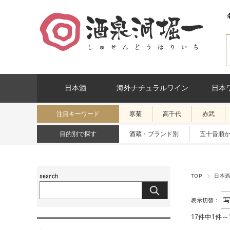
日本酒
海外ナチュラルワイン
日本
注目キーワード
寒菊
高千代
赤武
目的別で探す
酒蔵・ブランド別
五十音順
TOP
日本
表示切替：
17件中1件～