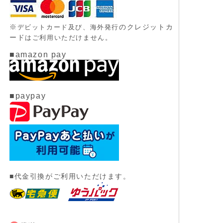
※
のクレジットカ
デビットカード及び、
海外発行
ード
はご利用いただけません。
■amazon pay
■paypay
■代金引換がご利用いただけます。