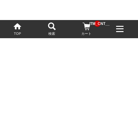
__ITM_CNT__
TOP
検索
カート
配送・送料について
お酒の鮮度を保つため、必要に応じてクール便で配送いたします。
基本送料無料
13,200円(税込)以上
※ネットでご購入されたお客様限定