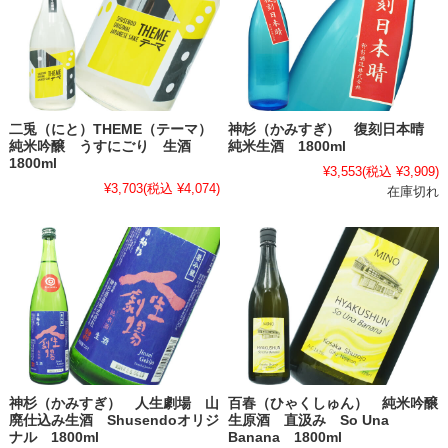
二兎（にと）THEME（テーマ）
神杉（かみすぎ） 復刻日本晴
純米吟醸 うすにごり 生酒
純米生酒 1800ml
1800ml
¥3,553
(税込 ¥3,909)
¥3,703
(税込 ¥4,074)
在庫切れ
神杉（かみすぎ） 人生劇場 山
百春（ひゃくしゅん） 純米吟醸
廃仕込み生酒 Shusendoオリジ
生原酒 直汲み So Una
ナル 1800ml
Banana 1800ml