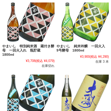
やまいし 特別純米酒 蔵付き酵
やまいし 純米吟醸 一回火入
母 一回火入れ 瓶貯蔵
9号酵母 1800ml
1800ml
¥3,900
(税込 ¥4,290)
¥3,708
(税込 ¥4,079)
在庫 3 本
在庫切れ