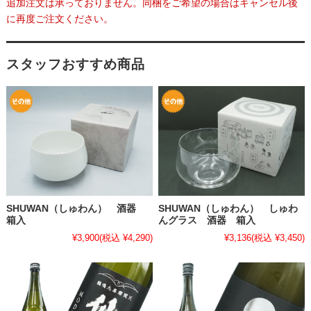
追加注文は承っておりません。同梱をご希望の場合はキャンセル後
に再度ご注文ください。
スタッフおすすめ商品
SHUWAN（しゅわん） 酒器
SHUWAN（しゅわん） しゅわ
箱入
んグラス 酒器 箱入
¥3,900
(税込 ¥4,290)
¥3,136
(税込 ¥3,450)