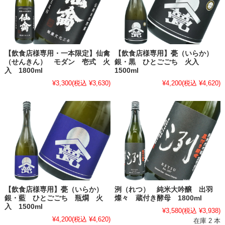
【飲食店様専用・一本限定】仙禽
【飲食店様専用】甍（いらか）
（せんきん） モダン 壱式 火
銀・黒 ひとごごち 火入
入 1800ml
1500ml
¥3,300
(税込 ¥3,630)
¥4,200
(税込 ¥4,620)
【飲食店様専用】甍（いらか）
洌（れつ） 純米大吟醸 出羽
銀・藍 ひとごごち 瓶燗 火
燦々 蔵付き酵母 1800ml
入 1500ml
¥3,580
(税込 ¥3,938)
¥4,200
(税込 ¥4,620)
在庫 2 本