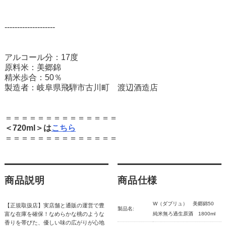
--------------------
アルコール分：17度
原料米：美郷錦
精米歩合：50％
製造者：岐阜県飛騨市古川町 渡辺酒造店
＝＝＝＝＝＝＝＝＝＝＝＝＝＝
＜720ml＞は
こちら
＝＝＝＝＝＝＝＝＝＝＝＝＝＝
商品説明
商品仕様
W（ダブリュ） 美郷錦50
【正規取扱店】実店舗と通販の運営で豊
製品名:
富な在庫を確保！なめらかな桃のような
純米無ろ過生原酒 1800ml
香りを帯びた、優しい味の広がりが心地