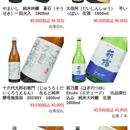
やまいし 純米吟醸 蒼石（そう
大信州（だいしんしゅう） 手い
せき）一回火入 1800ml
っぱい 生酒 1800ml
¥3,650
(税込 ¥4,015)
¥6,000
(税込 ¥6,600)
在庫切れ
十六代九郎右衛門（じゅうろくだ
萩乃露（はぎのつゆ）
いくろうえもん） 生もと純米
Etude（エチュード） 出品酒仕
酵母無添加 2023BY 1800ml
込み 純米大吟醸 生酒
1800ml
¥3,630
(税込 ¥3,993)
¥3,500
(税込 ¥3,850)
在庫切れ
在庫 2 本