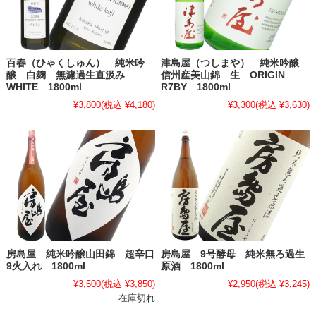
百春（ひゃくしゅん） 純米吟
津島屋（つしまや） 純米吟醸
醸 白麹 無濾過生直汲み
信州産美山錦 生 ORIGIN
WHITE 1800ml
R7BY 1800ml
¥3,800
(税込 ¥4,180)
¥3,300
(税込 ¥3,630)
房島屋 純米吟醸山田錦 超辛口
房島屋 9号酵母 純米無ろ過生
9火入れ 1800ml
原酒 1800ml
¥3,500
(税込 ¥3,850)
¥2,950
(税込 ¥3,245)
在庫切れ