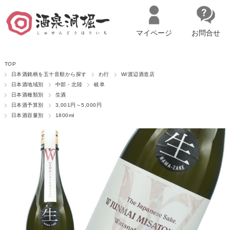
マイページ
お問合せ
__ITM_CNT__
名古屋市西区の「造り手の想いを伝える」日本酒・ワインセレクトショ
TOP
ップ
マイページへログイン
カートをみる
日本酒銘柄を五十音順から探す
わ行
W/渡辺酒造店
日本酒地域別
中部・北陸
岐阜
日本酒種類別
生酒
日本酒予算別
3,001円～5,000円
日本酒容量別
1800ml