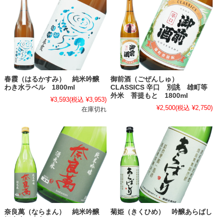
春霞（はるかすみ） 純米吟醸
御前酒（ごぜんしゅ）
わき水ラベル 1800ml
CLASSICS 辛口 別誂 雄町等
外米 菩提もと 1800ml
¥3,593
(税込 ¥3,953)
¥2,500
(税込 ¥2,750)
在庫切れ
奈良萬（ならまん） 純米吟醸
菊姫（きくひめ） 吟醸あらばし