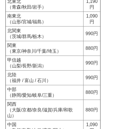
北東北
1,190
（青森/秋田/岩手）
円
南東北
1,090
（山形/宮城/福島）
円
北関東
990円
（茨城/群馬/栃木）
関東
880円
（東京/神奈川/千葉/埼玉）
甲信越
990円
（山梨/長野/新潟）
北陸
990円
（福井 / 富山 / 石川）
中部
880円
（静岡/愛知/岐阜/三重）
関西
（大阪/京都/奈良/滋賀/兵庫/和歌
880円
山）
中国
1,090