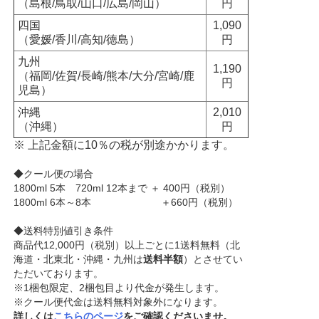
（島根/鳥取/山口/広島/岡山）
円
四国
1,090
（愛媛/香川/高知/徳島）
円
九州
1,190
（福岡/佐賀/長崎/熊本/大分/宮崎/鹿
円
児島）
沖縄
2,010
（沖縄）
円
※ 上記金額に10％の税が別途かかります。
◆クール便の場合
1800ml 5本 720ml 12本まで ＋ 400円（税別）
1800ml 6本～8本 ＋660円（税別）
◆送料特別値引き条件
商品代12,000円（税別）以上ごとに1送料無料（北
海道・北東北・沖縄・九州は
送料半額
）とさせてい
ただいております。
※1梱包限定、2梱包目より代金が発生します。
※クール便代金は送料無料対象外になります。
詳しくは
こちらのページ
をご確認くださいませ。