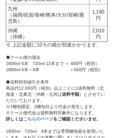
九州
1,190
（福岡/佐賀/長崎/熊本/大分/宮崎/鹿
円
児島）
沖縄
2,010
（沖縄）
円
※ 上記金額に10％の税が別途かかります。
◆クール便の場合
1800ml 5本 720ml 12本まで ＋ 400円（税別）
1800ml 6本～8本 ＋660円（税別）
◆送料特別値引き条件
商品代12,000円（税別）以上ごとに1送料無料（北
海道・北東北・沖縄・九州は
送料半額
）とさせてい
ただいております。
※1梱包限定、2梱包目より代金が発生します。
※クール便代金は送料無料対象外になります。
詳しくは
こちらのページ
をご確認くださいませ。
1800ml・720ml 4本までは専用梱包箱を使用いた
します。それ以上の本数に関しましてはリサイクル