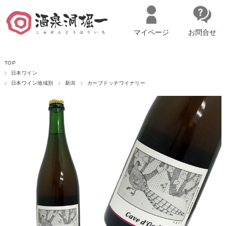
マイページ
お問合せ
__ITM_CNT__
名古屋市西区の「造り手の想いを伝える」日本酒・ワインセレクトショ
TOP
ップ
マイページへログイン
カートをみる
日本ワイン
日本ワイン地域別
新潟
カーブドッチワイナリー