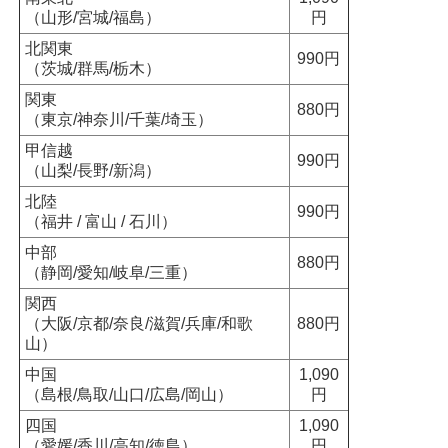
（山形/宮城/福島）
円
北関東
990円
（茨城/群馬/栃木）
関東
880円
（東京/神奈川/千葉/埼玉）
甲信越
990円
（山梨/長野/新潟）
北陸
990円
（福井 / 富山 / 石川）
中部
880円
（静岡/愛知/岐阜/三重）
関西
（大阪/京都/奈良/滋賀/兵庫/和歌
880円
山）
中国
1,090
（島根/鳥取/山口/広島/岡山）
円
四国
1,090
（愛媛/香川/高知/徳島）
円