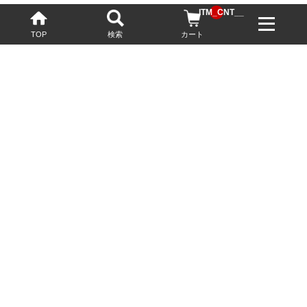
__ITM_CNT__
TOP
検索
カート
配送・送料について
お酒の鮮度を保つため、必要に応じてクール便で配送いたします。
基本送料無料
13,200円(税込)以上
※ネットでご購入されたお客様限定
最短翌営業日配送
23:59迄のご注文で