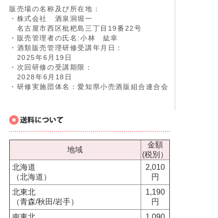
販売場の名称及び所在地：
・株式会社 酒泉洞堀一
名古屋市西区枇杷島三丁目19番22号
・販売管理者の氏名:小林 紘幸
・酒類販売管理研修受講年月日：
2025年6月19日
・次回研修の受講期限：
2028年6月18日
・研修実施団体名：愛知県小売酒販組合連合会
金額
地域
(税別）
北海道
2,010
（北海道）
円
北東北
1,190
（青森/秋田/岩手）
円
南東北
1,090