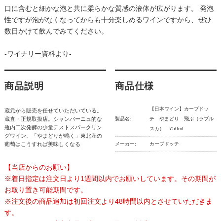
口に含むと細かな泡と共に柔らかな質感の液体が広がります。 発泡
性ですが泡がなくなってからも十分楽しめるワインですから、ぜひ
数日かけて飲んでみてください。
-ワイナリー資料より-
商品説明
商品仕様
【日本ワイン】カーブドッ
蔵元から販売を任せていただいている。
蔵直・正規取扱店。シャンパーニュ的な
製品名:
チ やまどり 飛ぶ（ラブル
瓶内二次発酵の少量テストスパークリン
スカ） 750ml
グワイン、「やまどりが鳴く」東北産の
葡萄はこうすれば美味しくなる
メーカー:
カーブドッチ
【当店からのお願い】
※着日指定は注文日より1週間以内でお願いしています。その期間が
お取り置き可能期間です。
※注文後の商品追加は初回注文より48時間以内とさせていただきま
す。