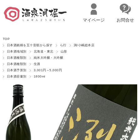
マイページ
お問合せ
__ITM_CNT__
名古屋市西区の「造り手の想いを伝える」日本酒・ワインセレクトショ
TOP
ップ
マイページへログイン
カートをみる
日本酒銘柄を五十音順から探す
ら行
洌/小嶋総本店
日本酒地域別
北海道・東北
山形
日本酒種類別
純米大吟醸・大吟醸
日本酒種類別
生酒
日本酒予算別
3,001円～5,000円
日本酒容量別
1800ml