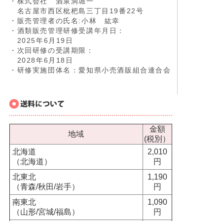
・株式会社 酒泉洞堀一
名古屋市西区枇杷島三丁目19番22号
・販売管理者の氏名:小林 紘幸
・酒類販売管理研修受講年月日：
2025年6月19日
・次回研修の受講期限：
2028年6月18日
・研修実施団体名：愛知県小売酒販組合連合会
金額
地域
(税別）
北海道
2,010
（北海道）
円
北東北
1,190
（青森/秋田/岩手）
円
南東北
1,090
（山形/宮城/福島）
円