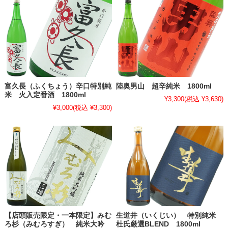
富久長（ふくちょう）辛口特別純
陸奥男山 超辛純米 1800ml
米 火入定番酒 1800ml
¥3,300
(税込 ¥3,630)
¥3,000
(税込 ¥3,300)
【店頭販売限定・一本限定】みむ
生道井（いくじい） 特別純米
ろ杉（みむろすぎ） 純米大吟
杜氏厳選BLEND 1800ml