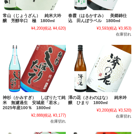
常山（じょうざん） 純米大吟
春霞（はるかすみ） 美郷錦仕
醸 芳醇辛口 極 1800ml
込 田んぼラベル 1800ml
¥4,200
(税込 ¥4,620)
¥3,593
(税込 ¥3,953)
在庫切れ
神杉（かみすぎ） しぼりたて純
澤の花（さわのはな） 純米吟
米 無濾過生 安城産「若水」
醸 ひまり 1800ml
2025年産100％ 1800ml
¥3,200
(税込 ¥3,520)
¥2,888
(税込 ¥3,177)
在庫切れ
在庫切れ