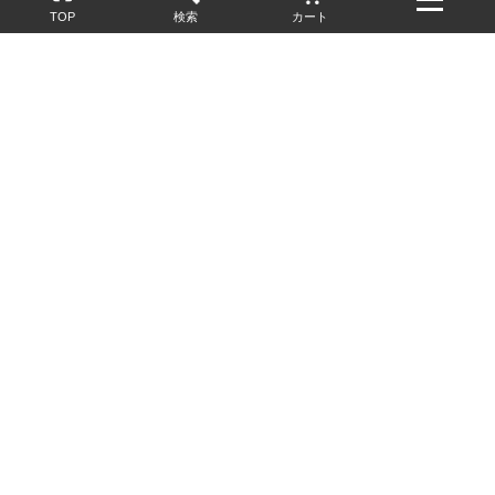
TOP
検索
カート
配送・送料について
お酒の鮮度を保つため、必要に応じてクール便で配送いたします。
基本送料無料
13,200円(税込)以上
※ネットでご購入されたお客様限定
最短翌営業日配送
23:59迄のご注文で