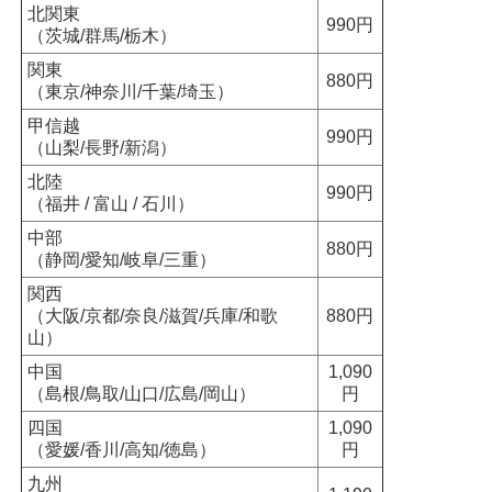
北関東
990円
（茨城/群馬/栃木）
関東
880円
（東京/神奈川/千葉/埼玉）
甲信越
990円
（山梨/長野/新潟）
北陸
990円
（福井 / 富山 / 石川）
中部
880円
（静岡/愛知/岐阜/三重）
関西
（大阪/京都/奈良/滋賀/兵庫/和歌
880円
山）
中国
1,090
（島根/鳥取/山口/広島/岡山）
円
四国
1,090
（愛媛/香川/高知/徳島）
円
九州