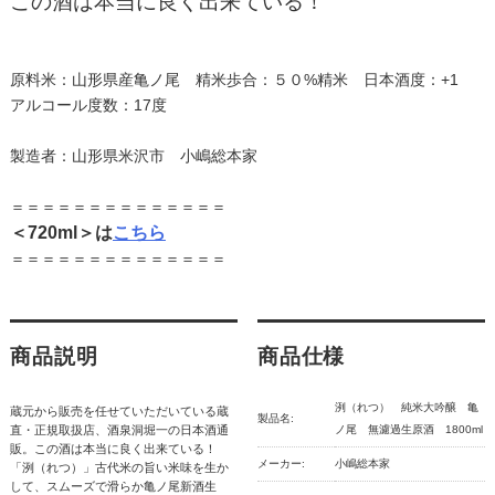
この酒は本当に良く出来ている！
原料米：山形県産亀ノ尾 精米歩合：５０%精米 日本酒度：+1
アルコール度数：17度
製造者：山形県米沢市 小嶋総本家
＝＝＝＝＝＝＝＝＝＝＝＝＝＝
＜720ml＞は
こちら
＝＝＝＝＝＝＝＝＝＝＝＝＝＝
商品説明
商品仕様
洌（れつ） 純米大吟醸 亀
蔵元から販売を任せていただいている蔵
製品名:
直・正規取扱店、酒泉洞堀一の日本酒通
ノ尾 無濾過生原酒 1800ml
販。この酒は本当に良く出来ている！
メーカー:
小嶋総本家
「洌（れつ）」古代米の旨い米味を生か
して、スムーズで滑らか亀ノ尾新酒生