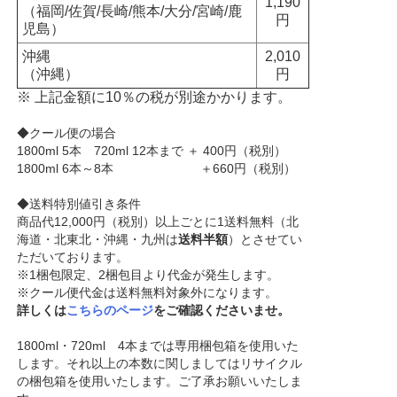
1,190
（福岡/佐賀/長崎/熊本/大分/宮崎/鹿
円
児島）
沖縄
2,010
（沖縄）
円
※ 上記金額に10％の税が別途かかります。
◆クール便の場合
1800ml 5本 720ml 12本まで ＋ 400円（税別）
1800ml 6本～8本 ＋660円（税別）
◆送料特別値引き条件
商品代12,000円（税別）以上ごとに1送料無料（北
海道・北東北・沖縄・九州は
送料半額
）とさせてい
ただいております。
※1梱包限定、2梱包目より代金が発生します。
※クール便代金は送料無料対象外になります。
詳しくは
こちらのページ
をご確認くださいませ。
1800ml・720ml 4本までは専用梱包箱を使用いた
します。それ以上の本数に関しましてはリサイクル
の梱包箱を使用いたします。ご了承お願いいたしま