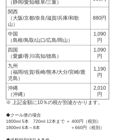
（静岡/愛知/岐阜/三重）
関西
（大阪/京都/奈良/滋賀/兵庫/和歌
880円
山）
中国
1,090
（島根/鳥取/山口/広島/岡山）
円
四国
1,090
（愛媛/香川/高知/徳島）
円
九州
1,190
（福岡/佐賀/長崎/熊本/大分/宮崎/鹿
円
児島）
沖縄
2,010
（沖縄）
円
※ 上記金額に10％の税が別途かかります。
◆クール便の場合
1800ml 5本 720ml 12本まで ＋ 400円（税別）
1800ml 6本～8本 ＋660円（税別）