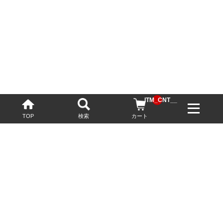
__ITM_CNT__
TOP
検索
カート
配送・送料について
お酒の鮮度を保つため、必要に応じてクール便で配送いたします。
基本送料無料
13,200円(税込)以上
※ネットでご購入されたお客様限定