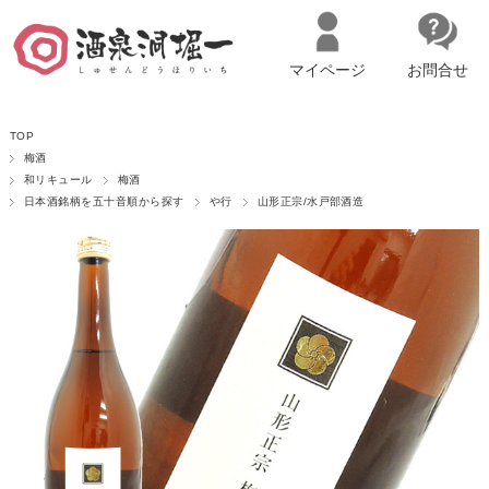
マイページ
お問合せ
__ITM_CNT__
名古屋市西区の「造り手の想いを伝える」日本酒・ワインセレクトショ
TOP
ップ
マイページへログイン
カートをみる
梅酒
和リキュール
梅酒
日本酒銘柄を五十音順から探す
や行
山形正宗/水戸部酒造