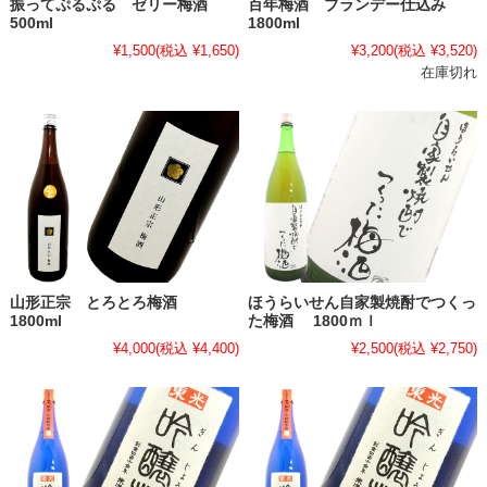
振ってぷるぷる ゼリー梅酒
百年梅酒 ブランデー仕込み
500ml
1800ml
¥1,500
(税込 ¥1,650)
¥3,200
(税込 ¥3,520)
在庫切れ
山形正宗 とろとろ梅酒
ほうらいせん自家製焼酎でつくっ
1800ml
た梅酒 1800ｍｌ
¥4,000
(税込 ¥4,400)
¥2,500
(税込 ¥2,750)