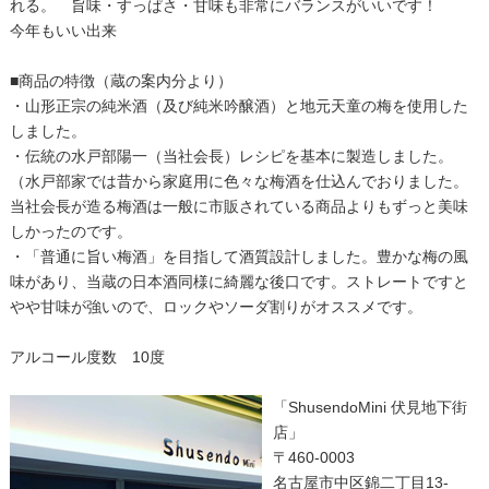
れる。 旨味・すっぱさ・甘味も非常にバランスがいいです！
今年もいい出来
■商品の特徴（蔵の案内分より）
・山形正宗の純米酒（及び純米吟醸酒）と地元天童の梅を使用した
しました。
・伝統の水戸部陽一（当社会長）レシピを基本に製造しました。
（水戸部家では昔から家庭用に色々な梅酒を仕込んでおりました。
当社会長が造る梅酒は一般に市販されている商品よりもずっと美味
しかったのです。
・「普通に旨い梅酒」を目指して酒質設計しました。豊かな梅の風
味があり、当蔵の日本酒同様に綺麗な後口です。ストレートですと
やや甘味が強いので、ロックやソーダ割りがオススメです。
アルコール度数 10度
「ShusendoMini 伏見地下街
店」
〒460-0003
名古屋市中区錦二丁目13-