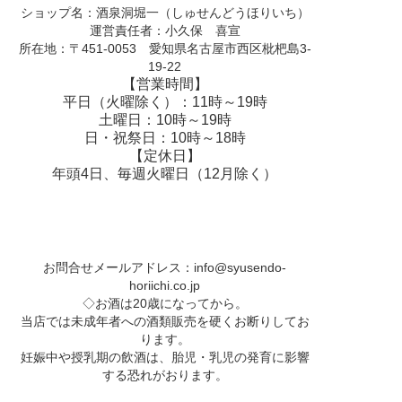
ショップ名：酒泉洞堀一（しゅせんどうほりいち）
運営責任者：小久保 喜宣
所在地：〒451-0053 愛知県名古屋市西区枇杷島3-
19-22
【営業時間】
平日（火曜除く）：11時～19時
土曜日：10時～19時
日・祝祭日：10時～18時
【定休日】
年頭4日、毎週火曜日（12月除く）
お問合せメールアドレス：
info@syusendo-
horiichi.co.jp
◇お酒は20歳になってから。
当店では未成年者への酒類販売を硬くお断りしてお
ります。
妊娠中や授乳期の飲酒は、胎児・乳児の発育に影響
する恐れがおります。