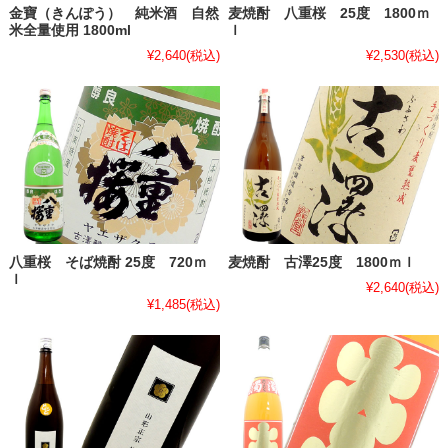
金寶（きんぽう） 純米酒 自然
麦焼酎 八重桜 25度 1800ｍ
米全量使用 1800ml
ｌ
¥2,640
(税込)
¥2,530
(税込)
八重桜 そば焼酎 25度 720ｍ
麦焼酎 古澤25度 1800ｍｌ
ｌ
¥2,640
(税込)
¥1,485
(税込)