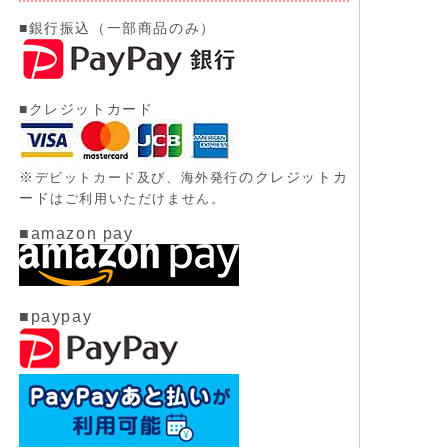
■銀行振込（一部商品のみ）
■クレジットカード
※
のクレジットカ
デビットカード及び、
海外発行
ード
はご利用いただけません。
■amazon pay
■paypay