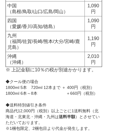
中国
1,090
（島根/鳥取/山口/広島/岡山）
円
四国
1,090
（愛媛/香川/高知/徳島）
円
九州
1,190
（福岡/佐賀/長崎/熊本/大分/宮崎/鹿
円
児島）
沖縄
2,010
（沖縄）
円
※ 上記金額に10％の税が別途かかります。
◆クール便の場合
1800ml 5本 720ml 12本まで ＋ 400円（税別）
1800ml 6本～8本 ＋660円（税別）
◆送料特別値引き条件
商品代12,000円（税別）以上ごとに1送料無料（北
海道・北東北・沖縄・九州は
送料半額
）とさせてい
ただいております。
※1梱包限定、2梱包目より代金が発生します。