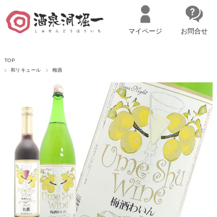
マイページ
お問合せ
__ITM_CNT__
名古屋市西区の「造り手の想いを伝える」日本酒・ワインセレクトショ
TOP
ップ
マイページへログイン
カートをみる
和リキュール
梅酒