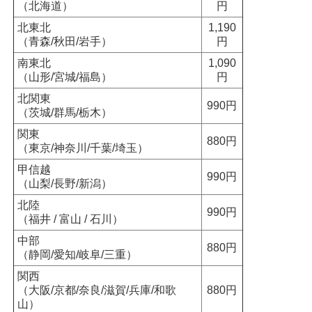
（北海道）
円
北東北
1,190
（青森/秋田/岩手）
円
南東北
1,090
（山形/宮城/福島）
円
北関東
990円
（茨城/群馬/栃木）
関東
880円
（東京/神奈川/千葉/埼玉）
甲信越
990円
（山梨/長野/新潟）
北陸
990円
（福井 / 富山 / 石川）
中部
880円
（静岡/愛知/岐阜/三重）
関西
（大阪/京都/奈良/滋賀/兵庫/和歌
880円
山）