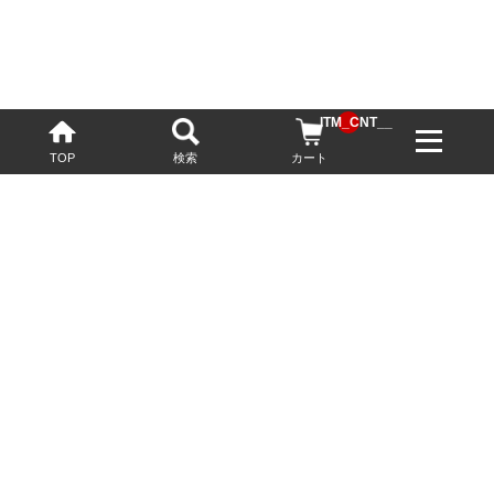
__ITM_CNT__
TOP
検索
カート
配送・送料について
お酒の鮮度を保つため、必要に応じてクール便で配送いたします。
基本送料無料
13,200円(税込)以上
※ネットでご購入されたお客様限定