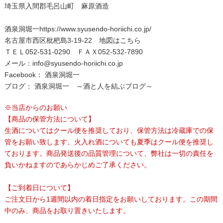
埼玉県入間郡毛呂山町 麻原酒造
酒泉洞堀一
https://www.syusendo-horiichi.co.jp/
名古屋市西区枇杷島3-19-22
地図はこちら
ＴＥＬ052-531-0290 ＦＡＸ052-532-7890
メール：
info@syusendo-horiichi.co.jp
Facebook：
酒泉洞堀一
ブログ：
酒泉洞堀一 ～酒と人を結ぶブログ～
※当店からのお願い
【商品の保管方法について】
生酒についてはクール便を推奨しており、保管方法は冷蔵庫での保
管をお願い致します。火入れ酒についても夏季はクール便を推奨し
ております。商品発送後の品質管理について、弊社は一切の責任を
負いかねますのであらかじめご了承ください。
【ご到着日について】
ご注文日から1週間以内の着日指定をお願いしております。この期間
中のみ、商品をお取り置きいたします。