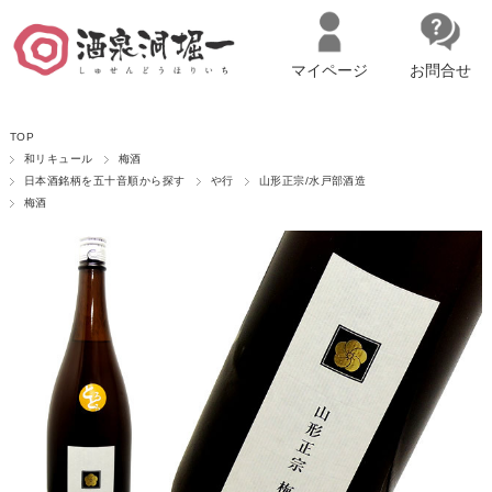
マイページ
お問合せ
__ITM_CNT__
名古屋市西区の「造り手の想いを伝える」日本酒・ワインセレクトショ
TOP
ップ
マイページへログイン
カートをみる
和リキュール
梅酒
日本酒銘柄を五十音順から探す
や行
山形正宗/水戸部酒造
梅酒