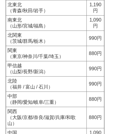
北東北
1,190
（青森/秋田/岩手）
円
南東北
1,090
（山形/宮城/福島）
円
北関東
990円
（茨城/群馬/栃木）
関東
880円
（東京/神奈川/千葉/埼玉）
甲信越
990円
（山梨/長野/新潟）
北陸
990円
（福井 / 富山 / 石川）
中部
880円
（静岡/愛知/岐阜/三重）
関西
（大阪/京都/奈良/滋賀/兵庫/和歌
880円
山）
中国
1,090