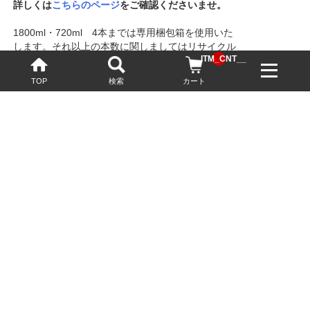
詳しくは
こちらのページ
をご確認くださいませ。
1800ml・720ml 4本までは専用梱包箱を使用いた
します。それ以上の本数に関しましてはリサイクル
__ITM_CNT__
の梱包箱を使用いたします。ご了承お願いいたしま
す。
TOP
検索
カート
◆配送時間の分類
ショップ名：酒泉洞堀一（しゅせんどうほりいち）
運営責任者：小久保 喜宣
所在地：〒451-0053 愛知県名古屋市西区枇杷島3-
19-22
【営業時間】