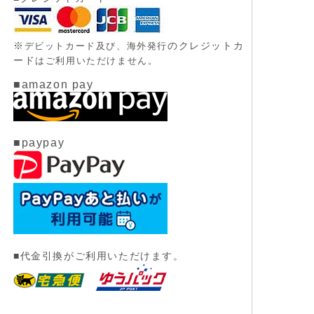
※
のクレジットカ
デビットカード及び、
海外発行
ード
はご利用いただけません。
■amazon pay
■paypay
■代金引換がご利用いただけます。