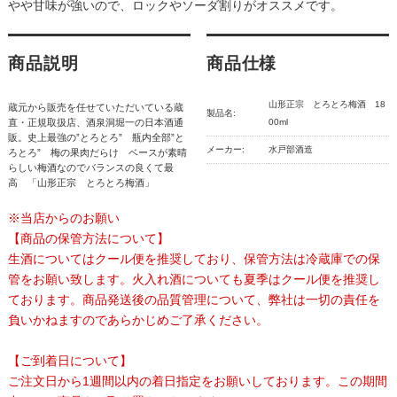
やや甘味が強いので、ロックやソーダ割りがオススメです。
商品説明
商品仕様
山形正宗 とろとろ梅酒 18
蔵元から販売を任せていただいている蔵
製品名:
直・正規取扱店、酒泉洞堀一の日本酒通
00ml
販。史上最強の”とろとろ” 瓶内全部”と
メーカー:
水戸部酒造
ろとろ” 梅の果肉だらけ ベースが素晴
らしい梅酒なのでバランスの良くて最
高 「山形正宗 とろとろ梅酒」
※当店からのお願い
【商品の保管方法について】
生酒についてはクール便を推奨しており、保管方法は冷蔵庫での保
管をお願い致します。火入れ酒についても夏季はクール便を推奨し
ております。商品発送後の品質管理について、弊社は一切の責任を
負いかねますのであらかじめご了承ください。
【ご到着日について】
ご注文日から1週間以内の着日指定をお願いしております。この期間