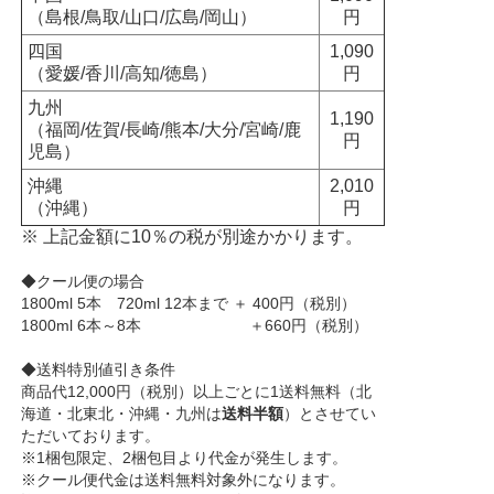
（島根/鳥取/山口/広島/岡山）
円
四国
1,090
（愛媛/香川/高知/徳島）
円
九州
1,190
（福岡/佐賀/長崎/熊本/大分/宮崎/鹿
円
児島）
沖縄
2,010
（沖縄）
円
※ 上記金額に10％の税が別途かかります。
◆クール便の場合
1800ml 5本 720ml 12本まで ＋ 400円（税別）
1800ml 6本～8本 ＋660円（税別）
◆送料特別値引き条件
商品代12,000円（税別）以上ごとに1送料無料（北
海道・北東北・沖縄・九州は
送料半額
）とさせてい
ただいております。
※1梱包限定、2梱包目より代金が発生します。
※クール便代金は送料無料対象外になります。