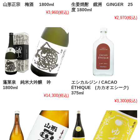
山形正宗 梅酒 1800ml
生姜焼酎 鏡洲 GINGER 25
度 1800ml
¥3,960
(税込)
¥2,970
(税込)
蓬莱泉 純米大吟醸 吟
エシカルジン / CACAO
1800ml
ÉTHIQUE (カカオエシーク)
375ml
¥14,300
(税込)
¥3,300
(税込)