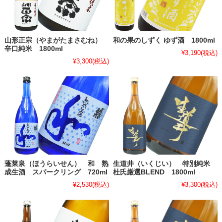
山形正宗（やまがたまさむね）
和の果のしずく ゆず酒 1800ml
辛口純米 1800ml
¥3,190
(税込)
¥3,300
(税込)
蓬莱泉（ほうらいせん） 和 熟
生道井（いくじい） 特別純米
成生酒 スパークリング 720ml
杜氏厳選BLEND 1800ml
¥2,530
(税込)
¥3,300
(税込)