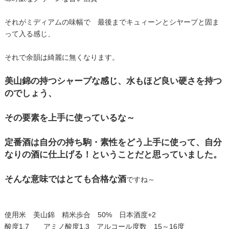
それがミディアムの味幅で 最後までキュィーンとシヤープと固ま
って入る感じ、
それで余韻は綺麗に無くなります。
美山錦の持つシャープな感じ、水もほど良い硬さを持つ
のでしょう、
その要素を上手に使っているな～
定番酒は自分の持ち駒・素性をどう上手に使って、自分
なりの酒に仕上げる！ということだと思っていました。
そんな意味ではとても合格な酒
ですね～
使用米 美山錦 精米歩合 50% 日本酒度+2
酸度1.7 アミノ酸度1.3 アルコール度数 15～16度