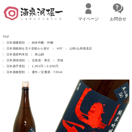
マイページ
お問合せ
__ITM_CNT__
名古屋市西区の「造り手の想いを伝える」日本酒・ワインセレクトショ
TOP
ップ
マイページへログイン
カートをみる
日本酒種類別
純米吟醸・吟醸
日本酒銘柄を五十音順から探す
や行
山和/山和酒造店
日本酒原料米別
美山錦
日本酒地域別
北海道・東北
宮城
日本酒予算別
1,001円～3,000円
日本酒種類別
通年／定番酒：720ml