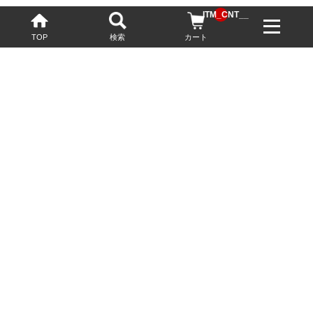
__ITM_CNT__
TOP
検索
カート
配送・送料について
お酒の鮮度を保つため、必要に応じてクール便で配送いたします。
基本送料無料
13,200円(税込)以上
※ネットでご購入されたお客様限定
最短翌営業日配送
23:59迄のご注文で