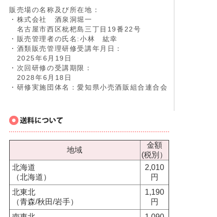
販売場の名称及び所在地：
・株式会社 酒泉洞堀一
名古屋市西区枇杷島三丁目19番22号
・販売管理者の氏名:小林 紘幸
・酒類販売管理研修受講年月日：
2025年6月19日
・次回研修の受講期限：
2028年6月18日
・研修実施団体名：愛知県小売酒販組合連合会
金額
地域
(税別）
北海道
2,010
（北海道）
円
北東北
1,190
（青森/秋田/岩手）
円
南東北
1,090