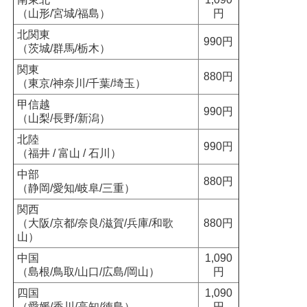
（山形/宮城/福島）
円
北関東
990円
（茨城/群馬/栃木）
関東
880円
（東京/神奈川/千葉/埼玉）
甲信越
990円
（山梨/長野/新潟）
北陸
990円
（福井 / 富山 / 石川）
中部
880円
（静岡/愛知/岐阜/三重）
関西
（大阪/京都/奈良/滋賀/兵庫/和歌
880円
山）
中国
1,090
（島根/鳥取/山口/広島/岡山）
円
四国
1,090
（愛媛/香川/高知/徳島）
円