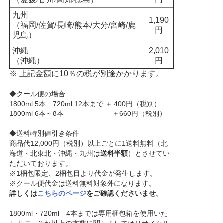
九州
1,190
（福岡/佐賀/長崎/熊本/大分/宮崎/鹿
円
児島）
沖縄
2,010
（沖縄）
円
※ 上記金額に10％の税が別途かかります。
◆クール便の場合
1800ml 5本 720ml 12本まで ＋ 400円（税別）
1800ml 6本～8本 ＋660円（税別）
◆送料特別値引き条件
商品代12,000円（税別）以上ごとに1送料無料（北
海道・北東北・沖縄・九州は
送料半額
）とさせてい
ただいております。
※1梱包限定、2梱包目より代金が発生します。
※クール便代金は送料無料対象外になります。
詳しくは
こちらのページ
をご確認くださいませ。
1800ml・720ml 4本までは専用梱包箱を使用いた
します。それ以上の本数に関しましてはリサイクル