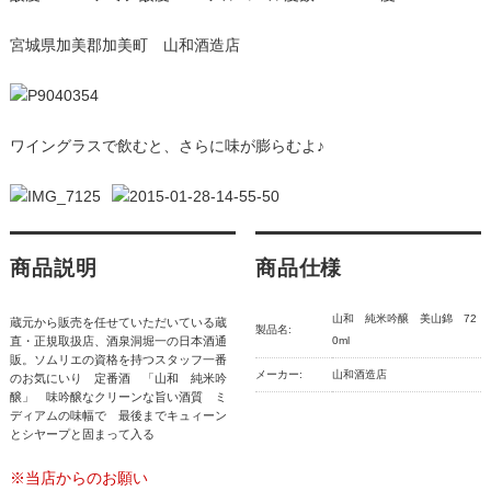
宮城県加美郡加美町 山和酒造店
ワイングラスで飲むと、さらに味が膨らむよ♪
商品説明
商品仕様
山和 純米吟醸 美山錦 72
蔵元から販売を任せていただいている蔵
製品名:
直・正規取扱店、酒泉洞堀一の日本酒通
0ml
販。ソムリエの資格を持つスタッフ一番
メーカー:
山和酒造店
のお気にいり 定番酒 「山和 純米吟
醸」 味吟醸なクリーンな旨い酒質 ミ
ディアムの味幅で 最後までキュィーン
とシヤープと固まって入る
※当店からのお願い