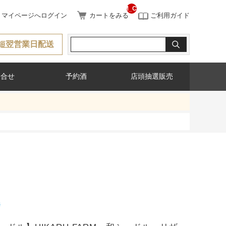
__ITM_CNT__
マイページへログイン
カートをみる
ご利用ガイド
短翌営業日配送
問合せ
予約酒
店頭抽選販売