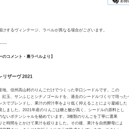
届けするヴィンテージ、ラベルが異なる場合がございます。
-----
ーのコメント・裏ラベルより】
リザーヴ 2021
産地、信州高山村のりんごだけでつくった辛口シードルです。この
、紅玉、サンふじとシナノゴールドを、過去のシードルづくりで培った
ンスでプレンドし、果汁の搾汁率をより低く抑えることにより凝縮した
現しました。2021年産のりんごは糖と酸が高く、シードルの原料とし
のないポテンシャルを秘めています。3種類のりんごを丁寧に選果
りと時間をとかけて果汁を絞りました。その後、果汁を自然酵母によ