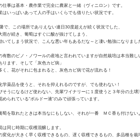
の仕事は基本・農作業で完全に農家と一緒（ヴィニロン）です。
業はいっぱいあって人の手はいくらでも借りたい状況です。
は酷暑で、この場所でありえない連日30度超えが続く状況でした、
大雨が続き、葡萄はすぐに酸が抜けてしまう、
動いてしまう状況で、こんな悪い年もあるだな～と凄い勉強になりまし
の有数のピノ・ノワールの産地と言われていますが自然栽培は本当難し
あります、そして「灰色カビ病」
多く、花がそれに包まれると、灰色カビ病で花が流れる！
化学薬品を使うと、それを抑えれるのですが、でも使わない！
びそうになるけど使わない、先輩ワイナリーに１度使うと３年分の土壌
認められている”ボルドー液”のみで頑張っています。
葡萄を取れたときは本当なにもしない、それが一番 ＭＣ香も付けない
萄は同じ時期に収穫混醸します。
の変化が大きく早く収穫できるもの、遅く収穫できるもの、多品種を栽