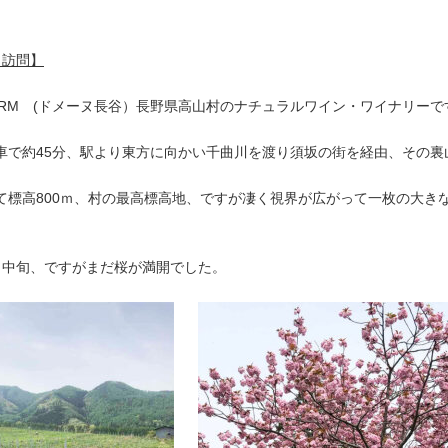
５月訪問】
 FARM (ドメーヌ長谷）長野県高山村のナチュラルワイン・ワイナリーで
車で約45分、駅より東方に向かい千曲川を渡り須坂の街を経由、その裏
て標高800ｍ、村の最高標高地、ですが凄く視界が広がって一枚の大きな畑と
月中旬、ですがまだ桜が満開でした。