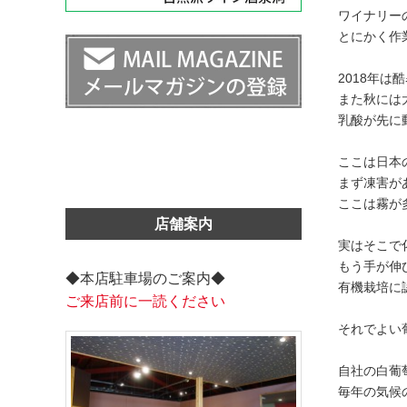
ワイナリー
とにかく作
2018年
また秋には
乳酸が先に
ここは日本
まず凍害が
ここは霧が
店舗案内
実はそこで
もう手が伸
◆本店駐車場のご案内◆
有機栽培に
ご来店前に一読ください
それでよい
自社の白葡
毎年の気候