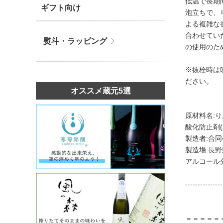
低温で長期
ギフト向け
泡立ちで、
よる複雑な
合わせてい
熨斗・ラッピング
の使用のた
※抜栓時は
ださい。
オススメ蔵元5選
原材料名:り
酸化防止剤(
製造者:合同会
製造場:長
アルコール分
---------------
＝＝＝＝＝