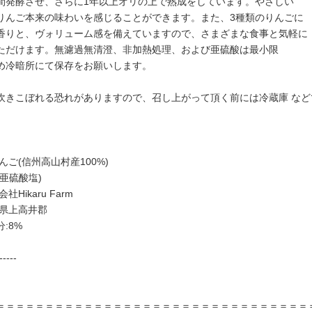
間発酵させ、さらに1年以上オリの上で熟成をしています。やさしい
りんご本来の味わいを感じることができます。また、3種類のりんごに
香りと、ヴォリューム感を備えていますので、さまざまな食事と気軽に
ただけます。無濾過無清澄、非加熱処理、および亜硫酸は最小限
め冷暗所にて保存をお願いします。
吹きこぼれる恐れがありますので、召し上がって頂く前には冷蔵庫 な
んご(信州高山村産100%)
亜硫酸塩)
社Hikaru Farm
野県上高井郡
:8%
-----
＝＝＝＝＝＝＝＝＝＝＝＝＝＝＝＝＝＝＝＝＝＝＝＝＝＝＝＝＝＝＝＝