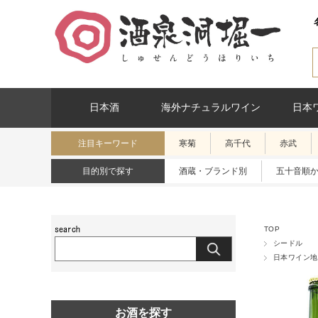
日本酒
海外ナチュラルワイン
日本
注目キーワード
寒菊
高千代
赤武
目的別で探す
酒蔵・ブランド別
五十音順
TOP
シードル
日本ワイン地
お酒を探す