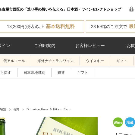
名古屋市西区の「造り手の想いを伝える」日本酒・ワインセレクトショップ
基本送料無料
最
13,200円(税込)以上
23:59迄のご注文で
ワイン
ご利用案内
お客様レビュー
お
低アルコール
海外ナチュラルワイン
ウイスキー
ギフト
から探す
日本酒地域別
贈答
ギフト
域別
長野
Domaine Hase & Hikaru Farm