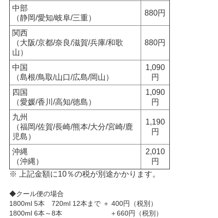
中部
880円
（静岡/愛知/岐阜/三重）
関西
（大阪/京都/奈良/滋賀/兵庫/和歌
880円
山）
中国
1,090
（島根/鳥取/山口/広島/岡山）
円
四国
1,090
（愛媛/香川/高知/徳島）
円
九州
1,190
（福岡/佐賀/長崎/熊本/大分/宮崎/鹿
円
児島）
沖縄
2,010
（沖縄）
円
※ 上記金額に10％の税が別途かかります。
◆クール便の場合
1800ml 5本 720ml 12本まで ＋ 400円（税別）
1800ml 6本～8本 ＋660円（税別）