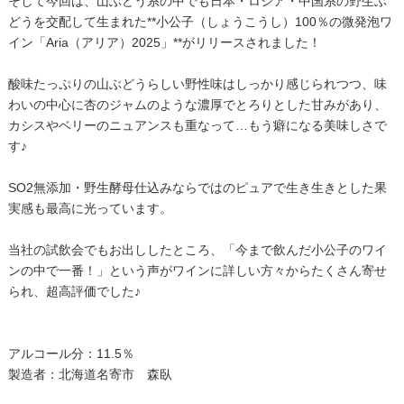
そして今回は、山ぶどう系の中でも日本・ロシア・中国系の野生ぶ
どうを交配して生まれた**小公子（しょうこうし）100％の微発泡ワ
イン「Aria（アリア）2025」**がリリースされました！
酸味たっぷりの山ぶどうらしい野性味はしっかり感じられつつ、味
わいの中心に杏のジャムのような濃厚でとろりとした甘みがあり、
カシスやベリーのニュアンスも重なって…もう癖になる美味しさで
す♪
SO2無添加・野生酵母仕込みならではのピュアで生き生きとした果
実感も最高に光っています。
当社の試飲会でもお出ししたところ、「今まで飲んだ小公子のワイ
ンの中で一番！」という声がワインに詳しい方々からたくさん寄せ
られ、超高評価でした♪
アルコール分：11.5％
製造者：北海道名寄市 森臥