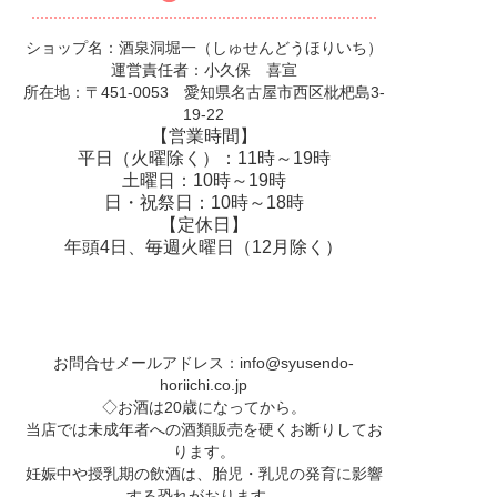
ショップ名：酒泉洞堀一（しゅせんどうほりいち）
運営責任者：小久保 喜宣
所在地：〒451-0053 愛知県名古屋市西区枇杷島3-
19-22
【営業時間】
平日（火曜除く）：11時～19時
土曜日：10時～19時
日・祝祭日：10時～18時
【定休日】
年頭4日、毎週火曜日（12月除く）
お問合せメールアドレス：
info@syusendo-
horiichi.co.jp
◇お酒は20歳になってから。
当店では未成年者への酒類販売を硬くお断りしてお
ります。
妊娠中や授乳期の飲酒は、胎児・乳児の発育に影響
する恐れがおります。