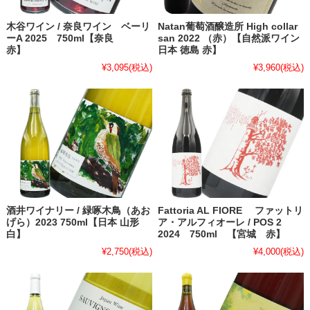
木谷ワイン / 奈良ワイン ベーリ
Natan葡萄酒醸造所 High collar
ーA 2025 750ml【奈良
san 2022 （赤）【自然派ワイン
赤】
日本 徳島 赤】
¥3,095
(税込)
¥3,960
(税込)
酒井ワイナリー / 緑啄木鳥（あお
Fattoria AL FIORE ファットリ
げら）2023 750ml【日本 山形
ア・アルフィオーレ / POS 2
白】
2024 750ml 【宮城 赤】
¥2,750
(税込)
¥4,000
(税込)