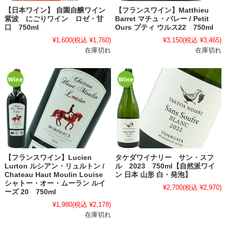
【日本ワイン】 自園自醸ワイン
【フランスワイン】Matthieu
紫波 にごりワイン ロゼ・甘
Barret マチュ・バレー / Petit
口 750ml
Ours プティ ウルス22 750ml
¥1,600
(税込 ¥1,760)
¥3,150
(税込 ¥3,465)
在庫切れ
在庫切れ
【フランスワイン】Lucien
タケダワイナリー サン・スフ
Lurton ルシアン・リュルトン /
ル 2023 750ml【自然派ワイ
Chateau Haut Moulin Louise
ン 日本 山形 白・発泡】
シャトー・オー・ムーラン ルイ
¥2,700
(税込 ¥2,970)
ーズ 20 750ml
¥1,980
(税込 ¥2,178)
在庫切れ