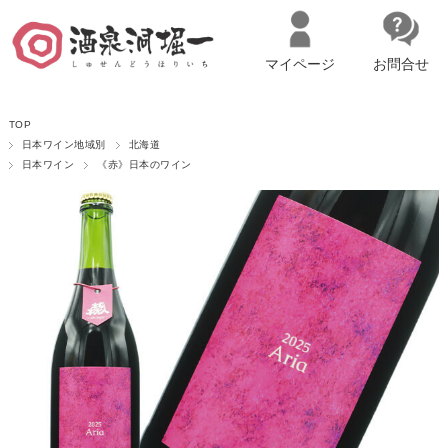
マイページ
お問合せ
__ITM_CNT__
名古屋市西区の「造り手の想いを伝える」日本酒・ワインセレクトショ
TOP
ップ
マイページへログイン
カートをみる
日本ワイン地域別
北海道
日本ワイン
《赤》日本のワイン