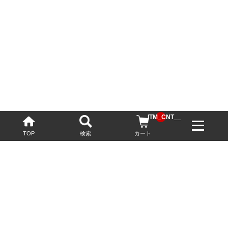
__ITM_CNT__
TOP
検索
カート
配送・送料について
お酒の鮮度を保つため、必要に応じてクール便で配送いたします。