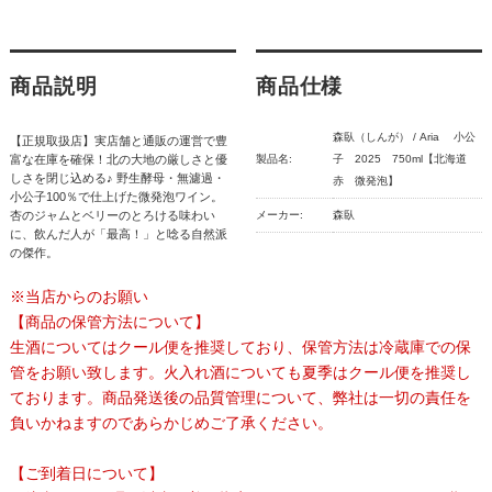
商品説明
商品仕様
森臥（しんが） / Aria 小公
【正規取扱店】実店舗と通販の運営で豊
富な在庫を確保！北の大地の厳しさと優
製品名:
子 2025 750ml【北海道
しさを閉じ込める♪ 野生酵母・無濾過・
赤 微発泡】
小公子100％で仕上げた微発泡ワイン。
杏のジャムとベリーのとろける味わい
メーカー:
森臥
に、飲んだ人が「最高！」と唸る自然派
の傑作。
※当店からのお願い
【商品の保管方法について】
生酒についてはクール便を推奨しており、保管方法は冷蔵庫での保
管をお願い致します。火入れ酒についても夏季はクール便を推奨し
ております。商品発送後の品質管理について、弊社は一切の責任を
負いかねますのであらかじめご了承ください。
【ご到着日について】