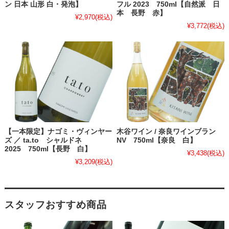
ン 日本 山形 白・発泡】
フル 2023 750ml【自然派 日
本 長野 赤】
¥2,970
(税込)
¥3,772
(税込)
【一本限定】ナゴミ・ヴィンヤー
木谷ワイン / 奈良ワインブラン
ズ ／ ta.to シャルドネ
NV 750ml【奈良 白】
2025 750ml【長野 白】
¥3,438
(税込)
¥3,209
(税込)
スタッフおすすめ商品