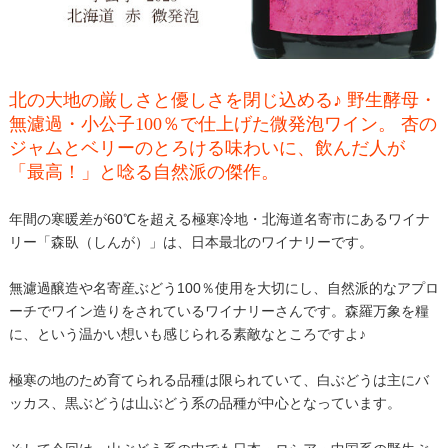
北の大地の厳しさと優しさを閉じ込める♪ 野生酵母・
無濾過・小公子100％で仕上げた微発泡ワイン。 杏の
ジャムとベリーのとろける味わいに、飲んだ人が
「最高！」と唸る自然派の傑作。
年間の寒暖差が60℃を超える極寒冷地・北海道名寄市にあるワイナ
リー「森臥（しんが）」は、日本最北のワイナリーです。
無濾過醸造や名寄産ぶどう100％使用を大切にし、自然派的なアプロ
ーチでワイン造りをされているワイナリーさんです。森羅万象を糧
に、という温かい想いも感じられる素敵なところですよ♪
極寒の地のため育てられる品種は限られていて、白ぶどうは主にバ
ッカス、黒ぶどうは山ぶどう系の品種が中心となっています。