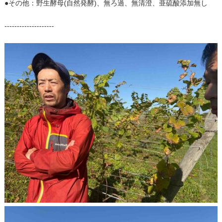
●その他：野生酵母(自然発酵)、無ろ過、無清澄、亜硫酸添加無し
--------------------