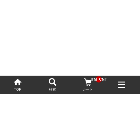
__ITM_CNT__
TOP
検索
カート
配送・送料について
お酒の鮮度を保つため、必要に応じてクール便で配送いたします。