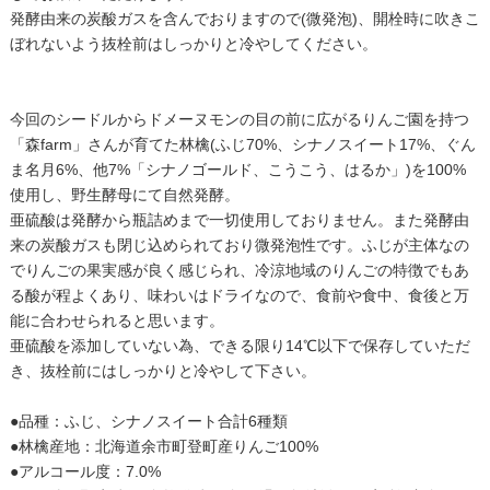
発酵由来の炭酸ガスを含んでおりますので(微発泡)、開栓時に吹きこ
ぼれないよう抜栓前はしっかりと冷やしてください。
今回のシードルからドメーヌモンの目の前に広がるりんご園を持つ
「森farm」さんが育てた林檎(ふじ70%、シナノスイート17%、ぐん
ま名月6%、他7%「シナノゴールド、こうこう、はるか」)を100%
使用し、野生酵母にて自然発酵。
亜硫酸は発酵から瓶詰めまで一切使用しておりません。また発酵由
来の炭酸ガスも閉じ込められており微発泡性です。ふじが主体なの
でりんごの果実感が良く感じられ、冷涼地域のりんごの特徴でもあ
る酸が程よくあり、味わいはドライなので、食前や食中、食後と万
能に合わせられると思います。
亜硫酸を添加していない為、できる限り14℃以下で保存していただ
き、抜栓前にはしっかりと冷やして下さい。
●品種：ふじ、シナノスイート合計6種類
●林檎産地：北海道余市町登町産りんご100%
●アルコール度：7.0%