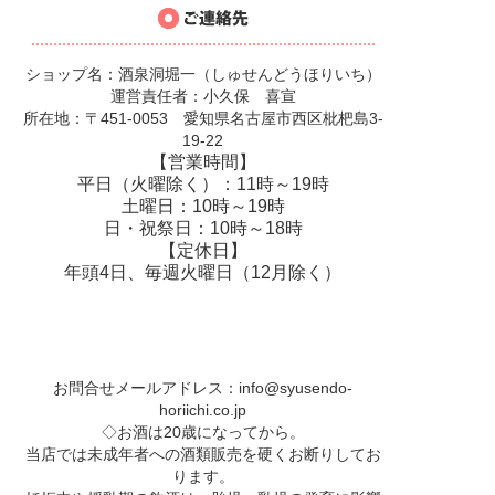
ショップ名：酒泉洞堀一（しゅせんどうほりいち）
運営責任者：小久保 喜宣
所在地：〒451-0053 愛知県名古屋市西区枇杷島3-
19-22
【営業時間】
平日（火曜除く）：11時～19時
土曜日：10時～19時
日・祝祭日：10時～18時
【定休日】
年頭4日、毎週火曜日（12月除く）
お問合せメールアドレス：
info@syusendo-
horiichi.co.jp
◇お酒は20歳になってから。
当店では未成年者への酒類販売を硬くお断りしてお
ります。