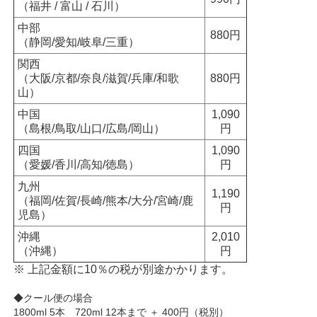
（福井 / 富山 / 石川）
中部
880円
（静岡/愛知/岐阜/三重）
関西
（大阪/京都/奈良/滋賀/兵庫/和歌
880円
山）
中国
1,090
（島根/鳥取/山口/広島/岡山）
円
四国
1,090
（愛媛/香川/高知/徳島）
円
九州
1,190
（福岡/佐賀/長崎/熊本/大分/宮崎/鹿
円
児島）
沖縄
2,010
（沖縄）
円
※ 上記金額に10％の税が別途かかります。
◆クール便の場合
1800ml 5本 720ml 12本まで ＋ 400円（税別）