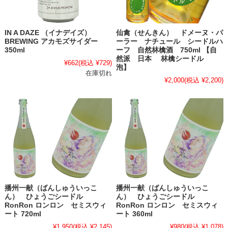
IN A DAZE （イナデイズ）
仙禽（せんきん） ドメーヌ・パ
BREWING アカモズサイダー
ーラー ナチュール シードルハ
350ml
ーフ 自然林檎酒 750ml 【自
然派 日本 林檎シードル
¥662
(税込 ¥729)
泡】
在庫切れ
¥2,000
(税込 ¥2,200)
播州一献（ばんしゅういっこ
播州一献（ばんしゅういっこ
ん） ひょうごシードル
ん） ひょうごシードル
RonRon ロンロン セミスウィ
RonRon ロンロン セミスウィ
ート 720ml
ート 360ml
¥1,950
(税込 ¥2,145)
¥980
(税込 ¥1,078)