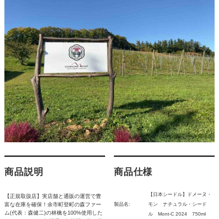
商品説明
商品仕様
【日本シードル】ドメーヌ・
【正規取扱店】実店舗と通販の運営で豊
富な在庫を確保！余市町登町の森ファー
製品名:
モン ナチュラル・シード
ム(代表：森健二)の林檎を100%使用した
ル Mont-C 2024 750ml