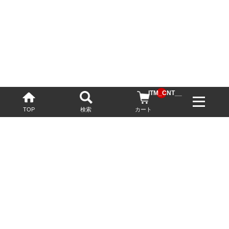
__ITM_CNT__
TOP
検索
カート
配送・送料について
お酒の鮮度を保つため、必要に応じてクール便で配送いたします。
基本送料無料
13,200円(税込)以上
※ネットでご購入されたお客様限定