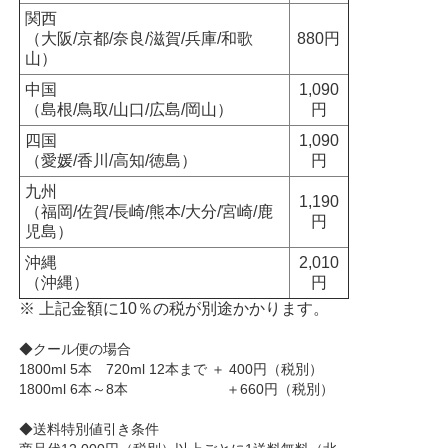
関西
（大阪/京都/奈良/滋賀/兵庫/和歌
880円
山）
中国
1,090
（島根/鳥取/山口/広島/岡山）
円
四国
1,090
（愛媛/香川/高知/徳島）
円
九州
1,190
（福岡/佐賀/長崎/熊本/大分/宮崎/鹿
円
児島）
沖縄
2,010
（沖縄）
円
※ 上記金額に10％の税が別途かかります。
◆クール便の場合
1800ml 5本 720ml 12本まで ＋ 400円（税別）
1800ml 6本～8本 ＋660円（税別）
◆送料特別値引き条件