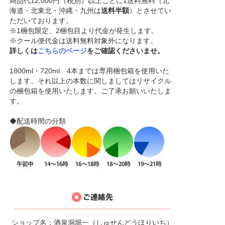
商品代12,000円（税別）以上ごとに1送料無料（北
海道・北東北・沖縄・九州は
送料半額
）とさせてい
ただいております。
※1梱包限定、2梱包目より代金が発生します。
※クール便代金は送料無料対象外になります。
詳しくは
こちらのページ
をご確認くださいませ。
1800ml・720ml 4本までは専用梱包箱を使用いた
します。それ以上の本数に関しましてはリサイクル
の梱包箱を使用いたします。ご了承お願いいたしま
す。
◆配送時間の分類
ショップ名：酒泉洞堀一（しゅせんどうほりいち）