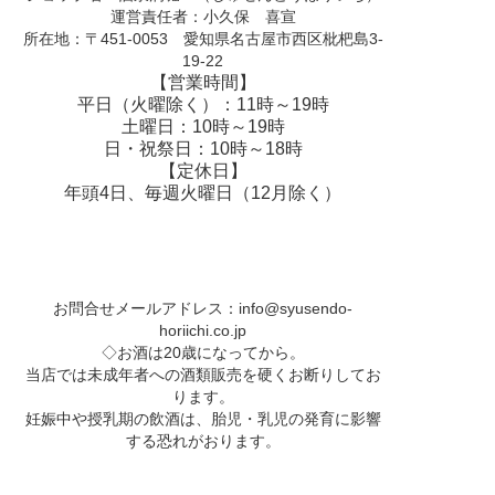
運営責任者：小久保 喜宣
所在地：〒451-0053 愛知県名古屋市西区枇杷島3-
19-22
【営業時間】
平日（火曜除く）：11時～19時
土曜日：10時～19時
日・祝祭日：10時～18時
【定休日】
年頭4日、毎週火曜日（12月除く）
お問合せメールアドレス：
info@syusendo-
horiichi.co.jp
◇お酒は20歳になってから。
当店では未成年者への酒類販売を硬くお断りしてお
ります。
妊娠中や授乳期の飲酒は、胎児・乳児の発育に影響
する恐れがおります。