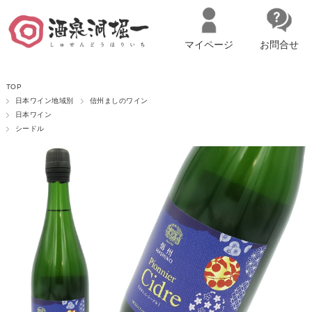
マイページ
お問合せ
__ITM_CNT__
名古屋市西区の「造り手の想いを伝える」日本酒・ワインセレクトショ
TOP
ップ
マイページへログイン
カートをみる
日本ワイン地域別
信州ましのワイン
日本ワイン
シードル