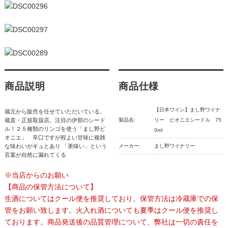
商品説明
商品仕様
【日本ワイン】まし野ワイナ
蔵元から販売を任せていただいている。
蔵直・正規取扱店。注目の伊那のシード
製品名:
リー ピオニエシードル 75
ル！２５種類のリンゴを使う「まし野ピ
0ml
オニエ」 辛口ですが程よい甘味に複雑
な味わいがギュとあり 「美味い」という
メーカー:
まし野ワイナリー
言葉が自然に漏れてくる
※当店からのお願い
【商品の保管方法について】
生酒についてはクール便を推奨しており、保管方法は冷蔵庫での保
管をお願い致します。火入れ酒についても夏季はクール便を推奨し
ております。商品発送後の品質管理について、弊社は一切の責任を