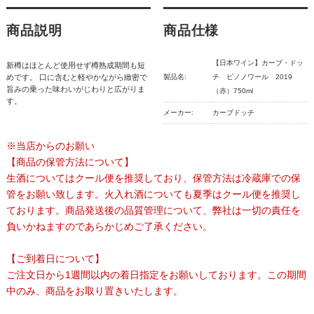
商品説明
商品仕様
【日本ワイン】カーブ・ドッ
新樽はほとんど使用せず樽熟成期間も短
めです。 口に含むと軽やかながら緻密で
製品名:
チ ピノノワール 2019
旨みの乗った味わいがじわりと広がりま
（赤）750ml
す。
メーカー:
カーブドッチ
※当店からのお願い
【商品の保管方法について】
生酒についてはクール便を推奨しており、保管方法は冷蔵庫での保
管をお願い致します。火入れ酒についても夏季はクール便を推奨し
ております。商品発送後の品質管理について、弊社は一切の責任を
負いかねますのであらかじめご了承ください。
【ご到着日について】
ご注文日から1週間以内の着日指定をお願いしております。この期間
中のみ、商品をお取り置きいたします。