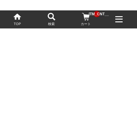
__ITM_CNT__
TOP
検索
カート
配送・送料について
お酒の鮮度を保つため、必要に応じてクール便で配送いたします。
基本送料無料
13,200円(税込)以上
※ネットでご購入されたお客様限定
最短翌営業日配送
23:59迄のご注文で