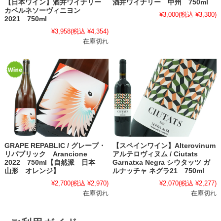
【日本ワイン】酒井ワイナリー
酒井ワイナリー 甲州 750ml
カベルネソーヴィニヨン
¥3,000
(税込 ¥3,300)
2021 750ml
¥3,958
(税込 ¥4,354)
在庫切れ
GRAPE REPABLIC / グレープ・
【スペインワイン】Alterovinum
リパブリック Arancione
アルテロヴィヌム / Ciutats
2022 750ml【自然派 日本
Garnatxa Negra シウタッツ ガ
山形 オレンジ】
ルナッチャ ネグラ21 750ml
¥2,700
(税込 ¥2,970)
¥2,070
(税込 ¥2,277)
在庫切れ
在庫切れ