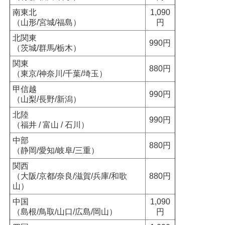
南東北
1,090
（山形/宮城/福島）
円
北関東
990円
（茨城/群馬/栃木）
関東
880円
（東京/神奈川/千葉/埼玉）
甲信越
990円
（山梨/長野/新潟）
北陸
990円
（福井 / 富山 / 石川）
中部
880円
（静岡/愛知/岐阜/三重）
関西
（大阪/京都/奈良/滋賀/兵庫/和歌
880円
山）
中国
1,090
（島根/鳥取/山口/広島/岡山）
円