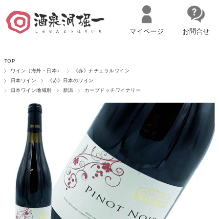
マイページ
お問合せ
__ITM_CNT__
名古屋市西区の「造り手の想いを伝える」日本酒・ワインセレクトショ
TOP
ップ
マイページへログイン
カートをみる
ワイン（海外・日本）
《赤》ナチュラルワイン
日本ワイン
《赤》日本のワイン
日本ワイン地域別
新潟
カーブドッチワイナリー