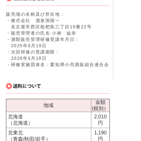
販売場の名称及び所在地：
・株式会社 酒泉洞堀一
名古屋市西区枇杷島三丁目19番22号
・販売管理者の氏名:小林 紘幸
・酒類販売管理研修受講年月日：
2025年6月19日
・次回研修の受講期限：
2028年6月18日
・研修実施団体名：愛知県小売酒販組合連合会
金額
地域
(税別）
北海道
2,010
（北海道）
円
北東北
1,190
（青森/秋田/岩手）
円