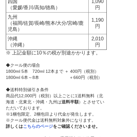
四国
1,090
（愛媛/香川/高知/徳島）
円
九州
1,190
（福岡/佐賀/長崎/熊本/大分/宮崎/鹿
円
児島）
沖縄
2,010
（沖縄）
円
※ 上記金額に10％の税が別途かかります。
◆クール便の場合
1800ml 5本 720ml 12本まで ＋ 400円（税別）
1800ml 6本～8本 ＋660円（税別）
◆送料特別値引き条件
商品代12,000円（税別）以上ごとに1送料無料（北
海道・北東北・沖縄・九州は
送料半額
）とさせてい
ただいております。
※1梱包限定、2梱包目より代金が発生します。
※クール便代金は送料無料対象外になります。
詳しくは
こちらのページ
をご確認くださいませ。